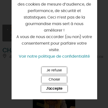
des cookies de mesure d’audience, de
performance, de sécurité et
statistiques. Ceci n’est pas de la
gourmandise mais sert à nous
26
améliorer !
SEPT
A vous de nous accorder (ou non) votre
2026
consentement pour parfaire votre
CHABADA SWING'N POP
visite.
Voir notre politique de confidentialité
45460 - BOUZY-LA-FORET
À 5 KM
Je refuse
Choisir
J'accepte