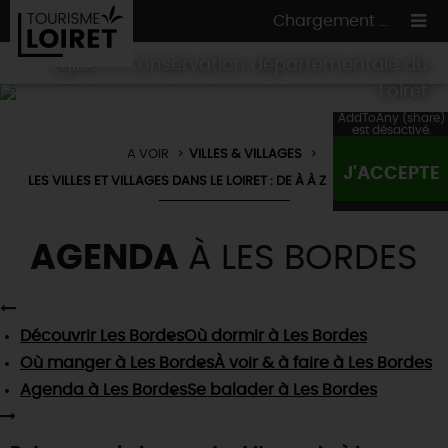
Chargement ...
Eglise © Conservation départementale du
Loiret
AddToAny (share)
est désactivé.
A VOIR
VILLES & VILLAGES
ON A TESTÉ
POUR VOUS
J'ACCEPTE
LES VILLES ET VILLAGES DANS LE LOIRET : DE À À Z
LES BORDES
HÉBERGEMENTS
VOS
ENVIES
CULTURE
HÉBERGEMENTS
AGENDA
À LES BORDES
LES INCONTOURNABLES
MADE IN LOIRET
INSOLITES
EN MODE
CIRCUITS
& BALADES
NATURE
RÉSERVER
MAINTENANT
Où manger
TOUS À
L'EAU !
Découvrir
Les Bordes
Où dormir
à Les Bordes
VILLES & VILLAGES
Maîtres
restaurateurs
Où manger
à Les Bordes
À voir & à faire
à Les Bordes
A NE PAS
RATER
EN MODE
NATURE
& AVENTURE
Nos
marchés
Agenda
à Les Bordes
Se balader
à Les Bordes
Téléchargez le Guide de l'été 2026 🤽🌞
TOUTES LES VISITES
Artistes et Artisans d'Art
TOURISME &
HANDICAP
...ET
AUSSI
Avis de fraicheur ici pour éviter la chaleur 🥵
Nos
spécialités du terroir
et
producteurs