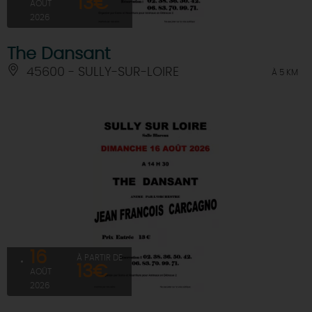
13€
AOÛT
2026
The Dansant
45600 - SULLY-SUR-LOIRE
À 5 KM
16
À PARTIR DE
13€
AOÛT
2026