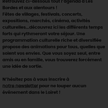
Retrouvez ci-dessous tout l’agenda à Les
SE REPÉRER,
SE DÉPLACER
Visites
gourmandes
et
créatives
Des vacances auprès des animaux 🐎
Bordes et aux alentours !
Vins et
vignobles
TOUTES LES ACTIVITÉS
INFOS &
SERVICES
Fêtes de villages, festivals, concerts,
(re)Découvrir les coulisses de la Faïencerie de
Chic,
une aire de pique-nique
Gien !
expositions, marchés, cinéma, activités
Par ici les
guinguettes
RÉSERVER
MAINTENANT
culturelles…découvrez ici les différents temps
Expérimenter
les parcours Baludik
🕵️
Que rapporter du Loiret ?
forts qui rythmeront votre séjour. Une
La Route des
Métiers d'Art
Une saison de festivals 🎉
programmation culturelle riche et diversifiée
propose des animations pour tous, quelles que
TOUT L'ART DE VIVRE
Rendez-vous de la nature en 2026
soient vos envies. Que vous soyez seul, entre
Des sorties en famille dans le Loiret !
amis ou en famille, vous trouverez forcément
une idée de sortie.
Programme des animations "Loiret au fil de l'eau"
2026
N’hésitez pas à vous inscrire à
Où sortir ?
notre newsletter
pour ne louper aucun
événement dans le Loiret !
AUJOURD'HUI