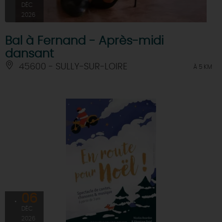
DÉC
2026
Bal à Fernand - Après-midi
dansant
45600 - SULLY-SUR-LOIRE
À 5 KM
06
DÉC
2026