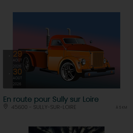
29
AOÛT
2026
30
AOÛT
2026
En route pour Sully sur Loire
45600 - SULLY-SUR-LOIRE
À 5 KM