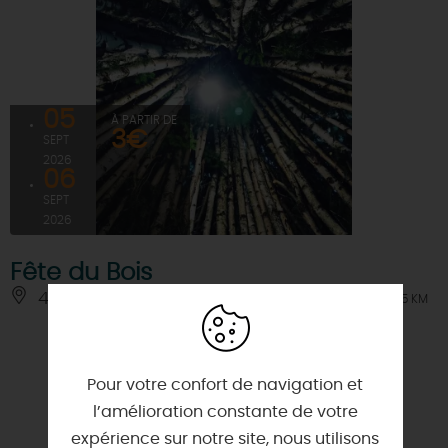
05
À PARTIR DE
3€
SEPT
2026
06
SEPT
2026
Fête du Bois
45460 - BONNEE
À 2.5 KM
Pour votre confort de navigation et
l’amélioration constante de votre
expérience sur notre site, nous utilisons