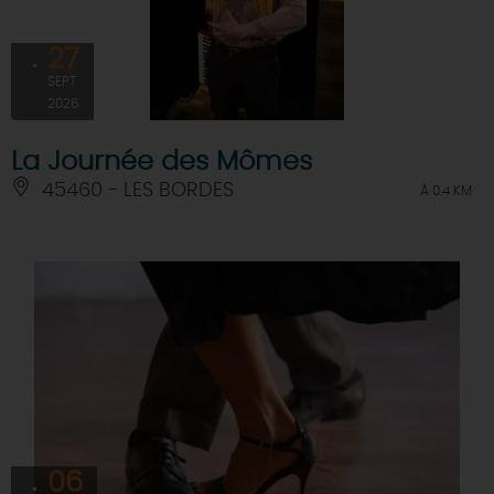
27
SEPT
2026
La Journée des Mômes
45460 - LES BORDES
À 0.4 KM
06