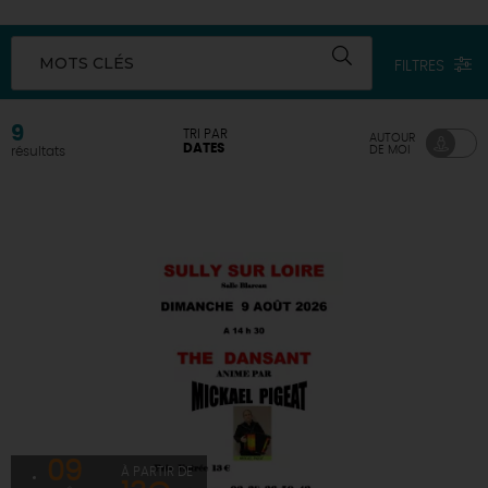
DEMAIN
MOTS CLÉS
FILTRES
CE WEEK-END
9
TRI PAR
AUTOUR
DATES
DE MOI
résultats
CETTE SEMAINE
TOUT L'AGENDA
09
À PARTIR DE