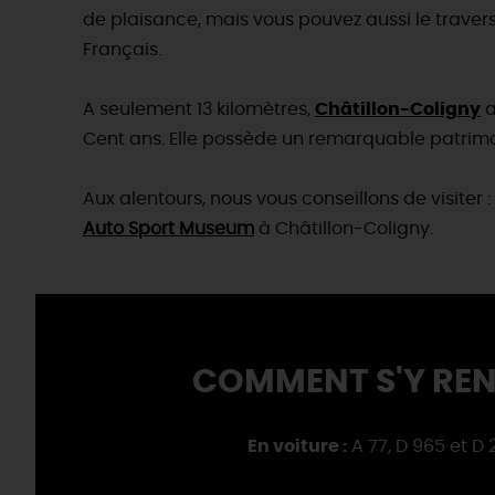
de plaisance, mais vous pouvez aussi le traverse
Français.
A seulement 13 kilomètres,
Châtillon-Coligny
a
Cent ans. Elle possède un remarquable patrim
Aux alentours, nous vous conseillons de visiter :
Auto Sport Museum
à Châtillon-Coligny.
COMMENT S'Y REN
En voiture :
A 77, D 965 et D