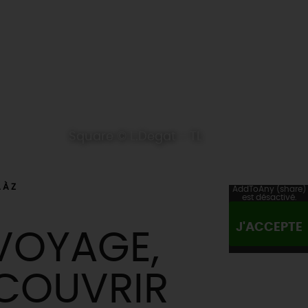
Square © L.Degat - TL
 À Z
AddToAny (share)
est désactivé.
J'ACCEPTE
 VOYAGE,
ÉCOUVRIR