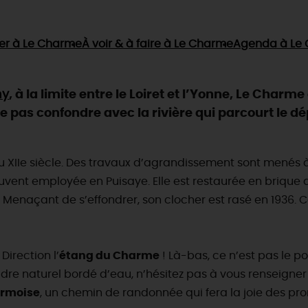
er
à Le Charme
À voir & à faire
à Le Charme
Agenda
à Le
ny
, à la limite entre le Loiret et l’Yonne, Le Char
à ne pas confondre avec la rivière qui parcourt l
 XIIe siècle. Des travaux d’agrandissement sont menés à la
ouvent employée en Puisaye. Elle est restaurée en brique
! Menaçant de s’effondrer, son clocher est rasé en 1936.
Direction l’
étang du Charme
! Là-bas, ce n’est pas le 
e naturel bordé d’eau, n’hésitez pas à vous renseigner s
armoise
, un chemin de randonnée qui fera la joie des pro