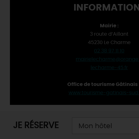
INFORMATION
Mairie :
3 route d’Aillant
45230 Le Charme
02 38 97 11 10
mairielecharme@orange.
lecharme-45.fr
Office de tourisme Gâtinais 
www.tourisme-gatinais-sud
JE RÉSERVE
Mon hôtel