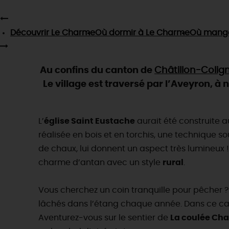
Découvrir
Le Charme
Où dormir
à Le Charme
Où mang
Au confins du canton de
Châtillon-Colig
Le village est traversé par l’Aveyron, 
L’
église Saint Eustache
aurait été construite au
réalisée en bois et en torchis, une technique s
de chaux, lui donnent un aspect très lumineux 
charme d’antan avec un style
rural
.
Vous cherchez un coin tranquille pour pêcher ? 
lâchés dans l’étang chaque année. Dans ce cadr
Aventurez-vous sur le sentier de
La coulée Ch