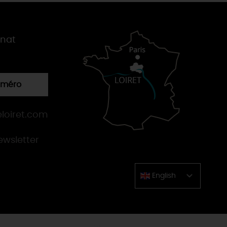
gnat
numéro
loiret.com
newsletter
English
Chinese