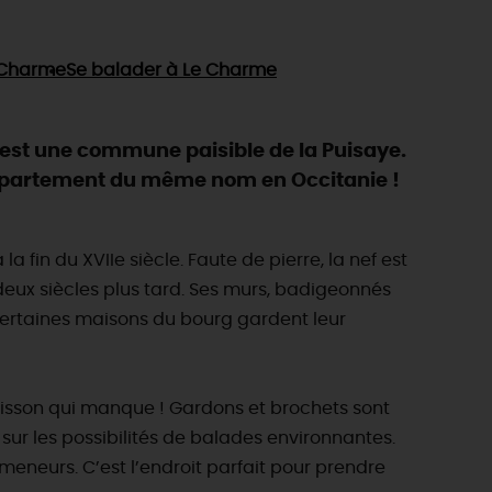
 Charme
Se balader
à Le Charme
me est une commune paisible de la Puisaye.
e département du même nom en Occitanie !
 fin du XVIIe siècle. Faute de pierre, la nef est
 deux siècles plus tard. Ses murs, badigeonnés
 Certaines maisons du bourg gardent leur
poisson qui manque ! Gardons et brochets sont
ur les possibilités de balades environnantes.
meneurs. C’est l’endroit parfait pour prendre