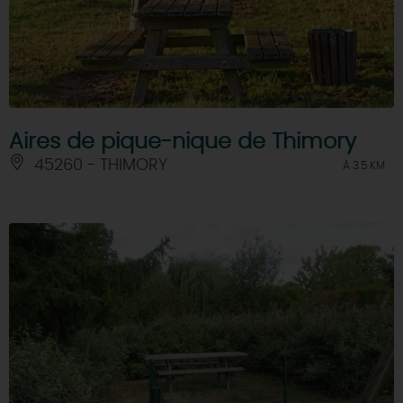
Aires de pique-nique de Thimory
45260 - THIMORY
À 3.5 KM