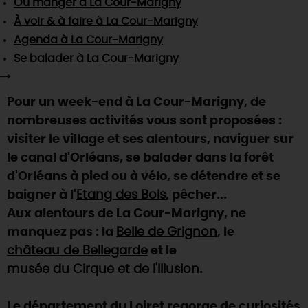
Où manger
à La Cour-Marigny
SE REPÉRER,
SE DÉPLACER
Visites
gourmandes
et
créatives
Des vacances auprès des animaux 🐎
À voir & à faire
à La Cour-Marigny
Vins et
vignobles
TOUTES LES ACTIVITÉS
INFOS &
SERVICES
Agenda
à La Cour-Marigny
(re)Découvrir les coulisses de la Faïencerie de
Chic,
une aire de pique-nique
Gien !
Se balader
à La Cour-Marigny
Par ici les
guinguettes
RÉSERVER
MAINTENANT
Expérimenter
les parcours Baludik
🕵️
Que rapporter du Loiret ?
Pour un week-end à La Cour-Marigny, de
La Route des
Métiers d'Art
Une saison de festivals 🎉
nombreuses activités vous sont proposées :
TOUT L'ART DE VIVRE
visiter le village et ses alentours, naviguer sur
Rendez-vous de la nature en 2026
le canal d'Orléans, se balader dans la forêt
Des sorties en famille dans le Loiret !
d'Orléans à pied ou à vélo, se détendre et se
Programme des animations "Loiret au fil de l'eau"
baigner à l'
Etang des Bois
, pêcher...
2026
Aux alentours de La Cour-Marigny, ne
Où sortir ?
manquez pas : la
Belle de Grignon
, le
château de Bellegarde
et le
musée du Cirque et de l'Illusion
.
AUJOURD'HUI
Le département du Loiret regorge de curiosités