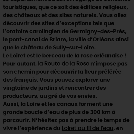
touristiques, que ce soit des édifices religieux,
DEMAIN
des châteaux et des sites naturels. Vous allez
découvrir des sites d’exceptions tels que
l’oratoire carolingien de Germigny-des-Prés,
CE WEEK-END
le pont-canal de Briare, la ville d’Orléans ainsi
que le château de Sully-sur-Loire.
CETTE SEMAINE
Le Loiret est le berceau de la rose orléanaise !
Pour autant,
la Route de la Rose
n’impose pas
son chemin pour découvrir la fleur préférée
TOUT L'AGENDA
des français. Vous pouvez explorer une
vingtaine de jardins et rencontrer des
producteurs, au gré de vos envies.
Aussi, la Loire et les canaux forment une
grande boucle d’eau de plus de 300 km à
parcourir. N’hésitez pas à prendre le temps de
vivre l’expérience du
Loiret au fil de l’eau
, en