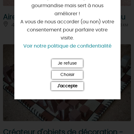
gourmandise mais sert à nous
améliorer !
Aire de pique-nique de Montereau
A vous de nous accorder (ou non) votre
45260 - MONTEREAU
À 4.5 KM
consentement pour parfaire votre
visite.
Voir notre politique de confidentialité
Je refuse
Choisir
J'accepte
Créateur d'objets de décoration -