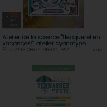
08
AOÛT
2026
Atelier de la science "Becquerel en
vacances!", atelier cyanotype
45230 - CHATILLON-COLIGNY
À 5 KM