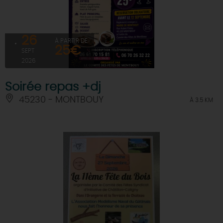
26
À PARTIR DE
25€
SEPT
2026
Soirée repas +dj
45230 - MONTBOUY
À 3.5 KM