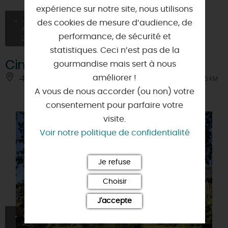
expérience sur notre site, nous utilisons
29
À PARTIR DE
des cookies de mesure d’audience, de
7,5€
AOÛT
performance, de sécurité et
2026
statistiques. Ceci n’est pas de la
Cinémobile
gourmandise mais sert à nous
améliorer !
45230 - CHATILLON-COLIGNY
À 5 KM
A vous de nous accorder (ou non) votre
consentement pour parfaire votre
visite.
Voir notre politique de confidentialité
Je refuse
Choisir
J'accepte
30
AOÛT