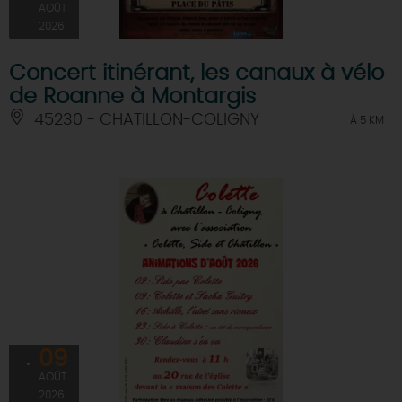
AOÛT
2026
Concert itinérant, les canaux à vélo
de Roanne à Montargis
45230 - CHATILLON-COLIGNY
À 5 KM
09
AOÛT
2026