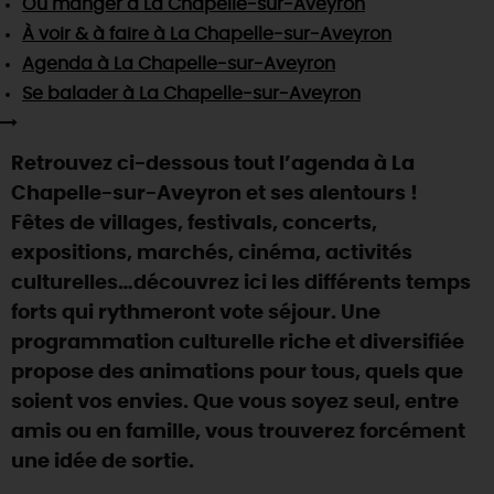
Où manger
à La Chapelle-sur-Aveyron
SE REPÉRER,
SE DÉPLACER
Visites
gourmandes
et
créatives
Des vacances auprès des animaux 🐎
À voir & à faire
à La Chapelle-sur-Aveyron
Vins et
vignobles
TOUTES LES ACTIVITÉS
INFOS &
SERVICES
Agenda
à La Chapelle-sur-Aveyron
(re)Découvrir les coulisses de la Faïencerie de
Chic,
une aire de pique-nique
Gien !
Se balader
à La Chapelle-sur-Aveyron
Par ici les
guinguettes
RÉSERVER
MAINTENANT
Expérimenter
les parcours Baludik
🕵️
Que rapporter du Loiret ?
Retrouvez ci-dessous tout l’agenda à La
La Route des
Métiers d'Art
Une saison de festivals 🎉
Chapelle-sur-Aveyron et ses alentours !
TOUT L'ART DE VIVRE
Fêtes de villages, festivals, concerts,
Rendez-vous de la nature en 2026
expositions, marchés, cinéma, activités
Des sorties en famille dans le Loiret !
culturelles…découvrez ici les différents temps
Programme des animations "Loiret au fil de l'eau"
forts qui rythmeront vote séjour. Une
2026
programmation culturelle riche et diversifiée
Où sortir ?
propose des animations pour tous, quels que
soient vos envies. Que vous soyez seul, entre
amis ou en famille, vous trouverez forcément
AUJOURD'HUI
une idée de sortie.