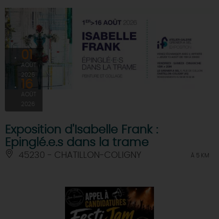
01
AOÛT
2026
16
AOÛT
2026
Exposition d'Isabelle Frank :
Epinglé.e.s dans la trame
45230 - CHATILLON-COLIGNY
À 5 KM