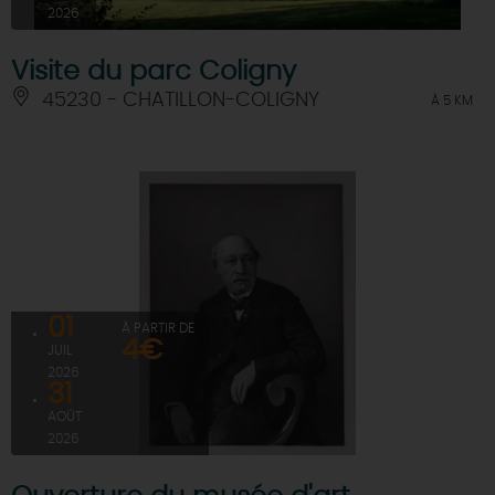
2026
Visite du parc Coligny
45230 - CHATILLON-COLIGNY
À 5 KM
01
À PARTIR DE
4€
JUIL
2026
31
AOÛT
2026