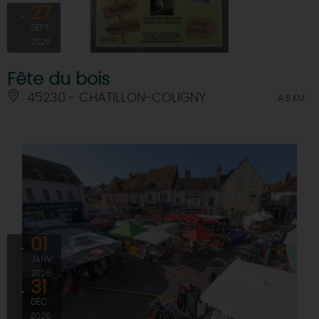
27
SEPT
2026
Fête du bois
45230 - CHATILLON-COLIGNY
À 5 KM
01
JANV
2026
31
DÉC
2026