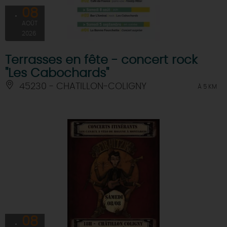
08
AOÛT
2026
Terrasses en fête - concert rock
"Les Cabochards"
45230 - CHATILLON-COLIGNY
À 5 KM
08