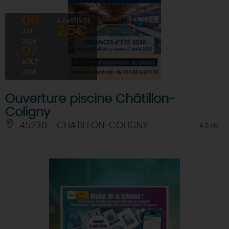
06
À PARTIR DE
2,5€
JUIL
2026
07
AOÛT
2026
Ouverture piscine Châtillon-
Coligny
45230 - CHATILLON-COLIGNY
À 5 KM