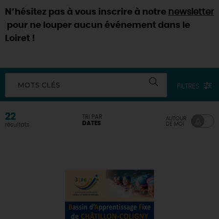
N’hésitez pas à vous inscrire à notre
newsletter
DEMAIN
pour ne louper aucun événement dans le
Loiret !
CE WEEK-END
MOTS CLÉS
FILTRES
CETTE SEMAINE
22
TRI PAR
AUTOUR
DATES
DE MOI
résultats
TOUT L'AGENDA