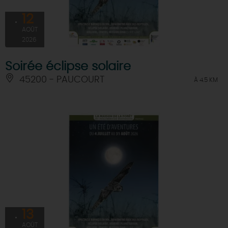
12
AOÛT
2026
Soirée éclipse solaire
45200 - PAUCOURT
À 4.5 KM
13
AOÛT