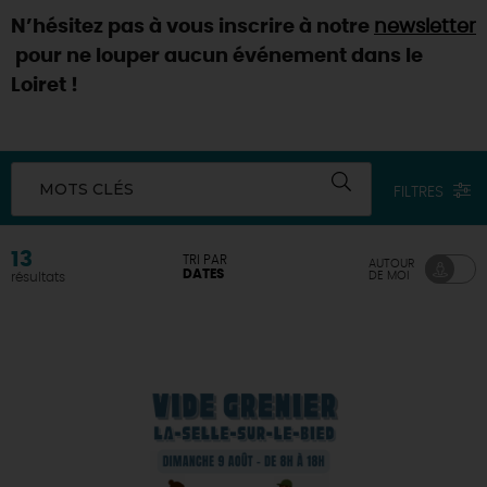
N’hésitez pas à vous inscrire à notre
newsletter
DEMAIN
pour ne louper aucun événement dans le
Loiret !
CE WEEK-END
MOTS CLÉS
FILTRES
CETTE SEMAINE
13
TRI PAR
AUTOUR
DATES
DE MOI
résultats
TOUT L'AGENDA