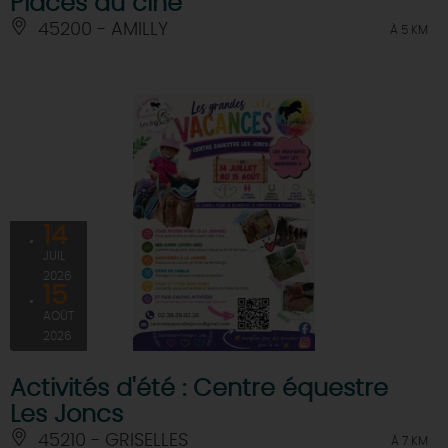
Places au ciné
45200 - AMILLY
À 5 KM
14
JUIL
2026
15
AOÛT
2026
Activités d'été : Centre équestre
Les Joncs
45210 - GRISELLES
À 7 KM