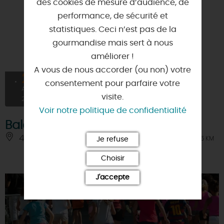
des cookies de mesure d’audience, de
performance, de sécurité et
statistiques. Ceci n’est pas de la
gourmandise mais sert à nous
améliorer !
A vous de nous accorder (ou non) votre
26
consentement pour parfaire votre
AOÛT
visite.
2026
Voir notre politique de confidentialité
Balade contée sur les rapaces
45200 - PAUCOURT
À 4.5 KM
Je refuse
Choisir
J'accepte