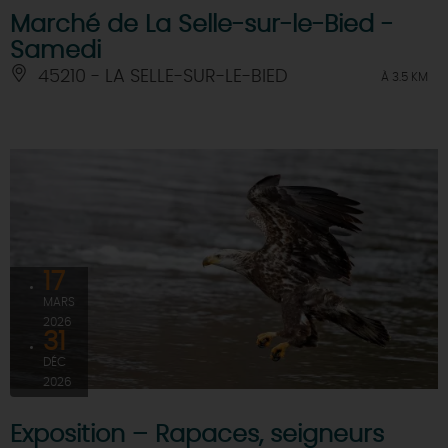
Marché de La Selle-sur-le-Bied -
Samedi
45210 - LA SELLE-SUR-LE-BIED
À 3.5 KM
17
MARS
2026
31
DÉC
2026
Exposition – Rapaces, seigneurs