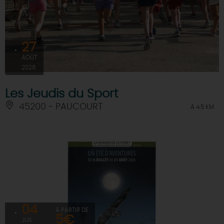
27
AOÛT
2026
Les Jeudis du Sport
45200 - PAUCOURT
À 4.5 KM
04
À PARTIR DE
5€
JUIL