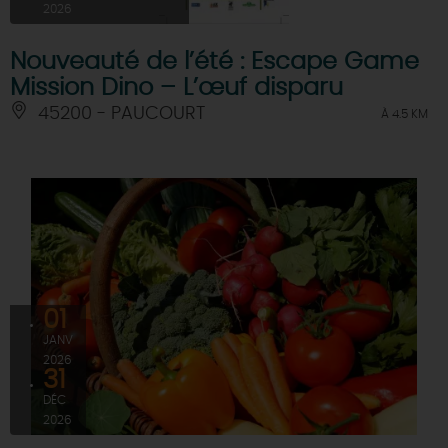
2026
Nouveauté de l’été : Escape Game
Mission Dino – L’œuf disparu
45200 - PAUCOURT
À 4.5 KM
01
JANV
2026
31
DÉC
2026