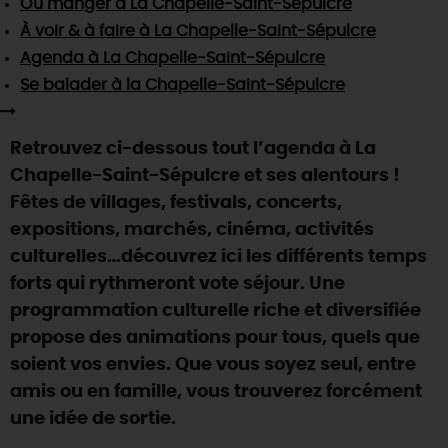
Où manger
à La Chapelle-Saint-Sépulcre
SE REPÉRER,
SE DÉPLACER
Visites
gourmandes
et
créatives
Des vacances auprès des animaux 🐎
À voir & à faire
à La Chapelle-Saint-Sépulcre
Vins et
vignobles
TOUTES LES ACTIVITÉS
INFOS &
SERVICES
Agenda
à La Chapelle-Saint-Sépulcre
(re)Découvrir les coulisses de la Faïencerie de
Chic,
une aire de pique-nique
Gien !
Se balader
à la Chapelle-Saint-Sépulcre
Par ici les
guinguettes
RÉSERVER
MAINTENANT
Expérimenter
les parcours Baludik
🕵️
Que rapporter du Loiret ?
Retrouvez ci-dessous tout l’agenda à La
La Route des
Métiers d'Art
Une saison de festivals 🎉
Chapelle-Saint-Sépulcre et ses alentours !
TOUT L'ART DE VIVRE
Fêtes de villages, festivals, concerts,
Rendez-vous de la nature en 2026
expositions, marchés, cinéma, activités
Des sorties en famille dans le Loiret !
culturelles…découvrez ici les différents temps
Programme des animations "Loiret au fil de l'eau"
forts qui rythmeront vote séjour. Une
2026
programmation culturelle riche et diversifiée
Où sortir ?
propose des animations pour tous, quels que
soient vos envies. Que vous soyez seul, entre
amis ou en famille, vous trouverez forcément
AUJOURD'HUI
une idée de sortie.