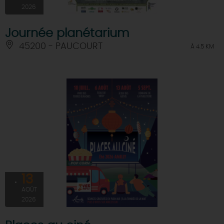
2026
Journée planétarium
45200 - PAUCOURT
À 4.5 KM
13
AOÛT
2026