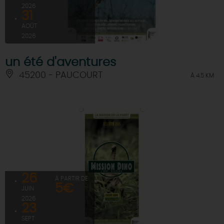
2026
31
AOÛT
2026
un été d'aventures
45200 - PAUCOURT
À 4.5 KM
26
À PARTIR DE
5€
JUIN
2026
23
SEPT