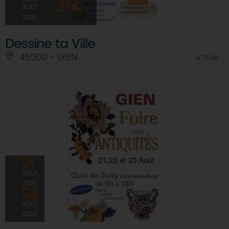
27€
AOÛT
2026
Dessine ta Ville
45500 - GIEN
À 1.5 KM
21
AOÛT
2026
23
AOÛT
2026