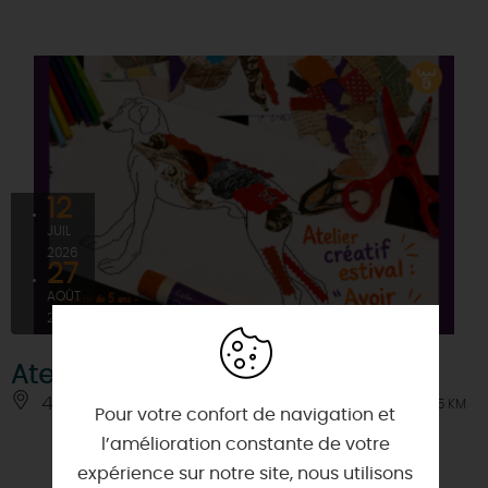
12
JUIL
2026
27
AOÛT
2026
Atelier créatif : Avoir du chien
45500 - GIEN
À 1.5 KM
Pour votre confort de navigation et
l’amélioration constante de votre
expérience sur notre site, nous utilisons