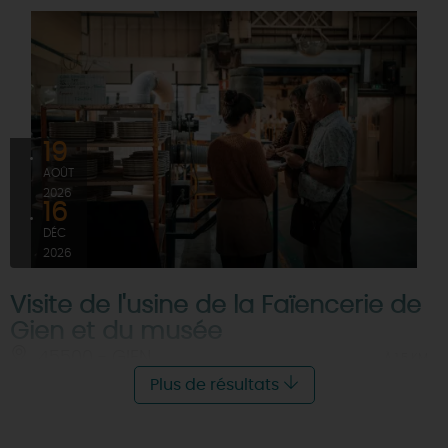
19
AOÛT
2026
16
DÉC
2026
Visite de l'usine de la Faïencerie de
Gien et du musée
45500 - GIEN
À 1.5 KM
Plus de résultats