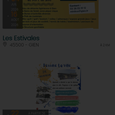
JUIL
2026
16
AOÛT
2026
Les Estivales
45500 - GIEN
À 2 KM
22
À PARTIR DE