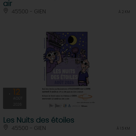
air
45500 - GIEN
À 2 KM
12
AOÛT
2026
Les Nuits des étoiles
45500 - GIEN
À 1.5 KM