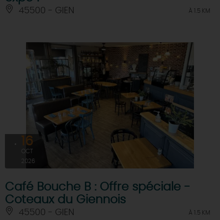
45500 - GIEN
À 1.5 KM
16
OCT
2026
Café Bouche B : Offre spéciale -
Coteaux du Giennois
45500 - GIEN
À 1.5 KM