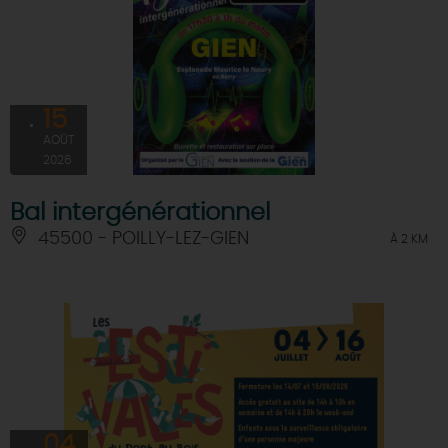
15
AOÛT
2026
Bal intergénérationnel
45500 - POILLY-LEZ-GIEN
À 2 KM
04