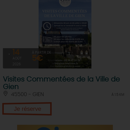
14
À PARTIR DE
5€
AOÛT
2026
Visites Commentées de la Ville de
Gien
45500 - GIEN
À 1.5 KM
Je réserve