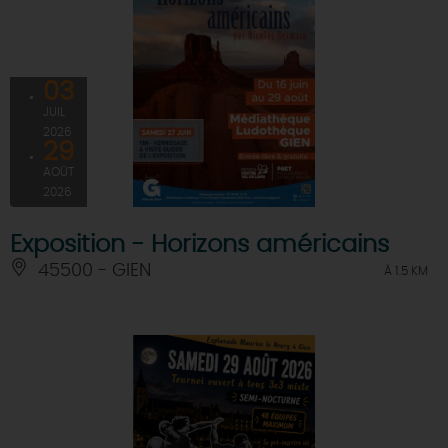
03
JUIL
2026
29
AOÛT
2026
Exposition - Horizons américains
45500 - GIEN
À 1.5 KM