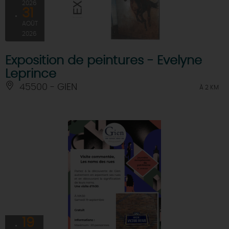
2026
31
AOÛT
2026
Exposition de peintures - Evelyne
Leprince
45500 - GIEN
À 2 KM
19