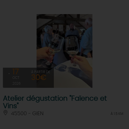
17
À PARTIR DE
30€
OCT
2026
Atelier dégustation "Faïence et
Vins"
45500 - GIEN
À 1.5 KM