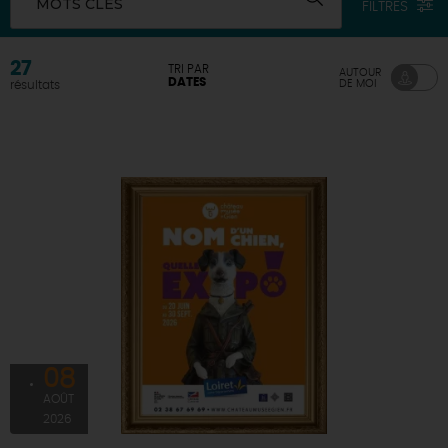
MOTS CLÉS
FILTRES
DEMAIN
27
TRI PAR
AUTOUR
DATES
DE MOI
résultats
CE WEEK-END
CETTE SEMAINE
TOUT L'AGENDA
08
AOÛT
2026