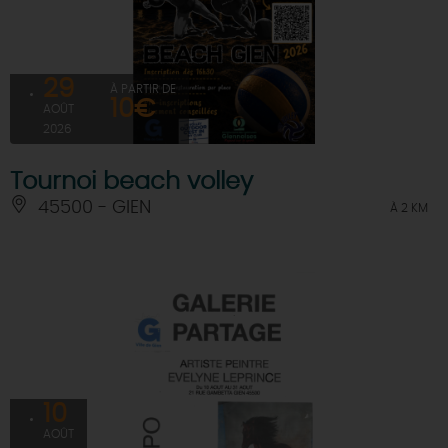
29
À PARTIR DE
10€
AOÛT
2026
Tournoi beach volley
45500 - GIEN
À 2 KM
10
AOÛT