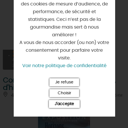
des cookies de mesure d’audience, de
performance, de sécurité et
statistiques. Ceci n’est pas de la
gourmandise mais sert à nous
améliorer !
A vous de nous accorder (ou non) votre
consentement pour parfaire votre
28
visite.
AOÛT
Voir notre politique de confidentialité
2026
Conférence - Le Giennois en fête,
Je refuse
d'hier à aujourd'hui
Choisir
45500 - GIEN
À 1.5 KM
J'accepte