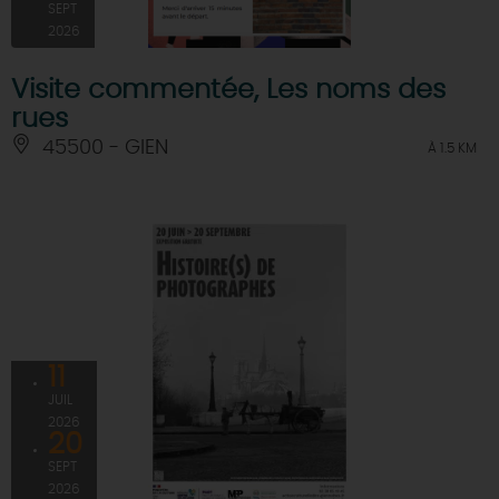
SEPT
2026
Visite commentée, Les noms des
rues
45500 - GIEN
À 1.5 KM
11
JUIL
2026
20
SEPT
2026