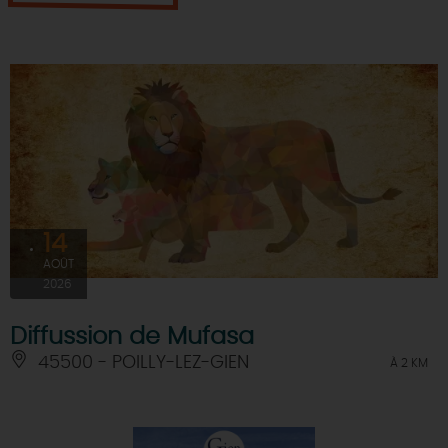
14
AOÛT
2026
Diffussion de Mufasa
45500 - POILLY-LEZ-GIEN
À 2 KM