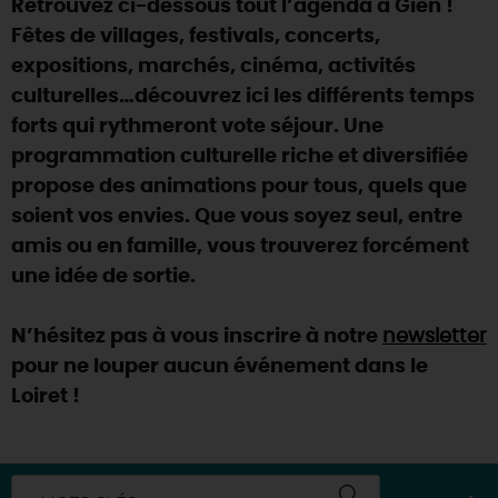
Retrouvez ci-dessous tout l’agenda à Gien !
SE REPÉRER,
SE DÉPLACER
Visites
gourmandes
et
créatives
Des vacances auprès des animaux 🐎
Fêtes de villages, festivals, concerts,
Vins et
vignobles
TOUTES LES ACTIVITÉS
INFOS &
SERVICES
expositions, marchés, cinéma, activités
(re)Découvrir les coulisses de la Faïencerie de
Chic,
une aire de pique-nique
Gien !
culturelles…découvrez ici les différents temps
Par ici les
guinguettes
RÉSERVER
MAINTENANT
forts qui rythmeront vote séjour. Une
Expérimenter
les parcours Baludik
🕵️
Que rapporter du Loiret ?
programmation culturelle riche et diversifiée
La Route des
Métiers d'Art
Une saison de festivals 🎉
propose des animations pour tous, quels que
soient vos envies. Que vous soyez seul, entre
TOUT L'ART DE VIVRE
Rendez-vous de la nature en 2026
amis ou en famille, vous trouverez forcément
Des sorties en famille dans le Loiret !
une idée de sortie.
Programme des animations "Loiret au fil de l'eau"
2026
N’hésitez pas à vous inscrire à notre
newsletter
pour ne louper aucun événement dans le
Où sortir ?
Loiret !
AUJOURD'HUI