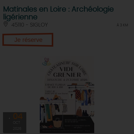
Matinales en Loire : Archéologie
ligérienne
45110 - SIGLOY
À 3 KM
Je réserve
04
OCT
2026