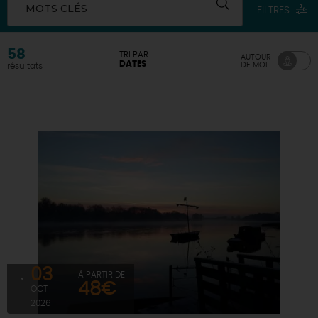
MOTS CLÉS
FILTRES
DEMAIN
58
TRI PAR
AUTOUR
DATES
DE MOI
résultats
CE WEEK-END
CETTE SEMAINE
TOUT L'AGENDA
03
À PARTIR DE
48€
OCT
2026