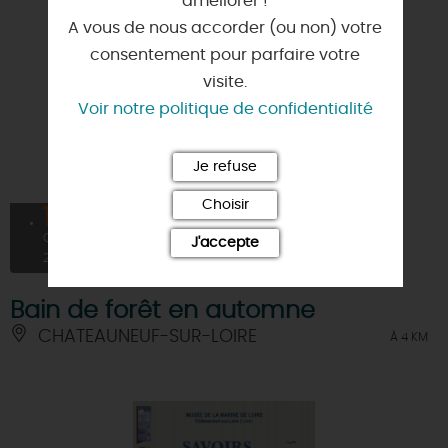
améliorer !
A vous de nous accorder (ou non) votre
consentement pour parfaire votre
visite.
Voir notre politique de confidentialité
Je refuse
Choisir
17
OCT
J'accepte
2026
Bain de forêt en automne
CHATEAUNEUF-SUR-LOIRE
À 4 KM