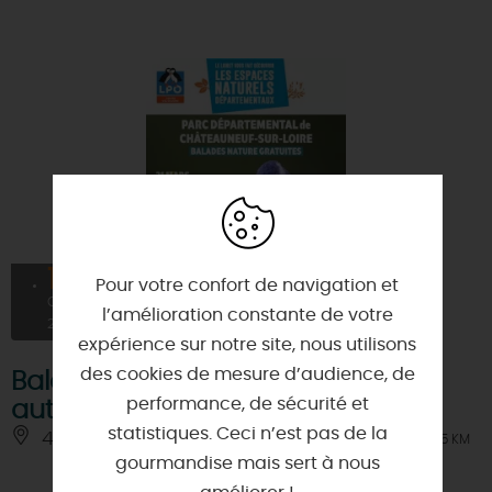
17
Pour votre confort de navigation et
OCT
l’amélioration constante de votre
2026
expérience sur notre site, nous utilisons
des cookies de mesure d’audience, de
Balade nature : Bain de forêt en
performance, de sécurité et
automne
statistiques. Ceci n’est pas de la
45110 - CHATEAUNEUF-SUR-LOIRE
À 4.5 KM
gourmandise mais sert à nous