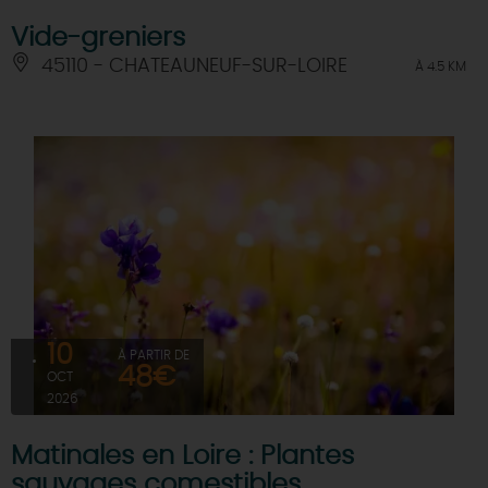
Vide-greniers
45110 - CHATEAUNEUF-SUR-LOIRE
À 4.5 KM
10
À PARTIR DE
48€
OCT
2026
Matinales en Loire : Plantes
sauvages comestibles