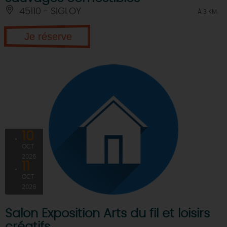
45110 - SIGLOY
À 3 KM
Je réserve
10
OCT
2026
11
OCT
2026
Salon Exposition Arts du fil et loisirs