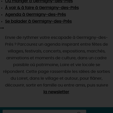
Où manger
à Germigny-des-Prés
SE REPÉRER,
SE DÉPLACER
Visites
gourmandes
et
créatives
Des vacances auprès des animaux 🐎
À voir & à faire
à Germigny-des-Prés
Vins et
vignobles
TOUTES LES ACTIVITÉS
INFOS &
SERVICES
Agenda
à Germigny-des-Prés
(re)Découvrir les coulisses de la Faïencerie de
Chic,
une aire de pique-nique
Gien !
Se balader
à Germigny-des-Prés
Par ici les
guinguettes
RÉSERVER
MAINTENANT
Expérimenter
les parcours Baludik
🕵️
Que rapporter du Loiret ?
Envie de rythmer votre escapade à Germigny-des-
La Route des
Métiers d'Art
Une saison de festivals 🎉
Prés ? Parcourez un agenda inspirant entre fêtes de
TOUT L'ART DE VIVRE
Rendez-vous de la nature en 2026
villages, festivals, concerts, expositions, marchés,
animations et moments de culture, dans un cadre
Des sorties en famille dans le Loiret !
paisible où patrimoine, Loire et vie locale se
Programme des animations "Loiret au fil de l'eau"
répondent. Cette page rassemble les idées de sorties
2026
du Loiret, dans le village et autour, pour flâner,
Où sortir ?
découvrir, sortir en famille ou entre amis, puis suivre
la newsletter
.
AUJOURD'HUI