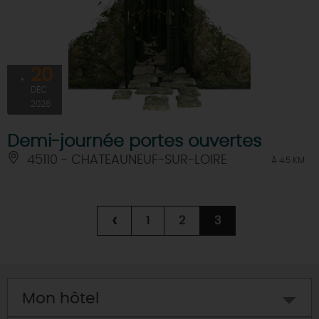
20
DÉC
2026
Demi-journée portes ouvertes
45110 - CHATEAUNEUF-SUR-LOIRE
À 4.5 KM
‹
1
2
3
Mon hôtel