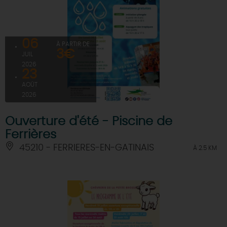
06
À PARTIR DE
3€
JUIL
2026
23
AOÛT
2026
Ouverture d'été - Piscine de
Ferrières
45210 - FERRIERES-EN-GATINAIS
À 2.5 KM