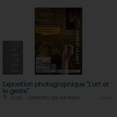
03
JUIL
2026
06
SEPT
2026
Exposition photographique "L'art et
le geste"
45210 - FERRIERES-EN-GATINAIS
À 2.5 KM