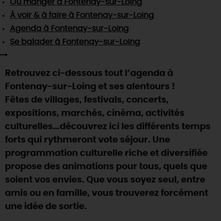
Où manger
à Fontenay-sur-Loing
SE REPÉRER,
SE DÉPLACER
Visites
gourmandes
et
créatives
Des vacances auprès des animaux 🐎
À voir & à faire
à Fontenay-sur-Loing
Vins et
vignobles
TOUTES LES ACTIVITÉS
INFOS &
SERVICES
Agenda
à Fontenay-sur-Loing
(re)Découvrir les coulisses de la Faïencerie de
Chic,
une aire de pique-nique
Gien !
Se balader
à Fontenay-sur-Loing
Par ici les
guinguettes
RÉSERVER
MAINTENANT
Expérimenter
les parcours Baludik
🕵️
Que rapporter du Loiret ?
Retrouvez ci-dessous tout l’agenda à
La Route des
Métiers d'Art
Une saison de festivals 🎉
Fontenay-sur-Loing et ses alentours !
TOUT L'ART DE VIVRE
Fêtes de villages, festivals, concerts,
Rendez-vous de la nature en 2026
expositions, marchés, cinéma, activités
Des sorties en famille dans le Loiret !
culturelles…découvrez ici les différents temps
Programme des animations "Loiret au fil de l'eau"
forts qui rythmeront vote séjour. Une
2026
programmation culturelle riche et diversifiée
Où sortir ?
propose des animations pour tous, quels que
soient vos envies. Que vous soyez seul, entre
amis ou en famille, vous trouverez forcément
AUJOURD'HUI
une idée de sortie.