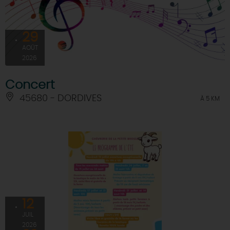
29
AOÛT
2026
Concert
45680 - DORDIVES
À 5 KM
12
JUIL
2026