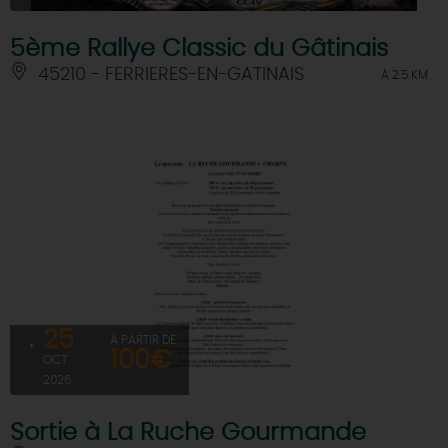
5ème Rallye Classic du Gâtinais
45210 - FERRIERES-EN-GATINAIS
À 2.5 KM
25
À PARTIR DE
100€
OCT
2026
Sortie à La Ruche Gourmande