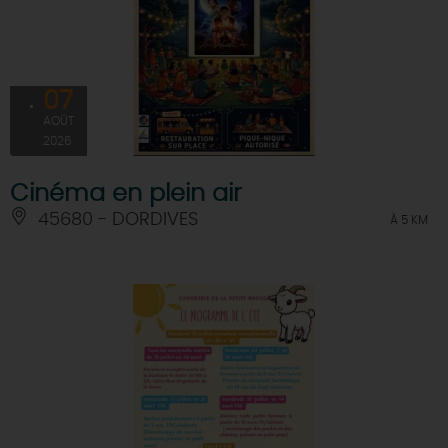
07
AOÛT
2026
Cinéma en plein air
45680 - DORDIVES
À 5 KM