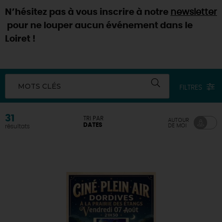
N’hésitez pas à vous inscrire à notre
newsletter
DEMAIN
pour ne louper aucun événement dans le
Loiret !
CE WEEK-END
MOTS CLÉS
FILTRES
CETTE SEMAINE
31
TRI PAR
AUTOUR
DATES
DE MOI
résultats
TOUT L'AGENDA