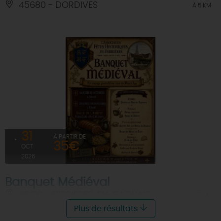
45680 - DORDIVES
À 5 KM
31
À PARTIR DE
35€
OCT
2026
Banquet Médiéval
45210 - FERRIERES-EN-GATINAIS
À 2.5 KM
Plus de résultats