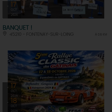
17
OCT
2026
BANQUET !
45210 - FONTENAY-SUR-LOING
À 0.6 KM
17
OCT
2026
18
OCT
2026