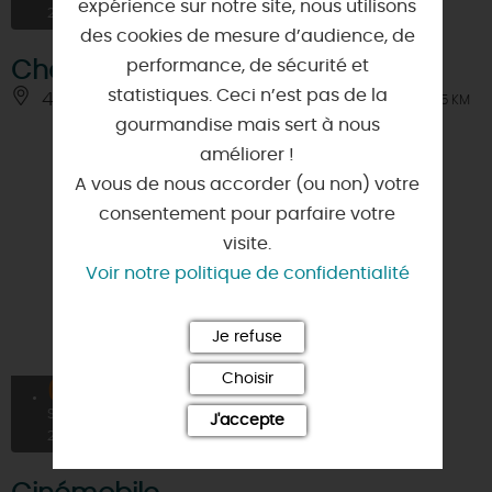
expérience sur notre site, nous utilisons
2026
des cookies de mesure d’audience, de
performance, de sécurité et
Chèvrerie de la Petite Brosse
statistiques. Ceci n’est pas de la
45120 - GIROLLES
À 4.5 KM
gourmandise mais sert à nous
améliorer !
A vous de nous accorder (ou non) votre
consentement pour parfaire votre
visite.
Voir notre politique de confidentialité
Je refuse
Choisir
02
À PARTIR DE
7,5€
SEPT
J'accepte
2026