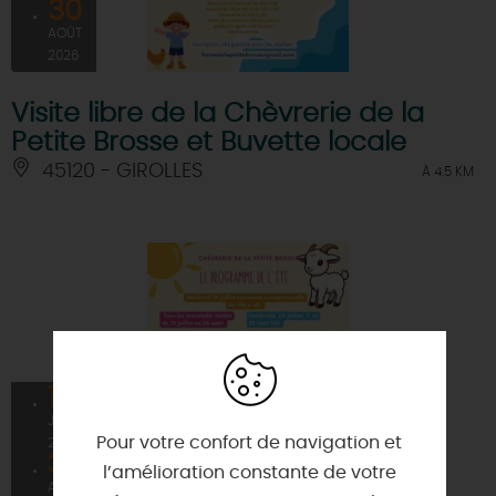
30
AOÛT
2026
Visite libre de la Chèvrerie de la
Petite Brosse et Buvette locale
45120 - GIROLLES
À 4.5 KM
15
JUIL
Pour votre confort de navigation et
2026
30
l’amélioration constante de votre
AOÛT