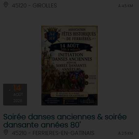
45120 - GIROLLES
À 4.5 KM
14
AOÛT
2026
Soirée danses anciennes & soirée
dansante années 80'
45210 - FERRIERES-EN-GATINAIS
À 2.5 KM