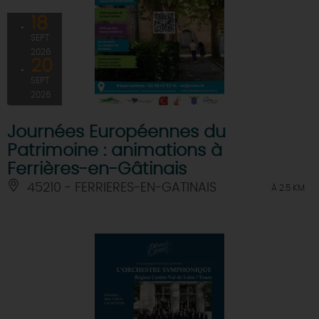
18
SEPT
2026
20
SEPT
2026
Journées Européennes du
Patrimoine : animations à
Ferrières-en-Gâtinais
45210 - FERRIERES-EN-GATINAIS
À 2.5 KM