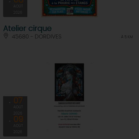
08
AOÛT
2026
Atelier cirque
45680 - DORDIVES
À 5 KM
07
AOÛT
2026
09
AOÛT
2026