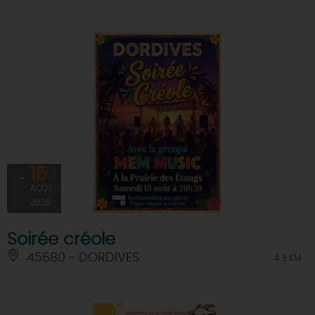
15
AOÛT
2026
Soirée créole
45680 - DORDIVES
À 5 KM