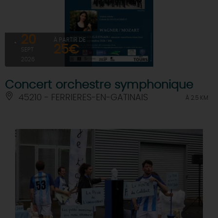
20
À PARTIR DE
25€
SEPT
2026
Concert orchestre symphonique
45210 - FERRIERES-EN-GATINAIS
À 2.5 KM