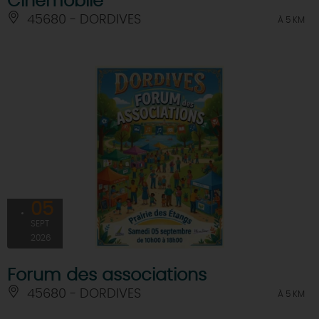
Cinémobile
45680 - DORDIVES
À 5 KM
05
SEPT
2026
Forum des associations
45680 - DORDIVES
À 5 KM