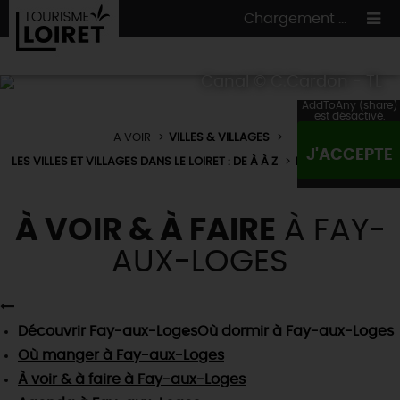
Chargement ...
Canal © C.Cardon - TL
AddToAny (share)
est désactivé.
A VOIR
VILLES & VILLAGES
ON A TESTÉ
POUR VOUS
J'ACCEPTE
LES VILLES ET VILLAGES DANS LE LOIRET : DE À À Z
FAY-AUX-LOGES
HÉBERGEMENTS
VOS
ENVIES
CULTURE
HÉBERGEMENTS
À VOIR & À FAIRE
À FAY-
LES INCONTOURNABLES
MADE IN LOIRET
INSOLITES
AUX-LOGES
EN MODE
CIRCUITS
& BALADES
NATURE
RÉSERVER
MAINTENANT
Où manger
TOUS À
L'EAU !
VILLES & VILLAGES
Maîtres
restaurateurs
A NE PAS
RATER
Découvrir
Fay-aux-Loges
Où dormir
à Fay-aux-Loges
EN MODE
NATURE
& AVENTURE
Nos
marchés
Téléchargez le Guide de l'été 2026 🤽🌞
Où manger
à Fay-aux-Loges
TOUTES LES VISITES
Artistes et Artisans d'Art
TOURISME &
HANDICAP
À voir & à faire
à Fay-aux-Loges
...ET
AUSSI
Avis de fraicheur ici pour éviter la chaleur 🥵
Nos
spécialités du terroir
et
producteurs