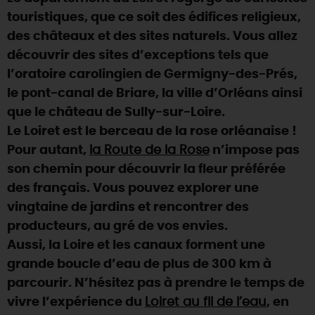
touristiques, que ce soit des édifices religieux,
DEMAIN
des châteaux et des sites naturels. Vous allez
découvrir des sites d’exceptions tels que
l’oratoire carolingien de Germigny-des-Prés,
CE WEEK-END
le pont-canal de Briare, la ville d’Orléans ainsi
que le château de Sully-sur-Loire.
CETTE SEMAINE
Le Loiret est le berceau de la rose orléanaise !
Pour autant,
la Route de la Rose
n’impose pas
son chemin pour découvrir la fleur préférée
TOUT L'AGENDA
des français. Vous pouvez explorer une
vingtaine de jardins et rencontrer des
producteurs, au gré de vos envies.
Aussi, la Loire et les canaux forment une
grande boucle d’eau de plus de 300 km à
parcourir. N’hésitez pas à prendre le temps de
vivre l’expérience du
Loiret au fil de l’eau
, en