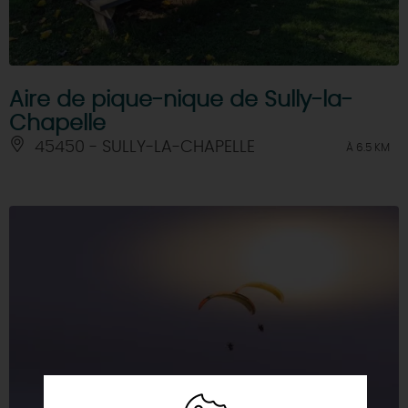
Aire de pique-nique de Sully-la-
Chapelle
45450 - SULLY-LA-CHAPELLE
À 6.5 KM