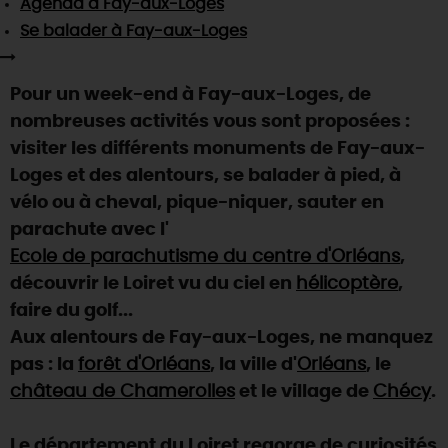
Agenda
à Fay-aux-Loges
SE REPÉRER,
SE DÉPLACER
Visites
gourmandes
et
créatives
Des vacances auprès des animaux 🐎
Se balader
à Fay-aux-Loges
Vins et
vignobles
TOUTES LES ACTIVITÉS
INFOS &
SERVICES
(re)Découvrir les coulisses de la Faïencerie de
Chic,
une aire de pique-nique
Gien !
Pour un week-end à Fay-aux-Loges, de
Par ici les
guinguettes
RÉSERVER
MAINTENANT
Expérimenter
les parcours Baludik
🕵️
nombreuses activités vous sont proposées :
Que rapporter du Loiret ?
visiter les différents monuments de Fay-aux-
La Route des
Métiers d'Art
Une saison de festivals 🎉
Loges et des alentours, se balader à pied, à
TOUT L'ART DE VIVRE
vélo ou à cheval, pique-niquer, sauter en
Rendez-vous de la nature en 2026
parachute avec l'
Des sorties en famille dans le Loiret !
Ecole de parachutisme du centre d'Orléans
,
Programme des animations "Loiret au fil de l'eau"
découvrir le Loiret vu du ciel en
hélicoptère
,
2026
faire du golf...
Où sortir ?
Aux alentours de Fay-aux-Loges, ne manquez
pas : la
forêt d'Orléans
, la ville d'
Orléans
, le
château de Chamerolles
et le village de
Chécy
.
AUJOURD'HUI
Le département du Loiret regorge de curiosités