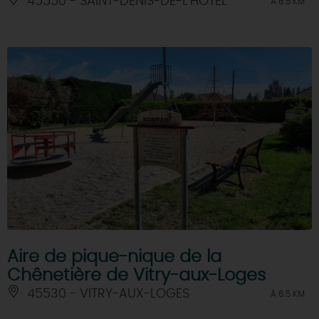
45550 - SAINT-DENIS-DE-L'HOTEL
À 6.5 KM
Aire de pique-nique de la
Chênetière de Vitry-aux-Loges
45530 - VITRY-AUX-LOGES
À 6.5 KM