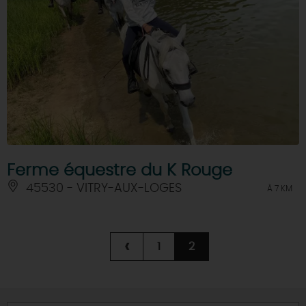
Ferme équestre du K Rouge
45530 - VITRY-AUX-LOGES
À 7 KM
‹
1
2