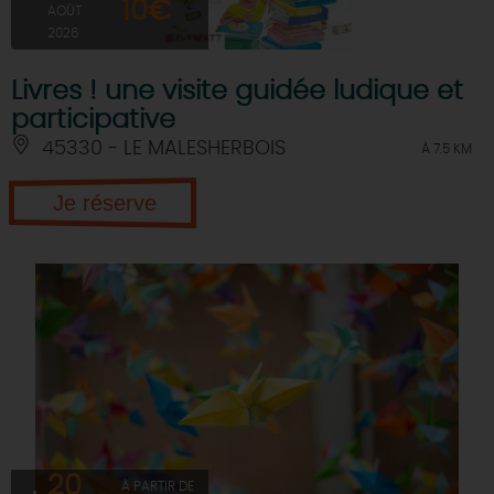
10€
AOÛT
2026
Livres ! une visite guidée ludique et
participative
45330 - LE MALESHERBOIS
À 7.5 KM
Je réserve
20
À PARTIR DE