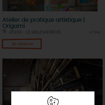
15€
AOÛT
2026
Atelier de pratique artistique |
Origami
45330 - LE MALESHERBOIS
À 7.5 KM
Je réserve
22