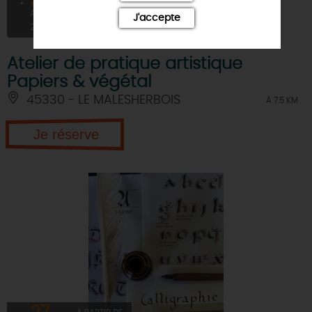
15€
AOÛT
J'accepte
2026
Atelier de pratique artistique
Papiers & végétal
45330 - LE MALESHERBOIS
À 7.5 KM
Je réserve