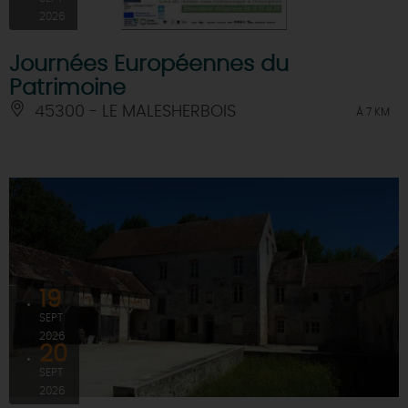
2026
Journées Européennes du
Patrimoine
45300 - LE MALESHERBOIS
À 7 KM
19
SEPT
2026
20
SEPT
2026