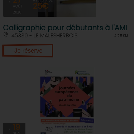
27
À PARTIR DE
25€
AOÛT
2026
Calligraphie pour débutants à l'AMI
45330 - LE MALESHERBOIS
À 7.5 KM
Je réserve
19
SEPT