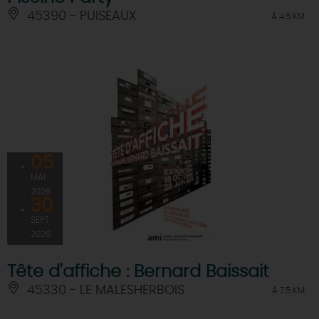
45390 - PUISEAUX
À 4.5 KM
05
MAI
2026
30
SEPT
2026
Tête d'affiche : Bernard Baissait
45330 - LE MALESHERBOIS
À 7.5 KM