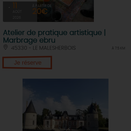
11
À PARTIR DE
20€
AOÛT
2026
Atelier de pratique artistique |
Marbrage ebru
45330 - LE MALESHERBOIS
À 7.5 KM
Je réserve