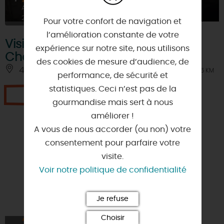
AOÛT
2026
Pour votre confort de navigation et
l’amélioration constante de votre
Visite guidée du Moulin de
expérience sur notre site, nous utilisons
Châtillon
des cookies de mesure d’audience, de
45390 - ONDREVILLE-SUR-ESSONNE
À 2.5 KM
performance, de sécurité et
statistiques. Ceci n’est pas de la
Je réserve
gourmandise mais sert à nous
améliorer !
A vous de nous accorder (ou non) votre
consentement pour parfaire votre
visite.
Voir notre politique de confidentialité
Je refuse
Choisir
25
À PARTIR DE