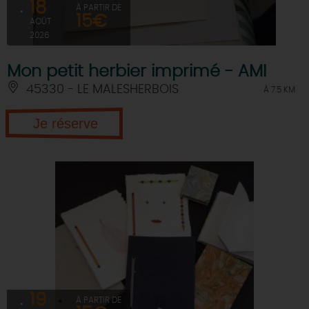
18
À PARTIR DE
15€
AOÛT
2026
Mon petit herbier imprimé - AMI
45330 - LE MALESHERBOIS
À 7.5 KM
Je réserve
19
À PARTIR DE