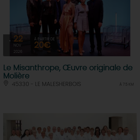
22
À PARTIR DE
20€
NOV
2026
Le Misanthrope, Œuvre originale de
Molière
45330 - LE MALESHERBOIS
À 7.5 KM