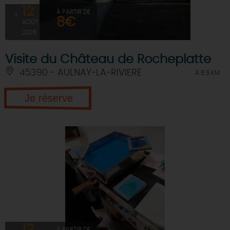
12
À PARTIR DE
8€
AOÛT
2026
Visite du Château de Rocheplatte
45390 - AULNAY-LA-RIVIERE
À 6.5 KM
Je réserve
12
À PARTIR DE