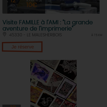
12
À PARTIR DE
10€
AOÛT
2026
Visite FAMILLE à l'AMI : "La grande
aventure de l'imprimerie"
45330 - LE MALESHERBOIS
À 7.5 KM
Je réserve