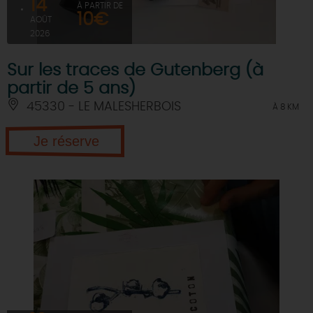
14
À PARTIR DE
10€
AOÛT
2026
Sur les traces de Gutenberg (à
partir de 5 ans)
45330 - LE MALESHERBOIS
À 8 KM
Je réserve