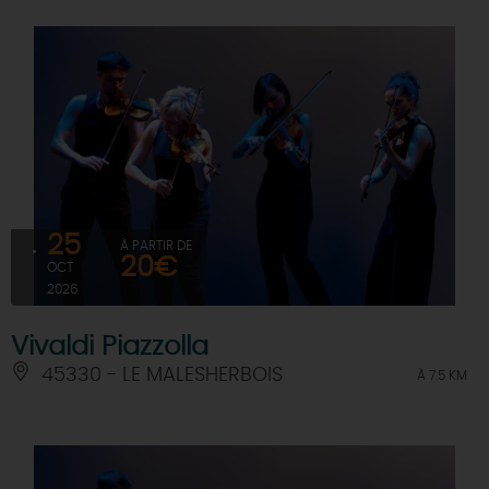
25
À PARTIR DE
20€
OCT
2026
Vivaldi Piazzolla
45330 - LE MALESHERBOIS
À 7.5 KM