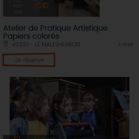
15€
AOÛT
2026
Atelier de Pratique Artistique
Papiers colorés
45330 - LE MALESHERBOIS
À 7.5 KM
Je réserve