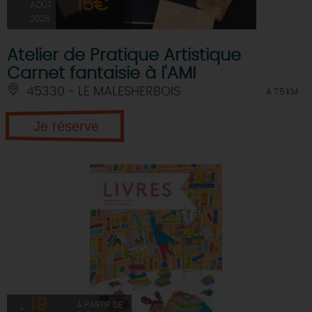
15€
AOÛT
2026
Atelier de Pratique Artistique
Carnet fantaisie à l'AMI
45330 - LE MALESHERBOIS
À 7.5 KM
Je réserve
19
À PARTIR DE