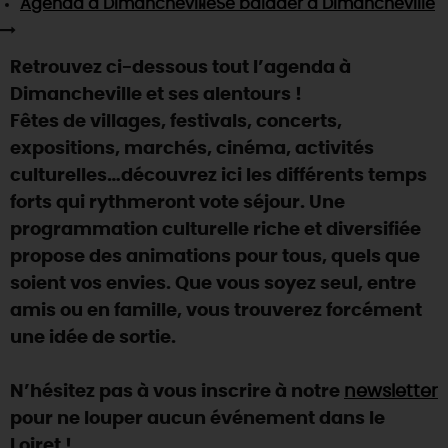
Agenda
à Dimancheville
Se balader
à Dimancheville
SE REPÉRER,
SE DÉPLACER
Visites
gourmandes
et
créatives
Des vacances auprès des animaux 🐎
Vins et
vignobles
TOUTES LES ACTIVITÉS
INFOS &
SERVICES
(re)Découvrir les coulisses de la Faïencerie de
Retrouvez ci-dessous tout l’agenda à
Chic,
une aire de pique-nique
Gien !
Dimancheville et ses alentours !
Par ici les
guinguettes
RÉSERVER
MAINTENANT
Expérimenter
les parcours Baludik
🕵️
Fêtes de villages, festivals, concerts,
Que rapporter du Loiret ?
expositions, marchés, cinéma, activités
La Route des
Métiers d'Art
Une saison de festivals 🎉
culturelles…découvrez ici les différents temps
TOUT L'ART DE VIVRE
forts qui rythmeront vote séjour. Une
Rendez-vous de la nature en 2026
programmation culturelle riche et diversifiée
Des sorties en famille dans le Loiret !
propose des animations pour tous, quels que
Programme des animations "Loiret au fil de l'eau"
soient vos envies. Que vous soyez seul, entre
2026
amis ou en famille, vous trouverez forcément
Où sortir ?
une idée de sortie.
N’hésitez pas à vous inscrire à notre
newsletter
AUJOURD'HUI
pour ne louper aucun événement dans le
Loiret !