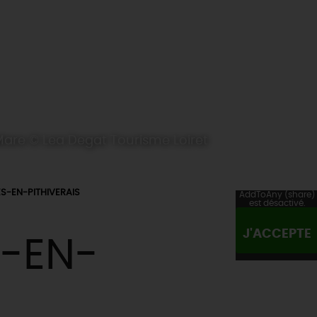
are © Lea Degat Tourisme Loiret
S-EN-PITHIVERAIS
AddToAny (share)
est désactivé.
J'ACCEPTE
-EN-