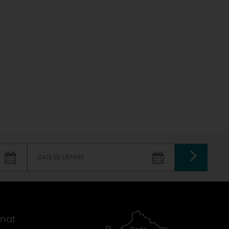
éatives
Le Gâtinais
Sacré patrimoine religieux
T
L'oratoire carolingien de Germigny-
des-Prés
Le Loiret, un département fleuri
VALIDER
gnat