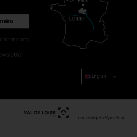
numéro
loiret.com
newsletter
English
Chinese
une marque déposée ©