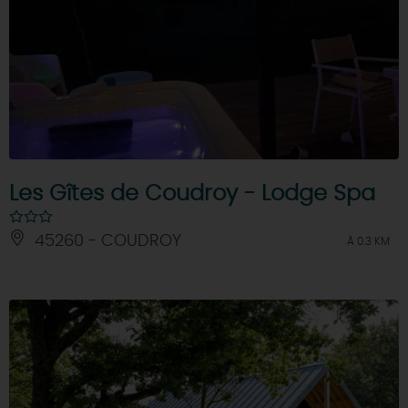
Les Gîtes de Coudroy - Lodge Spa
45260 - COUDROY
À 0.3 KM