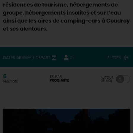
résidences de tourisme, hébergements de
DEMAIN
groupe, hébergements insolites et sur l’eau
ainsi que les aires de camping-cars à Coudroy
et ses alentours.
CE WEEK-END
CETTE SEMAINE
DATES ARRIVÉE / DÉPART
2
FILTRES
6
TRI PAR
AUTOUR
TOUT L'AGENDA
PROXIMITÉ
DE MOI
résultats