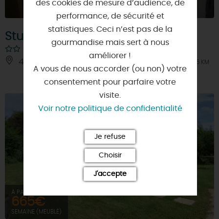
des cookies de mesure d’audience, de
performance, de sécurité et
statistiques. Ceci n’est pas de la
Studio du port de Grignon
gourmandise mais sert à nous
améliorer !
45260 - VIEILLES-MAISONS-SUR-JOUDRY
À 1.5 KM
A vous de nous accorder (ou non) votre
consentement pour parfaire votre
visite.
Voir notre politique de confidentialité
Je refuse
Choisir
J'accepte
À PARTIR DE
665€
SEMAINE (MEUBLÉ)