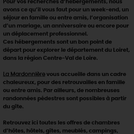
Pour vos recherches d’hébergements, nous
SE REPÉRER,
SE DÉPLACER
Visites
gourmandes
et
créatives
Des vacances auprès des animaux 🐎
avons ce qu’il vous faut pour un week-end, un
Vins et
vignobles
TOUTES LES ACTIVITÉS
INFOS &
SERVICES
séjour en famille ou entre amis, l’organisation
(re)Découvrir les coulisses de la Faïencerie de
Chic,
une aire de pique-nique
Gien !
d’un mariage, un anniversaire ou encore pour
Par ici les
guinguettes
RÉSERVER
MAINTENANT
un déplacement professionnel.
Expérimenter
les parcours Baludik
🕵️
Que rapporter du Loiret ?
Ces hébergements sont un bon point de
La Route des
Métiers d'Art
Une saison de festivals 🎉
départ pour explorer le département du Loiret,
dans la région Centre-Val de Loire.
TOUT L'ART DE VIVRE
Rendez-vous de la nature en 2026
Des sorties en famille dans le Loiret !
La Mardonnière
vous accueille dans un cadre
chaleureux, pour des retrouvailles en famille
Programme des animations "Loiret au fil de l'eau"
2026
ou entre amis. Par ailleurs, de nombreuses
randonnées pédestres sont possibles à partir
Où sortir ?
du gîte.
Retrouvez ici toutes les offres de chambres
AUJOURD'HUI
d’hôtes, hôtels, gîtes, meublés, campings,