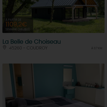
À PARTIR DE
1109,2€
SEMAINE (MEUBLÉ)
La Belle de Choiseau
45260 - COUDROY
À 0.7 KM