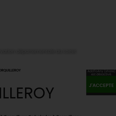
rvation départementale du Loiret
ORQUILLEROY
AddToAny (share)
est désactivé.
J'ACCEPTE
LLEROY