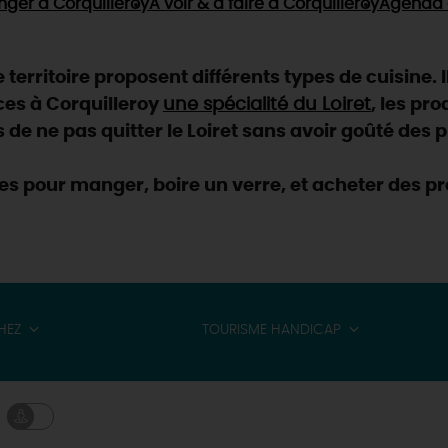
nger
à Corquilleroy
À voir & à faire
à Corquilleroy
Agenda
territoire proposent différents types de cuisine. Il
ces à Corquilleroy
une spécialité du Loiret
, les pr
s de ne pas quitter le Loiret sans avoir goûté des 
s pour manger, boire un verre, et acheter des pro
HEZ
TOURISME HANDICAP
& BALADES
TOUS À
L'EAU !
VOS
L