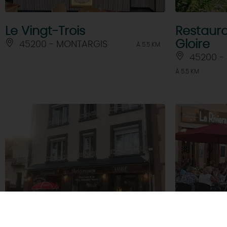
Le Vingt-Trois
Restaura
Gloire
45200 - MONTARGIS
À 5.5 KM
45200 -
À 5.5 KM
Le
La Rivier