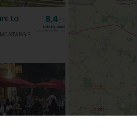
nt La
9,4
/10
Note FairGuest
calculée sur 153 avis
 MONTARGIS
a