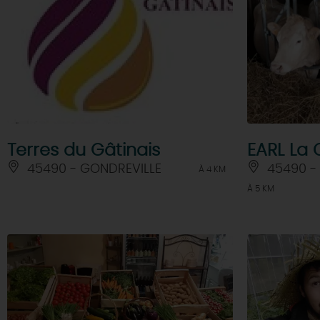
Terres du Gâtinais
EARL La
45490 - GONDREVILLE
45490 - 
À 4 KM
À 5 KM