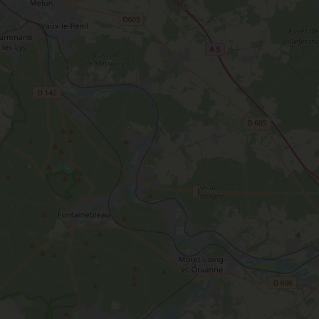
T
L'oratoire carolingien de Germigny-
des-Prés
Le Loiret, un département fleuri