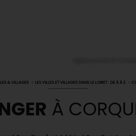
Eglise porche © Conse
LLES & VILLAGES
LES VILLES ET VILLAGES DANS LE LOIRET : DE À À Z
C
NGER
À CORQUI