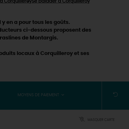
à Corquilleroy
Se balader
à Corquilleroy
 y en a pour tous les goûts.
oducteurs ci-dessous proposent des
praslines de Montargis.
duits locaux à Corquilleroy et ses
MOYENS DE PAIEMENT
MASQUER CARTE
ES INCONTOURNABLES