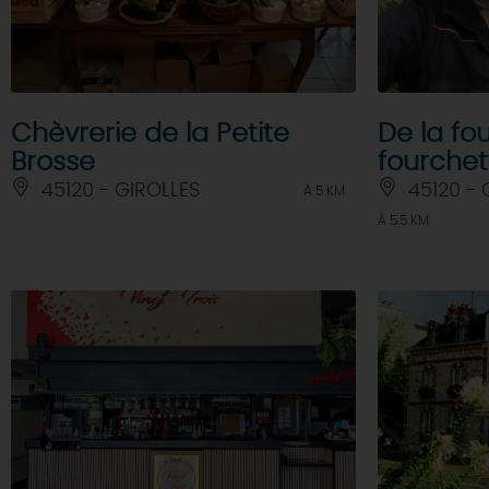
Chèvrerie de la Petite
De la fo
Brosse
fourchet
45120 - GIROLLES
45120 -
À 5 KM
À 5.5 KM