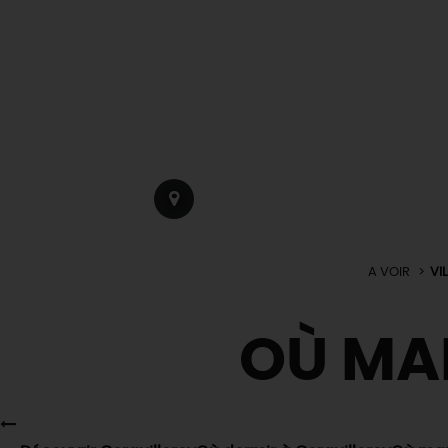
A VOIR
VI
OÙ MA