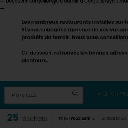
Découvrir
Corquilleroy
Où dormir
à Corquilleroy
Où ma
Les nombreux restaurants installés sur le 
Si vous souhaitez ramener de vos vacan
produits du terroir. Nous vous conseillon
Ci-dessous, retrouvez les bonnes adresse
alentours.
VOUS RECHERC
MOTS CLÉS
25
EN MODE
CIRCUITS
résultats
TRI PAR
PROXIMITÉ
AUTOUR
DE MOI
ON A TESTÉ