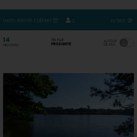
DEMAIN
DATES ARRIVÉE / DÉPART
2
FILTRES
CE WEEK-END
14
TRI PAR
AUTOUR
PROXIMITÉ
DE MOI
résultats
CETTE SEMAINE
TOUT L'AGENDA