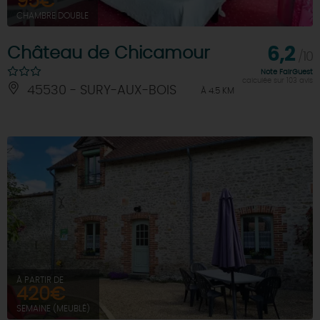
95€
CHAMBRE DOUBLE
Château de Chicamour
6,2
/10
Note FairGuest
calculée sur 103 avis
45530 - SURY-AUX-BOIS
À 4.5 KM
À PARTIR DE
420€
SEMAINE (MEUBLÉ)