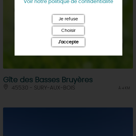
Voir notre politique de confidentialité
Je refuse
Choisir
J'accepte
Gîte des Basses Bruyères
45530 - SURY-AUX-BOIS
À 4 KM