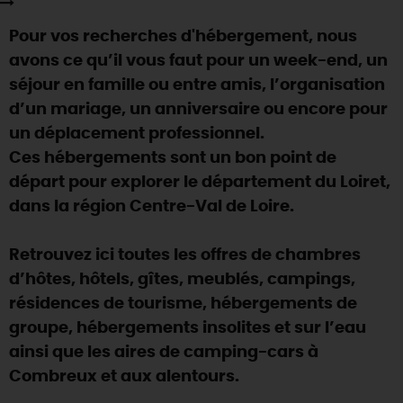
SE REPÉRER,
SE DÉPLACER
Visites
gourmandes
et
créatives
Des vacances auprès des animaux 🐎
Pour vos recherches d'hébergement, nous
Vins et
vignobles
TOUTES LES ACTIVITÉS
INFOS &
SERVICES
(re)Découvrir les coulisses de la Faïencerie de
avons ce qu’il vous faut pour un week-end, un
Chic,
une aire de pique-nique
Gien !
séjour en famille ou entre amis, l’organisation
Par ici les
guinguettes
RÉSERVER
MAINTENANT
Expérimenter
les parcours Baludik
🕵️
d’un mariage, un anniversaire ou encore pour
Que rapporter du Loiret ?
un déplacement professionnel.
La Route des
Métiers d'Art
Une saison de festivals 🎉
Ces hébergements sont un bon point de
TOUT L'ART DE VIVRE
départ pour explorer le département du Loiret,
Rendez-vous de la nature en 2026
dans la région Centre-Val de Loire.
Des sorties en famille dans le Loiret !
Programme des animations "Loiret au fil de l'eau"
Retrouvez ici toutes les offres de chambres
2026
d’hôtes, hôtels, gîtes, meublés, campings,
Où sortir ?
résidences de tourisme, hébergements de
groupe, hébergements insolites et sur l’eau
ainsi que les aires de camping-cars à
AUJOURD'HUI
Combreux et aux alentours.