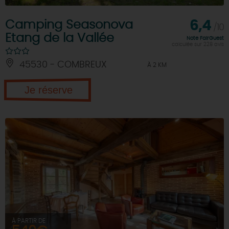
Camping Seasonova
6,4
/10
Etang de la Vallée
Note FairGuest
calculée sur 228 avis
45530 - COMBREUX
À 2 KM
Je réserve
À PARTIR DE