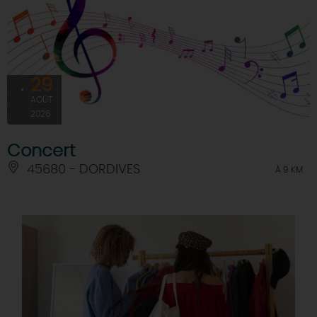
29
AOÛT
2026
Concert
45680 - DORDIVES
À 9 KM