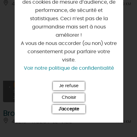
des cookies de mesure d’audience, de
45680 - DORDIVES
À 9 KM
performance, de sécurité et
statistiques. Ceci n’est pas de la
gourmandise mais sert à nous
améliorer !
A vous de nous accorder (ou non) votre
consentement pour parfaire votre
visite.
Voir notre politique de confidentialité
05
Je refuse
SEPT
Choisir
2026
J'accepte
Brocante
45210 - ROZOY-LE-VIEIL
À 4.5 KM