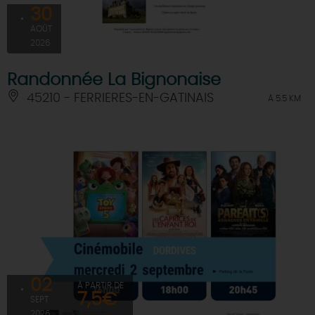
30
AOÛT
2026
Randonnée La Bignonaise
45210 - FERRIERES-EN-GATINAIS
À 5.5 KM
02
À PARTIR DE
7,5€
SEPT
2026