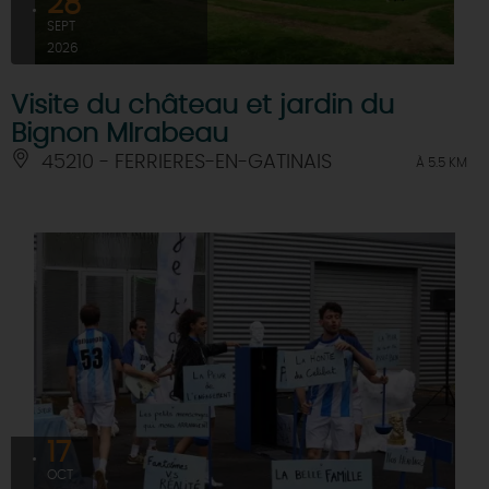
28
SEPT
2026
Visite du château et jardin du
Bignon MIrabeau
45210 - FERRIERES-EN-GATINAIS
À 5.5 KM
17
OCT