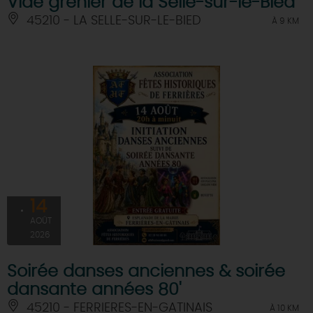
Vide grenier de la Selle-sur-le-Bied
45210 - LA SELLE-SUR-LE-BIED
À 9 KM
14
AOÛT
2026
Soirée danses anciennes & soirée
dansante années 80'
45210 - FERRIERES-EN-GATINAIS
À 10 KM