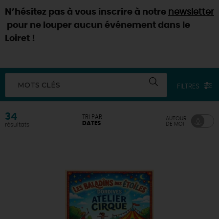
N’hésitez pas à vous inscrire à notre
newsletter
DEMAIN
pour ne louper aucun événement dans le
Loiret !
CE WEEK-END
MOTS CLÉS
FILTRES
CETTE SEMAINE
34
TRI PAR
AUTOUR
DATES
DE MOI
résultats
TOUT L'AGENDA