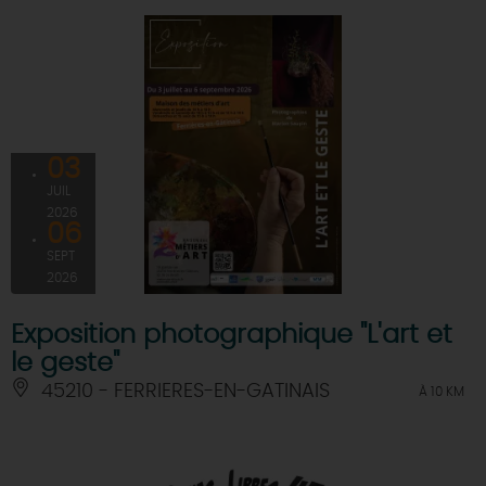
03
JUIL
2026
06
SEPT
2026
Exposition photographique "L'art et
le geste"
45210 - FERRIERES-EN-GATINAIS
À 10 KM