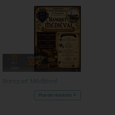
31
À PARTIR DE
35€
OCT
2026
Banquet Médiéval
45210 - FERRIERES-EN-GATINAIS
À 10 KM
Plus de résultats