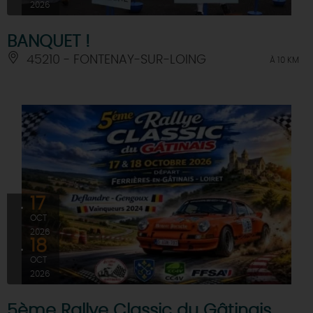
2026
BANQUET !
45210 - FONTENAY-SUR-LOING
À 10 KM
17
OCT
2026
18
OCT
2026
5ème Rallye Classic du Gâtinais