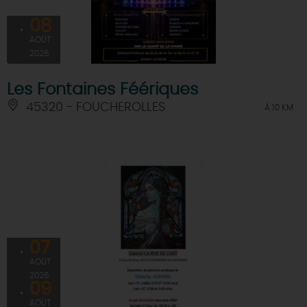
08
AOÛT
2026
Les Fontaines Féériques
45320 - FOUCHEROLLES
À 10 KM
07
AOÛT
2026
09
AOÛT