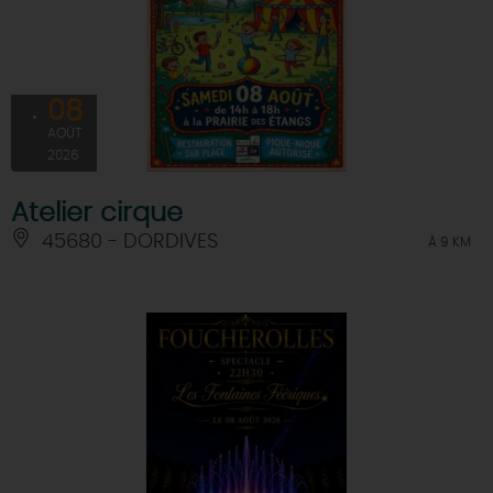
08
AOÛT
2026
Atelier cirque
45680 - DORDIVES
À 9 KM