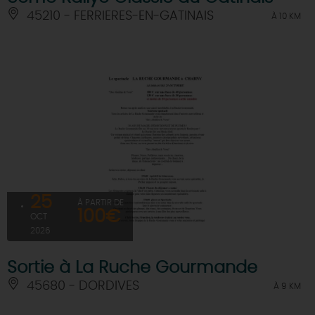
45210 - FERRIERES-EN-GATINAIS
À 10 KM
25
À PARTIR DE
100€
OCT
2026
Sortie à La Ruche Gourmande
45680 - DORDIVES
À 9 KM