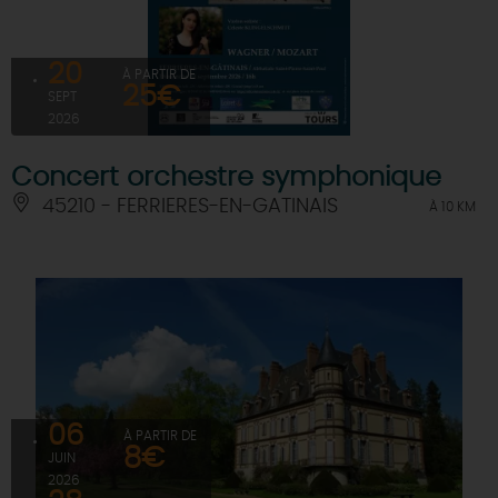
20
À PARTIR DE
25€
SEPT
2026
Concert orchestre symphonique
45210 - FERRIERES-EN-GATINAIS
À 10 KM
06
À PARTIR DE
8€
JUIN
2026