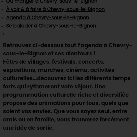
Où manger
à Chevry-sous-le-Bignon
SE REPÉRER,
SE DÉPLACER
Visites
gourmandes
et
créatives
Des vacances auprès des animaux 🐎
À voir & à faire
à Chevry-sous-le-Bignon
Vins et
vignobles
TOUTES LES ACTIVITÉS
INFOS &
SERVICES
Agenda
à Chevry-sous-le-Bignon
(re)Découvrir les coulisses de la Faïencerie de
Chic,
une aire de pique-nique
Gien !
Se balader
à Chevry-sous-le-Bignon
Par ici les
guinguettes
RÉSERVER
MAINTENANT
Expérimenter
les parcours Baludik
🕵️
Que rapporter du Loiret ?
Retrouvez ci-dessous tout l’agenda à Chevry-
La Route des
Métiers d'Art
Une saison de festivals 🎉
sous-le-Bignon et ses alentours !
TOUT L'ART DE VIVRE
Fêtes de villages, festivals, concerts,
Rendez-vous de la nature en 2026
expositions, marchés, cinéma, activités
Des sorties en famille dans le Loiret !
culturelles…découvrez ici les différents temps
Programme des animations "Loiret au fil de l'eau"
forts qui rythmeront vote séjour. Une
2026
programmation culturelle riche et diversifiée
Où sortir ?
propose des animations pour tous, quels que
soient vos envies. Que vous soyez seul, entre
amis ou en famille, vous trouverez forcément
AUJOURD'HUI
une idée de sortie.