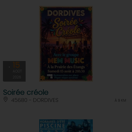
15
AOÛT
2026
Soirée créole
45680 - DORDIVES
À 9 KM