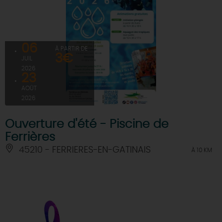
06
À PARTIR DE
3€
JUIL
2026
23
AOÛT
2026
Ouverture d'été - Piscine de
Ferrières
45210 - FERRIERES-EN-GATINAIS
À 10 KM