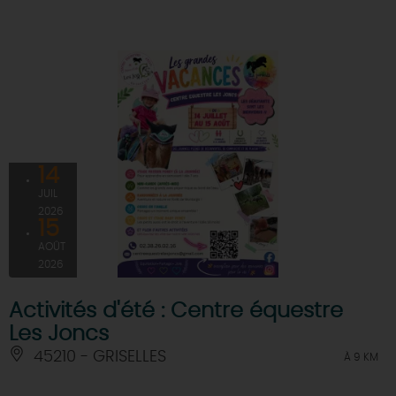
14
JUIL
2026
15
AOÛT
2026
Activités d'été : Centre équestre
Les Joncs
45210 - GRISELLES
À 9 KM