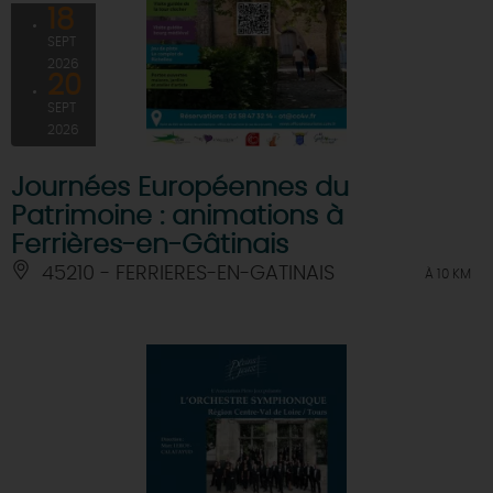
18
SEPT
2026
20
SEPT
2026
Journées Européennes du
Patrimoine : animations à
Ferrières-en-Gâtinais
45210 - FERRIERES-EN-GATINAIS
À 10 KM