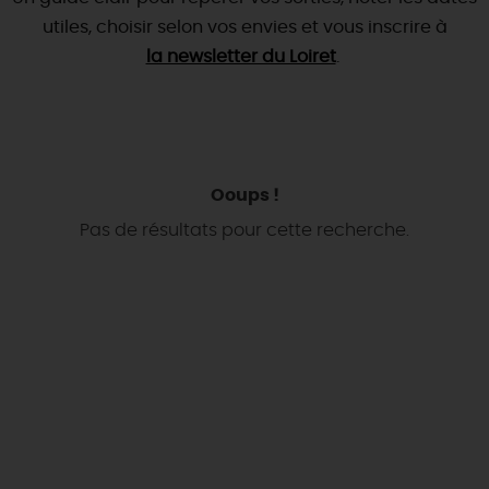
utiles, choisir selon vos envies et vous inscrire à
DEMAIN
la newsletter du Loiret
.
CE WEEK-END
Ooups !
CETTE SEMAINE
Pas de résultats pour cette recherche.
TOUT L'AGENDA