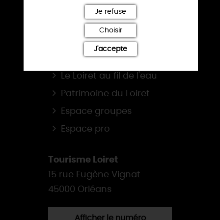
Je refuse
NOS SITES
Choisir
La route de la Rose
J'accepte
Loiret, balades & randos
Le Loiret au fil de l'eau
Patrimoine du Loiret
Espace groupes
Espace pro
Tourisme Loiret
15 rue Eugène Vignat
45000 Orléans
Afficher le numéro