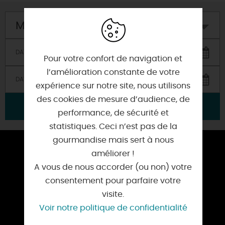
Mon hôtel
Pour votre confort de navigation et
l’amélioration constante de votre
expérience sur notre site, nous utilisons
des cookies de mesure d’audience, de
VALIDER
performance, de sécurité et
statistiques. Ceci n’est pas de la
gourmandise mais sert à nous
ESPACE PRESSE
améliorer !
A vous de nous accorder (ou non) votre
TOURISME D’AFFAIRES
consentement pour parfaire votre
NOS OFFICES DE TOURISME
visite.
Voir notre politique de confidentialité
BROCHURES