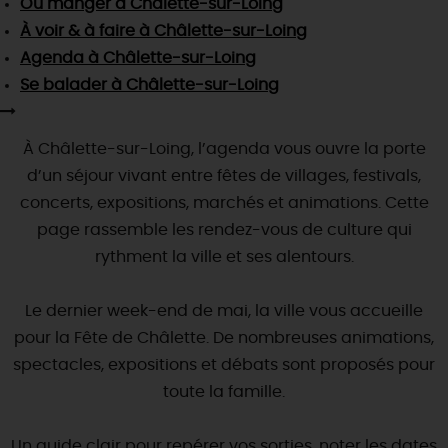
Où manger
à Châlette-sur-Loing
SE REPÉRER,
SE DÉPLACER
Visites
gourmandes
et
créatives
Des vacances auprès des animaux 🐎
À voir & à faire
à Châlette-sur-Loing
Vins et
vignobles
TOUTES LES ACTIVITÉS
INFOS &
SERVICES
Agenda
à Châlette-sur-Loing
(re)Découvrir les coulisses de la Faïencerie de
Chic,
une aire de pique-nique
Gien !
Se balader
à Châlette-sur-Loing
Par ici les
guinguettes
RÉSERVER
MAINTENANT
Expérimenter
les parcours Baludik
🕵️
Que rapporter du Loiret ?
La Route des
À Châlette-sur-Loing, l’agenda vous ouvre la porte
Métiers d'Art
Une saison de festivals 🎉
d’un séjour vivant entre fêtes de villages, festivals,
TOUT L'ART DE VIVRE
Rendez-vous de la nature en 2026
concerts, expositions, marchés et animations. Cette
page rassemble les rendez-vous de culture qui
Des sorties en famille dans le Loiret !
rythment la ville et ses alentours.
Programme des animations "Loiret au fil de l'eau"
2026
Le dernier week-end de mai, la ville vous accueille
Où sortir ?
pour la Fête de Châlette. De nombreuses animations,
spectacles, expositions et débats sont proposés pour
toute la famille.
AUJOURD'HUI
Un guide clair pour repérer vos sorties, noter les dates