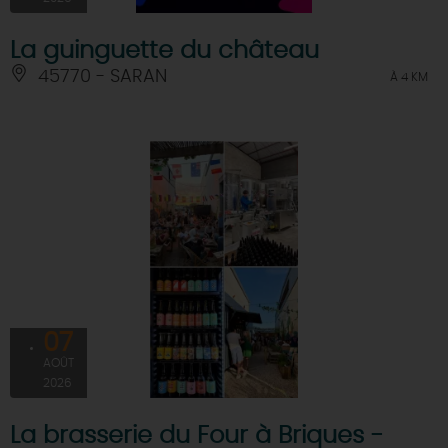
La guinguette du château
45770 - SARAN
À 4 KM
07
AOÛT
2026
La brasserie du Four à Briques -