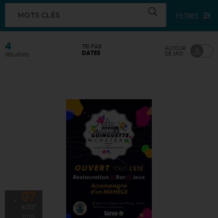
MOTS CLÉS
FILTRES
DEMAIN
4
TRI PAR
AUTOUR
CE WEEK-END
DATES
DE MOI
résultats
CETTE SEMAINE
TOUT L'AGENDA
07
AOÛT
2026