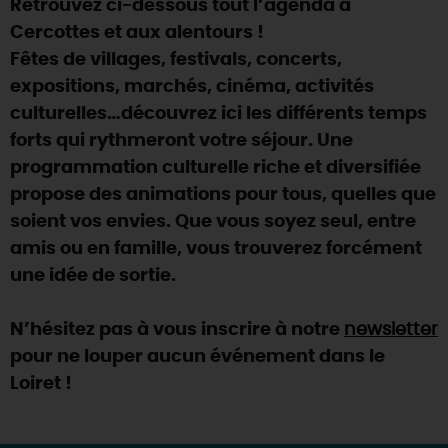
Retrouvez ci-dessous tout l’agenda à
SE REPÉRER,
SE DÉPLACER
Visites
gourmandes
et
créatives
Des vacances auprès des animaux 🐎
Cercottes et aux alentours !
Vins et
vignobles
TOUTES LES ACTIVITÉS
INFOS &
SERVICES
Fêtes de villages, festivals, concerts,
(re)Découvrir les coulisses de la Faïencerie de
Chic,
une aire de pique-nique
Gien !
expositions, marchés, cinéma, activités
Par ici les
guinguettes
RÉSERVER
MAINTENANT
culturelles…découvrez ici les différents temps
Expérimenter
les parcours Baludik
🕵️
Que rapporter du Loiret ?
forts qui rythmeront votre séjour. Une
La Route des
Métiers d'Art
Une saison de festivals 🎉
programmation culturelle riche et diversifiée
propose des animations pour tous, quelles que
TOUT L'ART DE VIVRE
Rendez-vous de la nature en 2026
soient vos envies. Que vous soyez seul, entre
Des sorties en famille dans le Loiret !
amis ou en famille, vous trouverez forcément
une idée de sortie.
Programme des animations "Loiret au fil de l'eau"
2026
N’hésitez pas à vous inscrire à notre
newsletter
Où sortir ?
pour ne louper aucun événement dans le
Loiret !
AUJOURD'HUI