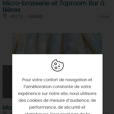
Micro-brasserie et Taproom Bar à
Bières
45770 - SARAN
À 5 KM
01
JANV
2026
Pour votre confort de navigation et
31
l’amélioration constante de votre
DÉC
expérience sur notre site, nous utilisons
2026
des cookies de mesure d’audience, de
Marché de Chevilly - Vendredi
performance, de sécurité et