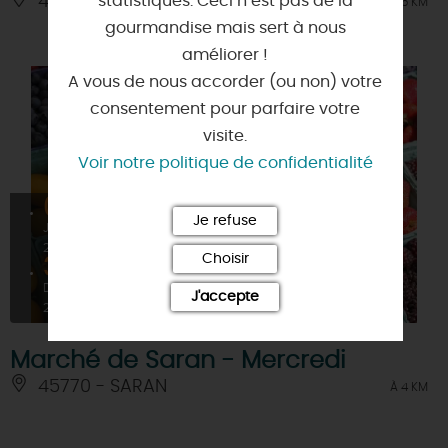
statistiques. Ceci n’est pas de la
45520 - CHEVILLY
À 4.5 KM
gourmandise mais sert à nous
améliorer !
A vous de nous accorder (ou non) votre
consentement pour parfaire votre
visite.
Voir notre politique de confidentialité
01
Je refuse
JANV
2026
Choisir
31
DÉC
J'accepte
2026
Marché de Saran - Mercredi
45770 - SARAN
À 4 KM