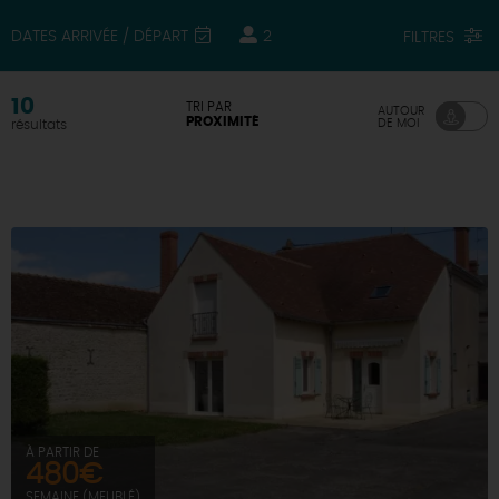
DATES ARRIVÉE / DÉPART
2
FILTRES
DEMAIN
10
TRI PAR
AUTOUR
CE WEEK-END
PROXIMITÉ
DE MOI
résultats
CETTE SEMAINE
TOUT L'AGENDA
À PARTIR DE
480€
SEMAINE (MEUBLÉ)