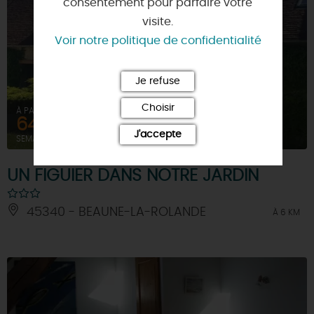
consentement pour parfaire votre
visite.
Voir notre politique de confidentialité
Je refuse
Choisir
À PARTIR DE
643,1€
J'accepte
SEMAINE (MEUBLÉ)
UN FIGUIER DANS NOTRE JARDIN
45340 - BEAUNE-LA-ROLANDE
À 6 KM