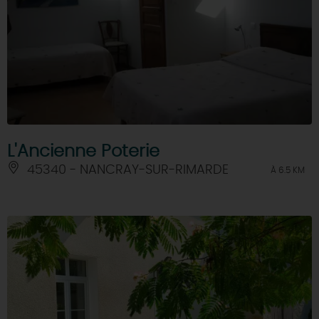
L'Ancienne Poterie
45340 - NANCRAY-SUR-RIMARDE
À 6.5 KM