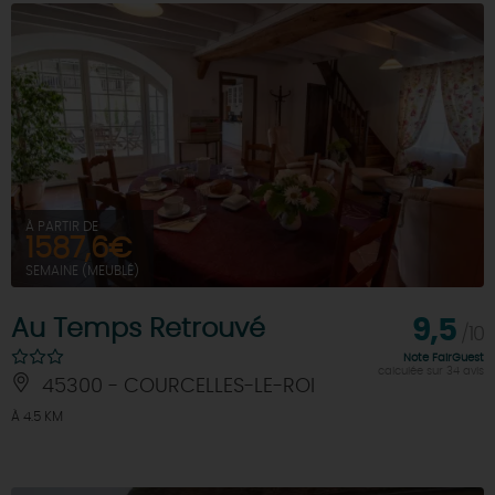
À PARTIR DE
1587,6€
SEMAINE (MEUBLÉ)
Au Temps Retrouvé
9,5
/10
Note FairGuest
calculée sur 34 avis
45300 - COURCELLES-LE-ROI
À 4.5 KM