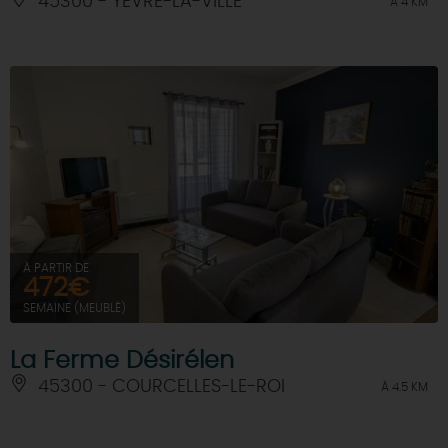
45300 - YEVRE-LA-VILLE
À 4 KM
À PARTIR DE
472€
SEMAINE (MEUBLÉ)
La Ferme Désirélen
45300 - COURCELLES-LE-ROI
À 4.5 KM