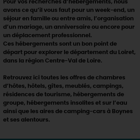
Pour vos recherches d’hébergements, nous
SE REPÉRER,
SE DÉPLACER
Visites
gourmandes
et
créatives
Des vacances auprès des animaux 🐎
avons ce qu’il vous faut pour un week-end, un
Vins et
vignobles
TOUTES LES ACTIVITÉS
INFOS &
SERVICES
séjour en famille ou entre amis, l’organisation
(re)Découvrir les coulisses de la Faïencerie de
Chic,
une aire de pique-nique
Gien !
d’un mariage, un anniversaire ou encore pour
Par ici les
guinguettes
RÉSERVER
MAINTENANT
un déplacement professionnel.
Expérimenter
les parcours Baludik
🕵️
Que rapporter du Loiret ?
Ces hébergements sont un bon point de
La Route des
Métiers d'Art
Une saison de festivals 🎉
départ pour explorer le département du Loiret,
dans la région Centre-Val de Loire.
TOUT L'ART DE VIVRE
Rendez-vous de la nature en 2026
Des sorties en famille dans le Loiret !
Retrouvez ici toutes les offres de chambres
d’hôtes, hôtels, gîtes, meublés, campings,
Programme des animations "Loiret au fil de l'eau"
2026
résidences de tourisme, hébergements de
groupe, hébergements insolites et sur l’eau
Où sortir ?
ainsi que les aires de camping-cars à Boynes
et ses alentours.
AUJOURD'HUI