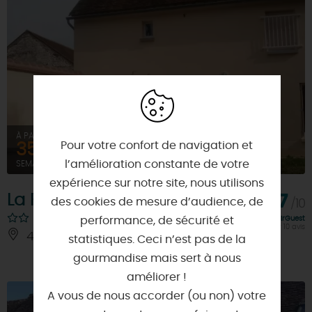
À PARTIR DE
Pour votre confort de navigation et
354€
l’amélioration constante de votre
SEMAINE (MEUBLÉ)
expérience sur notre site, nous utilisons
La Ferme Millet
7,7
des cookies de mesure d’audience, de
/10
performance, de sécurité et
Note FairGuest
calculée sur 10 avis
45340 - EGRY
À 6 KM
statistiques. Ceci n’est pas de la
gourmandise mais sert à nous
améliorer !
A vous de nous accorder (ou non) votre