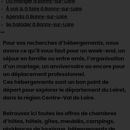
Où manger
à Bonny-sur-Loire
SE REPÉRER,
SE DÉPLACER
Visites
gourmandes
et
créatives
Des vacances auprès des animaux 🐎
À voir & à faire
à Bonny-sur-Loire
Vins et
vignobles
TOUTES LES ACTIVITÉS
INFOS &
SERVICES
Agenda
à Bonny-sur-Loire
(re)Découvrir les coulisses de la Faïencerie de
Chic,
une aire de pique-nique
Gien !
Se balader
à Bonny-sur-Loire
Par ici les
guinguettes
RÉSERVER
MAINTENANT
Expérimenter
les parcours Baludik
🕵️
Que rapporter du Loiret ?
Pour vos recherches d’hébergements, nous
La Route des
Métiers d'Art
Une saison de festivals 🎉
avons ce qu’il vous faut pour un week-end, un
TOUT L'ART DE VIVRE
séjour en famille ou entre amis, l’organisation
Rendez-vous de la nature en 2026
d’un mariage, un anniversaire ou encore pour
Des sorties en famille dans le Loiret !
un déplacement professionnel.
Programme des animations "Loiret au fil de l'eau"
Ces hébergements sont un bon point de
2026
départ pour explorer le département du Loiret,
Où sortir ?
dans la région Centre-Val de Loire.
Retrouvez ici toutes les offres de chambres
AUJOURD'HUI
d’hôtes, hôtels, gîtes, meublés, campings,
résidences de tourisme, hébergements de