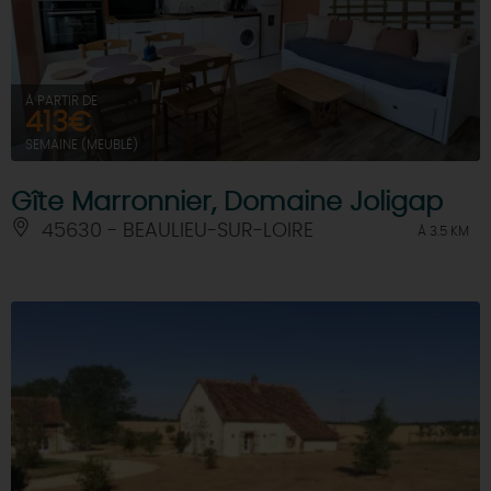
À PARTIR DE
413€
SEMAINE (MEUBLÉ)
Gîte Marronnier, Domaine Joligap
45630 - BEAULIEU-SUR-LOIRE
À 3.5 KM