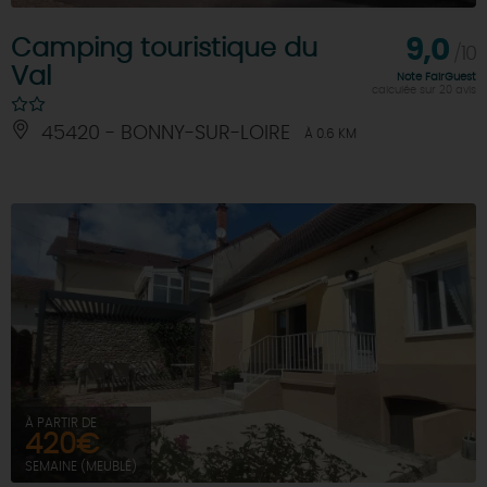
Camping touristique du
9,0
/10
Val
Note FairGuest
calculée sur 20 avis
45420 - BONNY-SUR-LOIRE
À 0.6 KM
À PARTIR DE
420€
SEMAINE (MEUBLÉ)