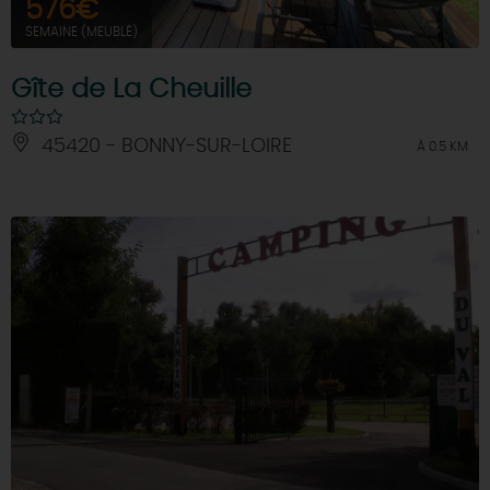
576€
SEMAINE (MEUBLÉ)
Gîte de La Cheuille
45420 - BONNY-SUR-LOIRE
À 0.5 KM