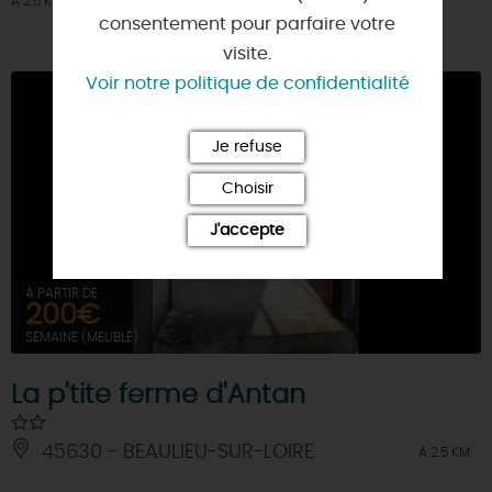
À 2.5 KM
consentement pour parfaire votre
visite.
Voir notre politique de confidentialité
Je refuse
Choisir
J'accepte
À PARTIR DE
200€
SEMAINE (MEUBLÉ)
La p'tite ferme d'Antan
45630 - BEAULIEU-SUR-LOIRE
À 2.5 KM