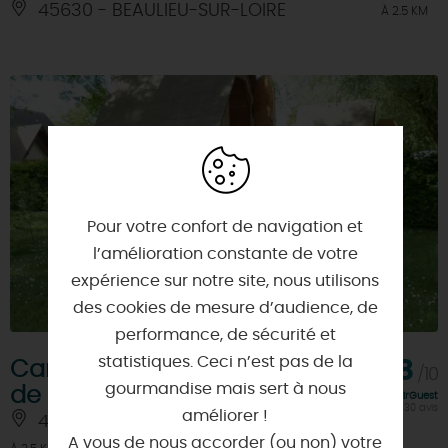
45630 - BEAULIEU-SUR-LOIRE
À 2.5 KM
Pour votre confort de navigation et
l’amélioration constante de votre
expérience sur notre site, nous utilisons
des cookies de mesure d’audience, de
performance, de sécurité et
statistiques. Ceci n’est pas de la
Camping de mon village
8,8
/10
gourmandise mais sert à nous
de Beaulieu-sur-Loire
Note FairGuest
calculée sur 130 avis
améliorer !
45630 - BEAULIEU-SUR-LOIRE
A vous de nous accorder (ou non) votre