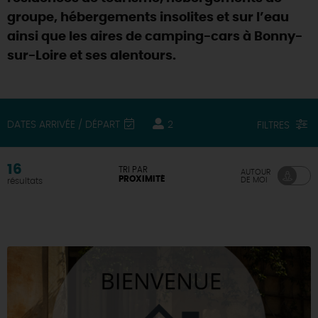
groupe, hébergements insolites et sur l’eau
DEMAIN
ainsi que les aires de camping-cars à Bonny-
sur-Loire et ses alentours.
CE WEEK-END
DATES ARRIVÉE / DÉPART
2
FILTRES
CETTE SEMAINE
16
TRI PAR
AUTOUR
PROXIMITÉ
DE MOI
résultats
TOUT L'AGENDA