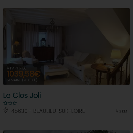
À PARTIR DE
1039,58€
SEMAINE (MEUBLÉ)
Le Clos Joli
45630 - BEAULIEU-SUR-LOIRE
À 3 KM