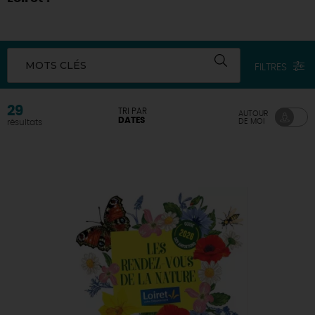
DEMAIN
MOTS CLÉS
FILTRES
CE WEEK-END
29
TRI PAR
AUTOUR
DATES
DE MOI
résultats
CETTE SEMAINE
TOUT L'AGENDA