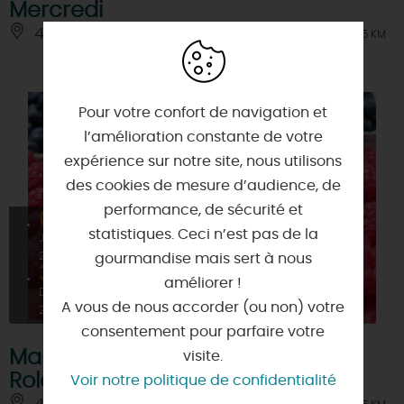
Mercredi
45270 - QUIERS-SUR-BEZONDE
À 6.5 KM
Pour votre confort de navigation et
l’amélioration constante de votre
expérience sur notre site, nous utilisons
des cookies de mesure d’audience, de
performance, de sécurité et
01
statistiques. Ceci n’est pas de la
JANV
2026
gourmandise mais sert à nous
31
améliorer !
DÉC
A vous de nous accorder (ou non) votre
2026
consentement pour parfaire votre
Marché de Beaune-la-
visite.
Rolande - Mercredi et Vendredi
Voir notre politique de confidentialité