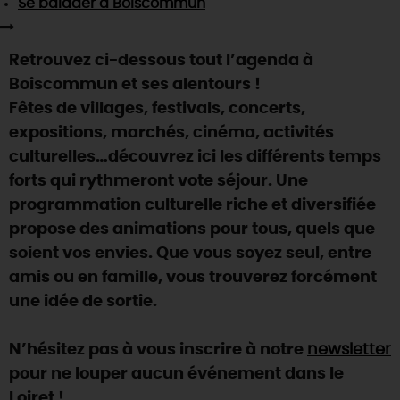
Se balader
à Boiscommun
SE REPÉRER,
SE DÉPLACER
Visites
gourmandes
et
créatives
Des vacances auprès des animaux 🐎
Vins et
vignobles
TOUTES LES ACTIVITÉS
INFOS &
SERVICES
(re)Découvrir les coulisses de la Faïencerie de
Retrouvez ci-dessous tout l’agenda à
Chic,
une aire de pique-nique
Gien !
Boiscommun et ses alentours !
Par ici les
guinguettes
RÉSERVER
MAINTENANT
Expérimenter
les parcours Baludik
🕵️
Fêtes de villages, festivals, concerts,
Que rapporter du Loiret ?
expositions, marchés, cinéma, activités
La Route des
Métiers d'Art
Une saison de festivals 🎉
culturelles…découvrez ici les différents temps
TOUT L'ART DE VIVRE
forts qui rythmeront vote séjour. Une
Rendez-vous de la nature en 2026
programmation culturelle riche et diversifiée
Des sorties en famille dans le Loiret !
propose des animations pour tous, quels que
Programme des animations "Loiret au fil de l'eau"
soient vos envies. Que vous soyez seul, entre
2026
amis ou en famille, vous trouverez forcément
Où sortir ?
une idée de sortie.
N’hésitez pas à vous inscrire à notre
newsletter
AUJOURD'HUI
pour ne louper aucun événement dans le
Loiret !