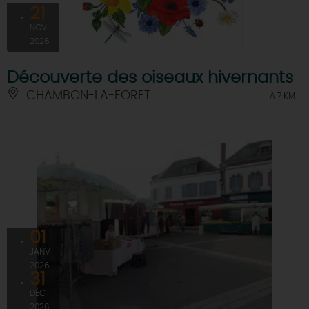
21
NOV
2026
Découverte des oiseaux hivernants
CHAMBON-LA-FORET
À 7 KM
01
JANV
2026
31
DÉC
2026