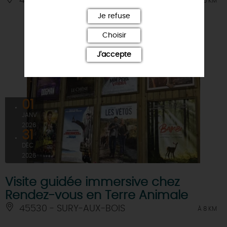
45340 - BEAUNE-LA-ROLANDE
À 5.5 KM
Je refuse
Choisir
J'accepte
01
JANV
2026
31
DÉC
2026
Visite guidée immersive chez
Rendez-vous en Terre Animale
45530 - SURY-AUX-BOIS
À 8 KM