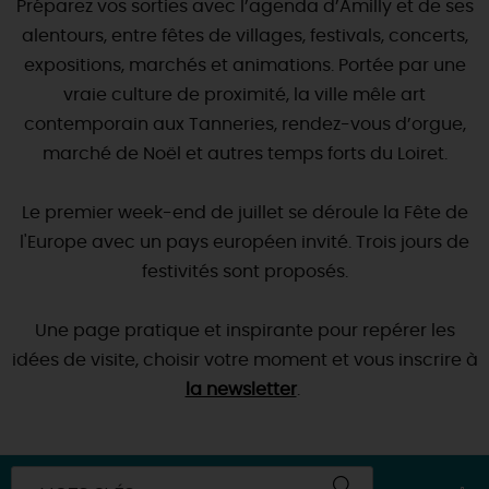
Préparez vos sorties avec l’agenda d’Amilly et de ses
SE REPÉRER,
SE DÉPLACER
Visites
gourmandes
et
créatives
Des vacances auprès des animaux 🐎
alentours, entre fêtes de villages, festivals, concerts,
Vins et
vignobles
TOUTES LES ACTIVITÉS
INFOS &
SERVICES
expositions, marchés et animations. Portée par une
(re)Découvrir les coulisses de la Faïencerie de
Chic,
une aire de pique-nique
Gien !
vraie culture de proximité, la ville mêle art
Par ici les
guinguettes
RÉSERVER
MAINTENANT
contemporain aux Tanneries, rendez-vous d’orgue,
Expérimenter
les parcours Baludik
🕵️
Que rapporter du Loiret ?
marché de Noël et autres temps forts du Loiret.
La Route des
Métiers d'Art
Une saison de festivals 🎉
TOUT L'ART DE VIVRE
Le premier week-end de juillet se déroule la Fête de
Rendez-vous de la nature en 2026
l'Europe avec un pays européen invité. Trois jours de
Des sorties en famille dans le Loiret !
festivités sont proposés.
Programme des animations "Loiret au fil de l'eau"
2026
Une page pratique et inspirante pour repérer les
idées de visite, choisir votre moment et vous inscrire à
Où sortir ?
la newsletter
.
AUJOURD'HUI