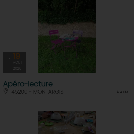
19
AOÛT
2026
Apéro-lecture
45200 - MONTARGIS
À 4 KM