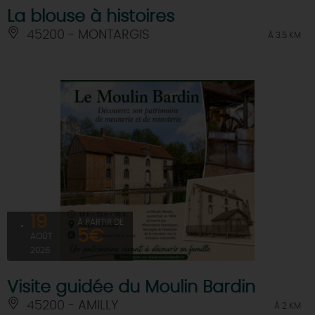
La blouse à histoires
45200 - MONTARGIS
À 3.5 KM
19
À PARTIR DE
5€
AOÛT
2026
Visite guidée du Moulin Bardin
45200 - AMILLY
À 2 KM