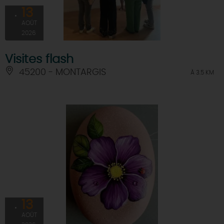
13
AOÛT
2026
Visites flash
45200 - MONTARGIS
À 3.5 KM
13
AOÛT