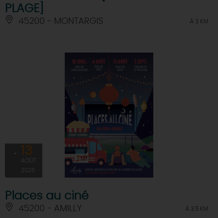
PLAGE]
45200 - MONTARGIS
À 3 KM
13
AOÛT
2026
Places au ciné
45200 - AMILLY
À 3.5 KM