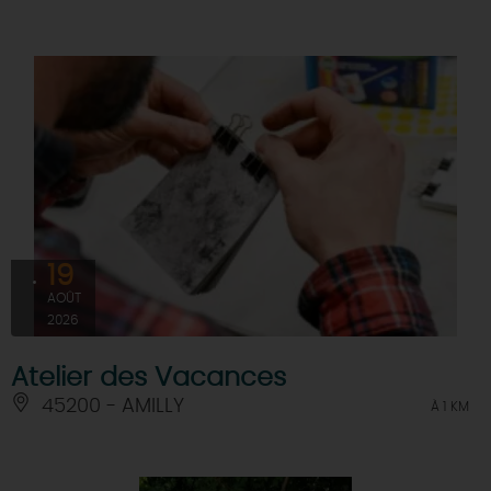
19
AOÛT
2026
Atelier des Vacances
45200 - AMILLY
À 1 KM