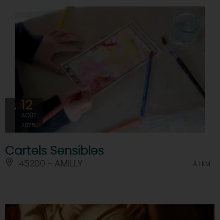
12
AOÛT
2026
Cartels Sensibles
45200 - AMILLY
À 1 KM