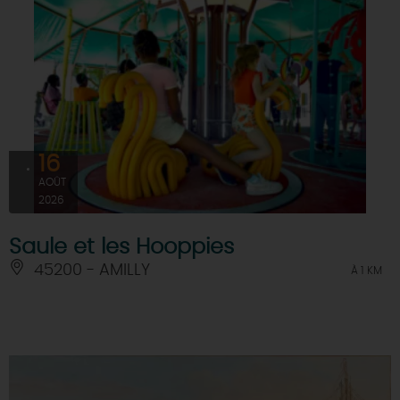
16
AOÛT
2026
Saule et les Hooppies
45200 - AMILLY
À 1 KM