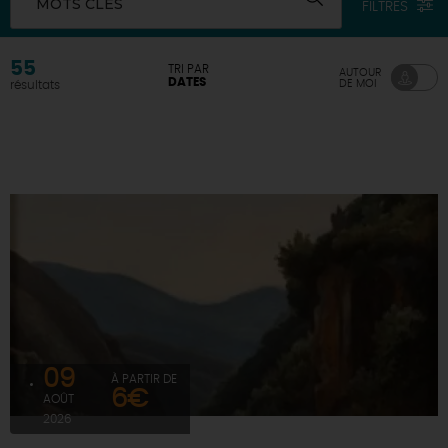
MOTS CLÉS
FILTRES
DEMAIN
55
TRI PAR
AUTOUR
DATES
DE MOI
résultats
CE WEEK-END
CETTE SEMAINE
TOUT L'AGENDA
09
À PARTIR DE
6€
AOÛT
2026