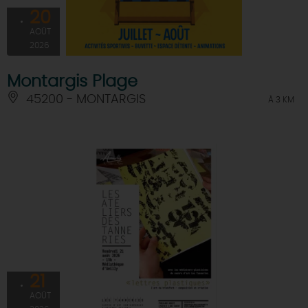
20
AOÛT
2026
Montargis Plage
45200 - MONTARGIS
À 3 KM
21
AOÛT