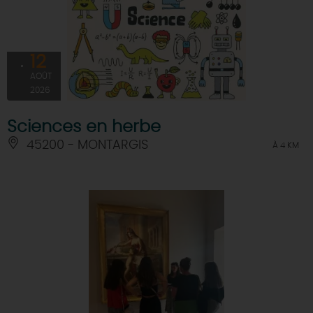
12
AOÛT
2026
Sciences en herbe
45200 - MONTARGIS
À 4 KM