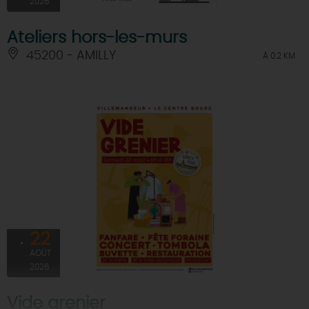
2026
Ateliers hors-les-murs
45200 - AMILLY
À 0.2 KM
22
AOÛT
2026
Vide grenier