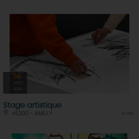
14
AOÛT
2026
Stage artistique
45200 - AMILLY
À 1 KM