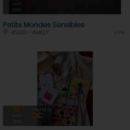
AOÛT
2026
Petits Mondes Sensibles
45200 - AMILLY
À 1 KM
19
À PARTIR DE
2€
AOÛT
2026