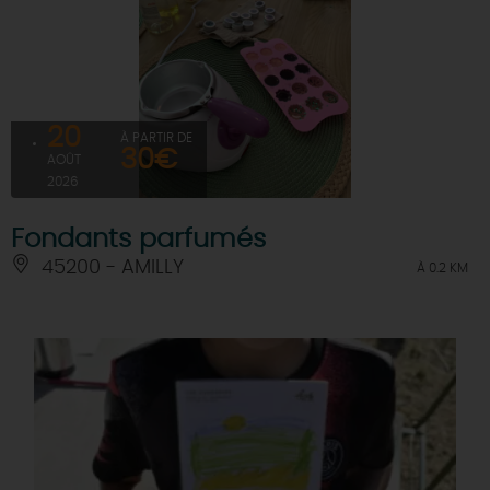
20
À PARTIR DE
30€
AOÛT
2026
Fondants parfumés
45200 - AMILLY
À 0.2 KM