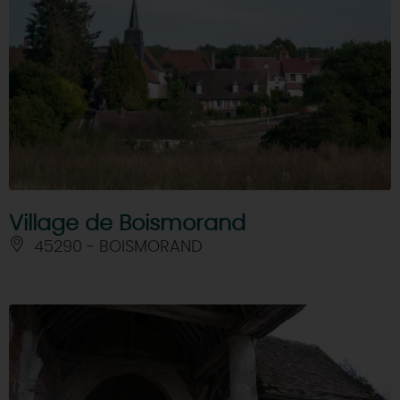
Village de Boismorand
45290 - BOISMORAND