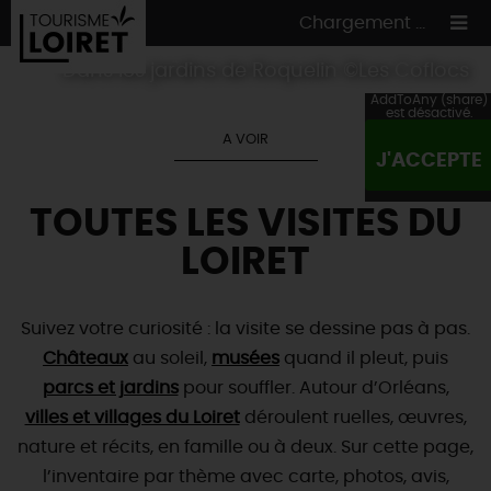
Chargement ...
Dans les jardins de Roquelin ©Les Coflocs
AddToAny (share)
est désactivé.
A VOIR
J'ACCEPTE
ON A TESTÉ
POUR VOUS
TOUTES LES VISITES DU
HÉBERGEMENTS
VOS
ENVIES
LOIRET
CULTURE
HÉBERGEMENTS
LES INCONTOURNABLES
MADE IN LOIRET
INSOLITES
EN MODE
CIRCUITS
& BALADES
NATURE
Suivez votre curiosité : la visite se dessine pas à pas.
RÉSERVER
MAINTENANT
Où manger
Châteaux
au soleil,
musées
quand il pleut, puis
TOUS À
L'EAU !
VILLES & VILLAGES
Maîtres
parcs et jardins
restaurateurs
pour souffler. Autour d’Orléans,
A NE PAS
RATER
EN MODE
NATURE
& AVENTURE
Nos
villes et villages du Loiret
marchés
déroulent ruelles, œuvres,
Téléchargez le Guide de l'été 2026 🤽🌞
TOUTES LES VISITES
nature et récits, en famille ou à deux. Sur cette page,
Artistes et Artisans d'Art
TOURISME &
HANDICAP
...ET
AUSSI
Avis de fraicheur ici pour éviter la chaleur 🥵
Nos
l’inventaire par thème avec carte, photos, avis,
spécialités du terroir
et
producteurs