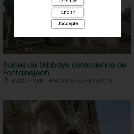
Je refuse
Choisir
J'accepte
Ruines de l'Abbaye cistercienne de
Fontainejean
45230 - SAINT-MAURICE-SUR-AVEYRON