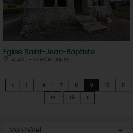
Eglise Saint-Jean-Baptiste
45490 - PREFONTAINES
...
...
..
‹
1
4
7
8
9
10
11
...
›
14
19
Mon hôtel