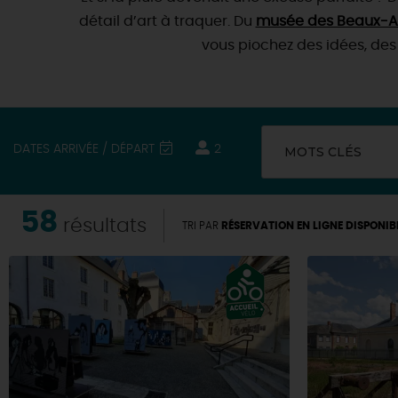
détail d’art à traquer. Du
musée des Beaux-A
vous piochez des idées, des 
DATES ARRIVÉE / DÉPART
2
MOTS CLÉS
58
résultats
TRI PAR
RÉSERVATION EN LIGNE DISPONIB