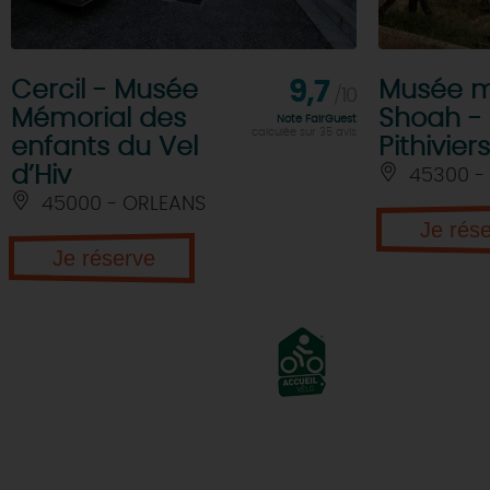
Cercil - Musée
9,7
Musée m
/10
Mémorial des
Shoah -
Note FairGuest
calculée sur 35 avis
enfants du Vel
Pithiviers
d’Hiv
45300 - 
45000 - ORLEANS
Je rés
Je réserve