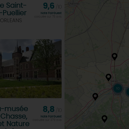
le Saint-
9,6
/10
-Puellier
Note FairGuest
calculée sur 75 avis
 ORLEANS
10
u-musée
8,8
/10
 Chasse,
Note FairGuest
calculée sur 379 avis
et Nature