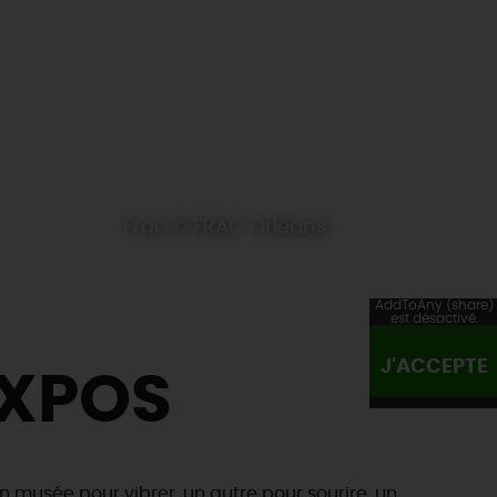
Frac © FRAC Orléans
AddToAny (share)
est désactivé.
J'ACCEPTE
EXPOS
 un musée pour vibrer, un autre pour sourire, un