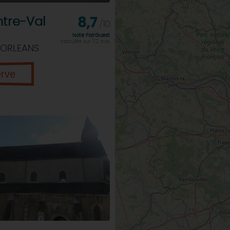
tre-Val
8,7
/10
Note FairGuest
calculée sur 112 avis
 ORLEANS
erve