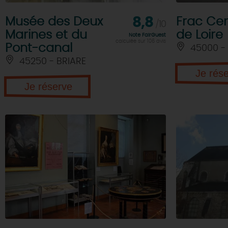
Musée des Deux
8,8
Frac Cen
/10
Marines et du
de Loire
Note FairGuest
calculée sur 106 avis
Pont-canal
45000 -
45250 - BRIARE
Je rés
Je réserve