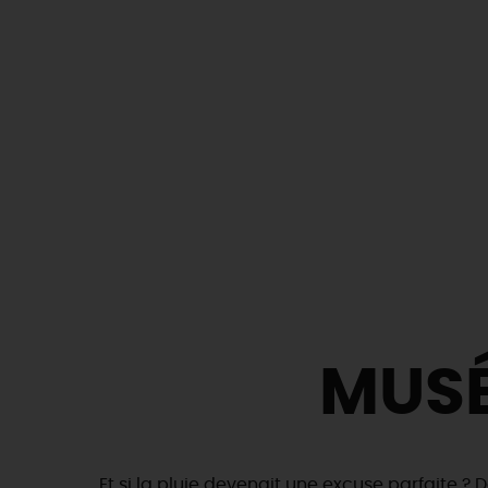
MUSÉ
Et si la pluie devenait une excuse parfaite ? D