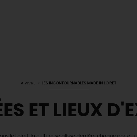
A VIVRE
LES INCONTOURNABLES MADE IN LOIRET
ES ET LIEUX D'
ans le Loiret, la culture se glisse derrière chaque porte :