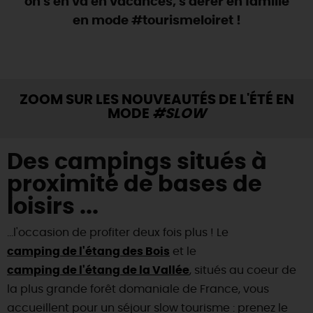
on s'en va en vacances, s'aérer en famille
SE REPÉRER,
SE DÉPLACER
Visites
gourmandes
et
créatives
Des vacances auprès des animaux 🐎
en mode #tourismeloiret !
Vins et
vignobles
TOUTES LES ACTIVITÉS
INFOS &
SERVICES
(re)Découvrir les coulisses de la Faïencerie de
Chic,
une aire de pique-nique
Gien !
Par ici les
guinguettes
RÉSERVER
MAINTENANT
Expérimenter
les parcours Baludik
🕵️
Que rapporter du Loiret ?
ZOOM SUR LES NOUVEAUTÉS DE L'ÉTÉ EN
La Route des
Métiers d'Art
MODE
#SLOW
Une saison de festivals 🎉
TOUT L'ART DE VIVRE
Rendez-vous de la nature en 2026
Des campings situés à
Des sorties en famille dans le Loiret !
proximité de bases de
Programme des animations "Loiret au fil de l'eau"
loisirs ...
2026
...l'occasion de profiter deux fois plus ! Le
Où sortir ?
camping de l'étang des Bois
et le
camping de l'étang de la Vallée
, situés au coeur de
AUJOURD'HUI
la plus grande forêt domaniale de France, vous
accueillent pour un séjour slow tourisme : prenez le