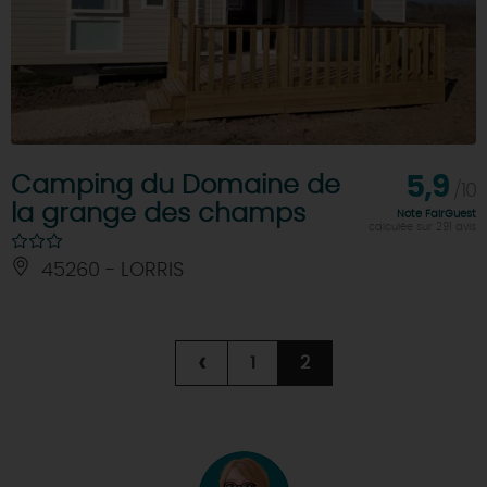
Camping du Domaine de
5,9
/10
la grange des champs
Note FairGuest
calculée sur 291 avis
45260 - LORRIS
‹
1
2