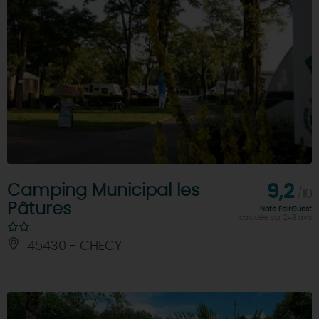
Camping Municipal les
9,2
/10
Pâtures
Note FairGuest
calculée sur 243 avis
45430 - CHECY