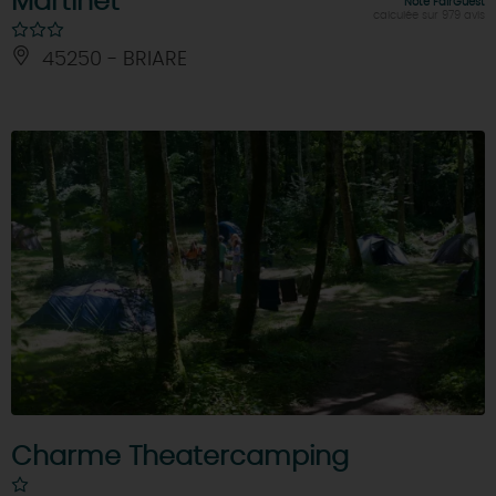
Martinet
Note FairGuest
calculée sur 979 avis
45250 - BRIARE
Charme Theatercamping