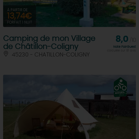
À PARTIR DE
13,74€
FORFAIT 1 NUIT
Camping de mon Village
8,0
/10
de Châtillon-Coligny
Note FairGuest
calculée sur 81 avis
45230 - CHATILLON-COLIGNY