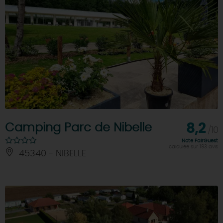
Camping Parc de Nibelle
8,2
/10
Note FairGuest
calculée sur 193 avis
45340 - NIBELLE