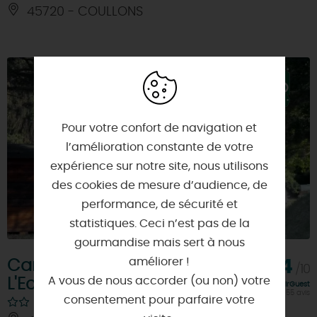
45720 - COULLONS
Pour votre confort de navigation et
l’amélioration constante de votre
expérience sur notre site, nous utilisons
des cookies de mesure d’audience, de
performance, de sécurité et
statistiques. Ceci n’est pas de la
gourmandise mais sert à nous
améliorer !
Camping municipal
9,4
/10
A vous de nous accorder (ou non) votre
L'Ecluse des Combles
Note FairGuest
calculée sur 155 avis
consentement pour parfaire votre