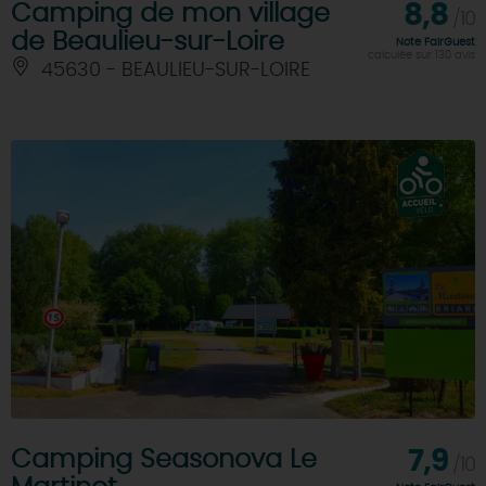
Camping de mon village
8,8
/10
de Beaulieu-sur-Loire
Note FairGuest
calculée sur 130 avis
45630 - BEAULIEU-SUR-LOIRE
Camping Seasonova Le
7,9
/10