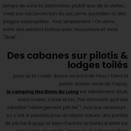
temps de vivre la destination plutôt que de la visiter,
DEMAIN
vivez vos vacances loin du vacarme quotidien et des
plages surpeuplées... tout simplement ! On aime :
sortir des sentiers battus avec Seasonova et vivre
CE WEEK-END
"Slow".
Des cabanes sur pilotis &
CETTE SEMAINE
lodges toilés
... pour se la couler douce au bord de l'eau ! Dans la
TOUT L'AGENDA
petite station verte de Cepoy,
le camping des Rives du Loing
est idéalement situé,
entre rivière, canal et lac. Pas étonnant qu'il soit
labellisé "Hébergement pêche" ! Avis aux amateurs :
ici, c'est le paradis pour un séjour nature, des parties
de pêche à gogo et bien d'autres activités à vivre sur