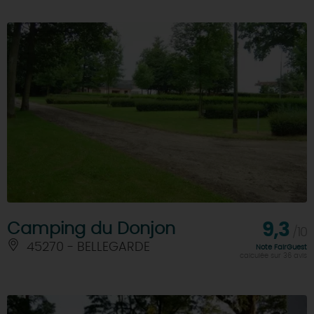
Camping du Donjon
9,3
/10
45270 - BELLEGARDE
Note FairGuest
calculée sur 36 avis