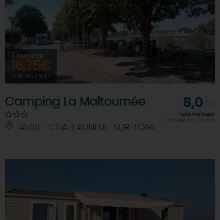
À PARTIR DE
16,75€
FORFAIT 1 NUIT
Camping La Maltournée
8,0
/10
Note FairGuest
calculée sur 474 avis
45110 - CHATEAUNEUF-SUR-LOIRE