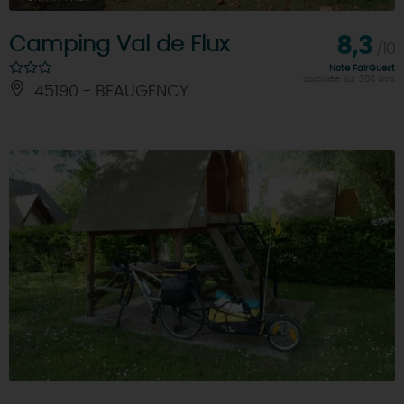
Camping Val de Flux
8,3
/10
Note FairGuest
calculée sur 306 avis
45190 - BEAUGENCY