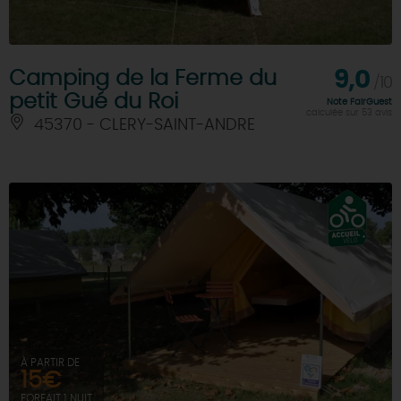
Camping de la Ferme du
9,0
/10
petit Gué du Roi
Note FairGuest
calculée sur 53 avis
45370 - CLERY-SAINT-ANDRE
À PARTIR DE
15€
FORFAIT 1 NUIT