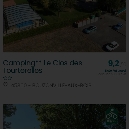
Camping** Le Clos des
9,2
/10
Tourterelles
Note FairGuest
calculée sur 63 avis
45300 - BOUZONVILLE-AUX-BOIS