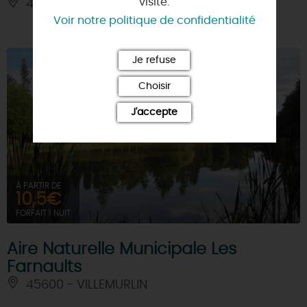
visite.
45360 - CHATILLON-SUR-LOIRE
Voir notre politique de confidentialité
Je refuse
Choisir
J'accepte
À PARTIR DE
10,5€
FORFAIT 1 NUIT
Aire Naturelle Municipale Les
Farnaults
45600 - VILLEMURLIN