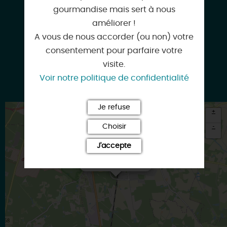
gourmandise mais sert à nous
améliorer !
lesboguesnaturistes.fr
A vous de nous accorder (ou non) votre
consentement pour parfaire votre
visite.
Voir notre politique de confidentialité
Google
Je refuse
+
Choisir
-
J'accepte
×
Itinéraire vers
SAINT-CYR-EN-VAL