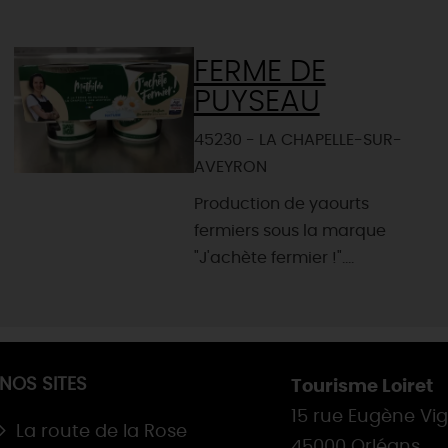
FERME DE
PUYSEAU
45230 - LA CHAPELLE-SUR-
AVEYRON
Production de yaourts
fermiers sous la marque
"J'achète fermier !"....
NOS SITES
Tourisme Loiret
15 rue Eugène Vi
La route de la Rose
45000 Orléans