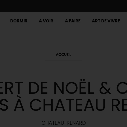
DORMIR
A VOIR
A FAIRE
ART DE VIVRE
ACCUEIL
RT DE NOËL & 
RS À CHATEAU R
CHATEAU-RENARD