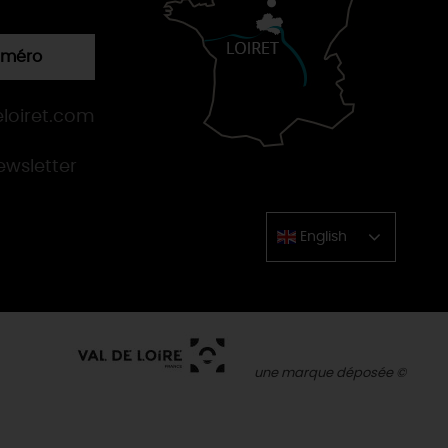
numéro
loiret.com
newsletter
English
Chinese
une marque déposée ©