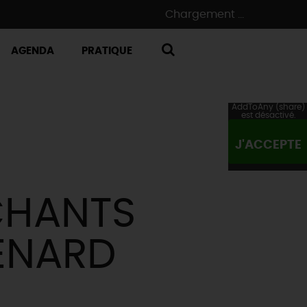
Chargement ...
AGENDA
PRATIQUE
RECHERCHE
AddToAny (share)
est désactivé.
J'ACCEPTE
CHANTS
ENARD