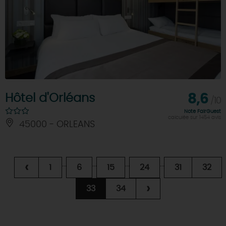
Hôtel d'Orléans
8,6
/10
Note FairGuest
calculée sur 1454 avis
45000 - ORLEANS
...
...
...
...
‹
1
6
15
24
31
32
›
33
34