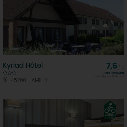
Kyriad Hôtel
7,6
/10
Note FairGuest
calculée sur 1325 avis
45200 - AMILLY