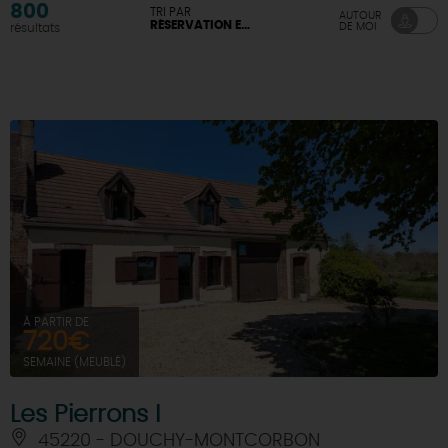
800
TRI PAR
AUTOUR
RÉSERVATION EN LIGNE DISPONIBLE
DE MOI
résultats
DEMAIN
CE WEEK-END
CETTE SEMAINE
TOUT L'AGENDA
À PARTIR DE
720€
SEMAINE (MEUBLÉ)
Les Pierrons I
45220 - DOUCHY-MONTCORBON