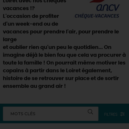
Loiret avec nos chèques
SE REPÉRER,
SE DÉPLACER
Visites
gourmandes
et
créatives
Des vacances auprès des animaux 🐎
vacances !?
Vins et
vignobles
TOUTES LES ACTIVITÉS
L'occasion de profiter
INFOS &
SERVICES
(re)Découvrir les coulisses de la Faïencerie de
Chic,
une aire de pique-nique
Gien !
d'un week-end ou de
Par ici les
guinguettes
RÉSERVER
MAINTENANT
vacances pour prendre l'air, pour prendre le
Expérimenter
les parcours Baludik
🕵️
Que rapporter du Loiret ?
large
La Route des
Métiers d'Art
Une saison de festivals 🎉
et oublier rien qu'un peu le quotidien... On
imagine déjà le bien fou que cela va procurer à
TOUT L'ART DE VIVRE
Rendez-vous de la nature en 2026
toute la famille ! On pourrait même motiver les
Des sorties en famille dans le Loiret !
copains à partir dans le Loiret également,
histoire de se retrouver sur place et de sortir
Programme des animations "Loiret au fil de l'eau"
2026
ensemble au grand air !
Où sortir ?
MOTS CLÉS
FILTRES
AUJOURD'HUI