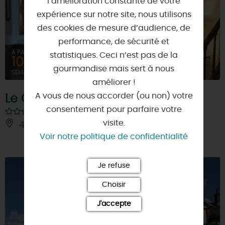
l’amélioration constante de votre
expérience sur notre site, nous utilisons
des cookies de mesure d’audience, de
performance, de sécurité et
À PARTIR DE
statistiques. Ceci n’est pas de la
1039,58€
gourmandise mais sert à nous
SEMAINE (MEUBLÉ)
améliorer !
A vous de nous accorder (ou non) votre
Le Clos Joli
consentement pour parfaire votre
visite.
45630 - BEAULIEU-SUR-LOIRE
Voir notre politique de confidentialité
Je refuse
Choisir
J'accepte