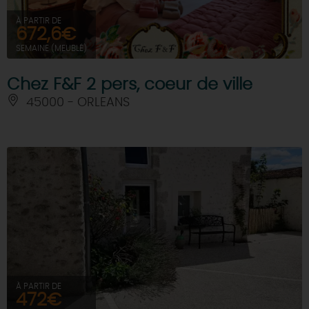
À PARTIR DE
672,6€
SEMAINE (MEUBLÉ)
Chez F&F 2 pers, coeur de ville
45000 - ORLEANS
À PARTIR DE
472€