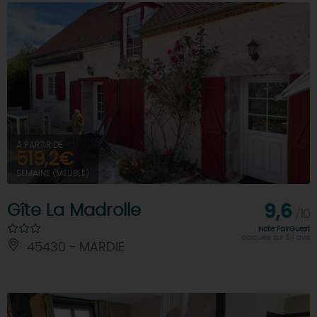
À PARTIR DE
519,2€
SEMAINE (MEUBLÉ)
Gîte La Madrolle
9,6
/10
Note FairGuest
calculée sur 54 avis
45430 - MARDIE