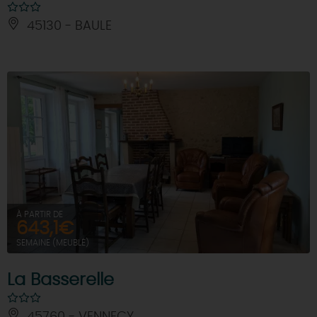
45130 - BAULE
À PARTIR DE
643,1€
SEMAINE (MEUBLÉ)
La Basserelle
45760 - VENNECY