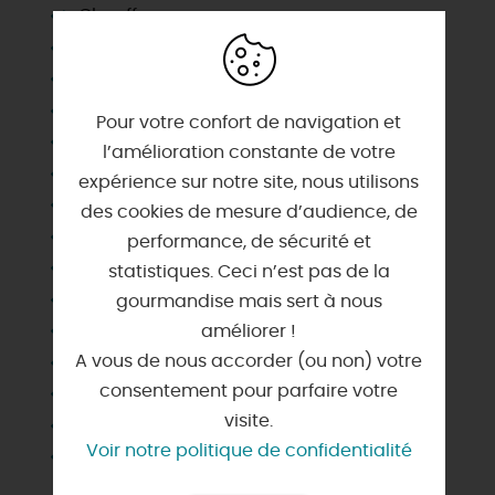
Chauffage
Congélateur
Cour
Draps et linges compris
Pour votre confort de navigation et
Habitation indépendante
l’amélioration constante de votre
Jardin commun
expérience sur notre site, nous utilisons
Lave linge privatif
des cookies de mesure d’audience, de
Lave vaisselle
performance, de sécurité et
Matériel enfant
statistiques. Ceci n’est pas de la
Micro-ondes
gourmandise mais sert à nous
Parking
améliorer !
A vous de nous accorder (ou non) votre
Plain Pied
consentement pour parfaire votre
Salle d'eau privée
visite.
Télévision
Voir notre politique de confidentialité
Wifi