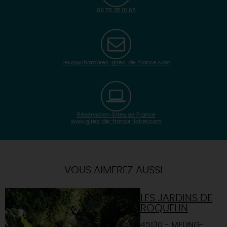
09 78 35 01 65
resa@chambres-gites-de-france.com
Réservation Gîtes de France
www.gites-de-france-loiret.com
| Map data ©
Leaflet
OpenStreetMap contributors
×
+
Itinéraire vers
MEUNG-SUR-LOIRE
-
VOUS AIMEREZ AUSSI
LES JARDINS DE
ROQUELIN
45130 - MEUNG-