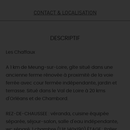
DEMAIN
CONTACT & LOCALISATION
CE WEEK-END
DESCRIPTIF
Les Chaffaux
CETTE SEMAINE
A 1 km de Meung-sur-Loire, gîte situé dans une
ancienne ferme rénovée à proximité de la voie
TOUT L'AGENDA
ferrée avec cour fermée indépendante, jardin et
terrasse. Situé dans le Val de Loire à 20 kms
d'Orléans et de Chambord.
REZ-DE-CHAUSSEE : véranda, cuisine équipée
séparée, séjour-salon, salle d'eau indépendante,
wc séparé, 1 chambre (1 lit 140x190) ÉTAGE : Palier