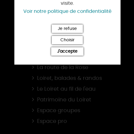
visite.
TOURISME D’AFFAIRES
Voir notre politique de confidentialité
NOS OFFICES DE TOURISME
Je refuse
BROCHURES
Choisir
J'accepte
NOS SITES
La route de la Rose
Loiret, balades & randos
Le Loiret au fil de l'eau
Patrimoine du Loiret
Espace groupes
Espace pro