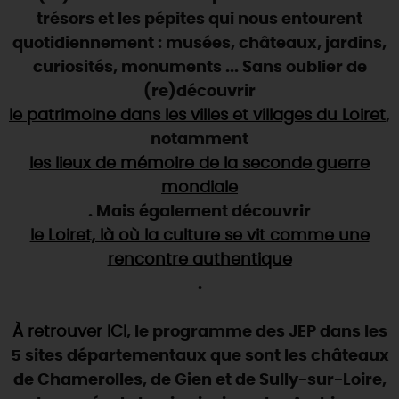
SE REPÉRER,
SE DÉPLACER
Visites
gourmandes
et
créatives
trésors et les pépites qui nous entourent
Des vacances auprès des animaux 🐎
Vins et
vignobles
TOUTES LES ACTIVITÉS
quotidiennement : musées, châteaux, jardins,
INFOS &
SERVICES
(re)Découvrir les coulisses de la Faïencerie de
Chic,
une aire de pique-nique
curiosités, monuments ... Sans oublier de
Gien !
Par ici les
guinguettes
(re)découvrir
RÉSERVER
MAINTENANT
Expérimenter
les parcours Baludik
🕵️
Que rapporter du Loiret ?
le patrimoine dans les villes et villages du Loiret
,
La Route des
Métiers d'Art
notamment
Une saison de festivals 🎉
les lieux de mémoire de la seconde guerre
TOUT L'ART DE VIVRE
Rendez-vous de la nature en 2026
mondiale
. Mais également découvrir
Des sorties en famille dans le Loiret !
le Loiret, là où la culture se vit comme une
Programme des animations "Loiret au fil de l'eau"
rencontre authentique
2026
.
Où sortir ?
À retrouver ICI
, le programme des JEP dans les
5 sites départementaux que sont les châteaux
AUJOURD'HUI
de Chamerolles, de Gien et de Sully-sur-Loire,