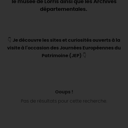
le musée de Lorris ainsi que les Archives
départementales.
DEMAIN
CE WEEK-END
👇
Je découvre les sites et curiosités ouverts à la
visite à l'occasion des Journées Européennes du
CETTE SEMAINE
Patrimoine (JEP)
👇
TOUT L'AGENDA
Ooups !
Pas de résultats pour cette recherche.