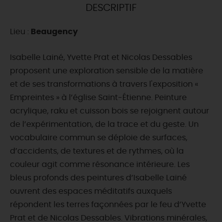
DESCRIPTIF
DEMAIN
Lieu :
Beaugency
CE WEEK-END
Isabelle Lainé, Yvette Prat et Nicolas Dessables
proposent une exploration sensible de la matière
et de ses transformations à travers l'exposition «
CETTE SEMAINE
Empreintes » à l’église Saint-Étienne. Peinture
acrylique, raku et cuisson bois se rejoignent autour
de l’expérimentation, de la trace et du geste. Un
TOUT L'AGENDA
vocabulaire commun se déploie de surfaces,
d’accidents, de textures et de rythmes, où la
couleur agit comme résonance intérieure. Les
bleus profonds des peintures d’Isabelle Lainé
ouvrent des espaces méditatifs auxquels
répondent les terres façonnées par le feu d’Yvette
Prat et de Nicolas Dessables. Vibrations minérales,