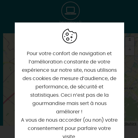
beaugency.fr
+
-
Pour votre confort de navigation et
×
l’amélioration constante de votre
Itinéraire vers
BEAUGENCY
expérience sur notre site, nous utilisons
des cookies de mesure d’audience, de
performance, de sécurité et
statistiques. Ceci n’est pas de la
gourmandise mais sert à nous
améliorer !
A vous de nous accorder (ou non) votre
| Map data ©
Leaflet
OpenStreetMap contributors
consentement pour parfaire votre
visite.