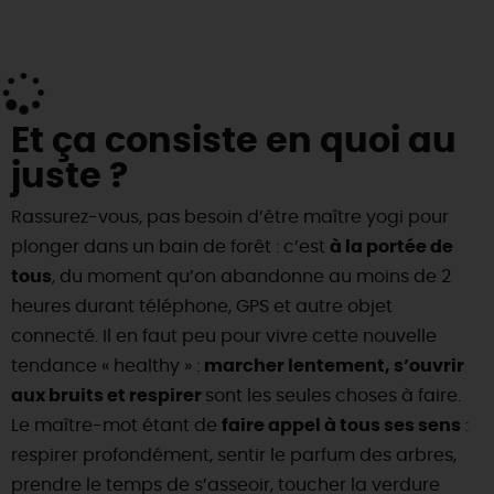
DEMAIN
CE WEEK-END
Et ça consiste en quoi au
juste ?
CETTE SEMAINE
Rassurez-vous, pas besoin d’être maître yogi pour
plonger dans un bain de forêt : c’est
à la portée de
tous
, du moment qu’on abandonne au moins de 2
TOUT L'AGENDA
heures durant téléphone, GPS et autre objet
connecté. Il en faut peu pour vivre cette nouvelle
tendance « healthy » :
marcher lentement, s’ouvrir
aux bruits et respirer
sont les seules choses à faire.
Le maître-mot étant de
faire appel à tous ses sens
:
respirer profondément, sentir le parfum des arbres,
prendre le temps de s’asseoir, toucher la verdure