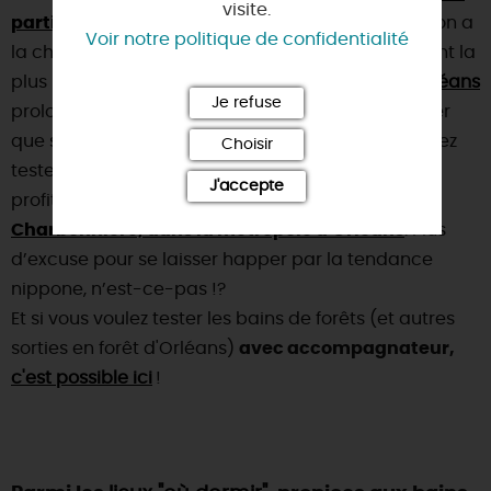
visite.
partir au Canada pour profiter de belles forêts
, on a
Voir notre politique de confidentialité
la chance d’avoir la plus grande (et objectivement la
plus majestueuse !) forêt de France :
la forêt d’Orléans
Je refuse
prolongée par la forêt de Montargis. Sans compter
que si vous tenez à migrer plus au sud, vous pouvez
Choisir
tester
les bains de forêt en Sologne
. Ou encore
J'accepte
profiter de
bains de forêt dans le Parc de la
Charbonnière, dans la métropole d'Orléans
. Plus
d’excuse pour se laisser happer par la tendance
nippone, n’est-ce-pas !?
Et si vous voulez tester les bains de forêts (et autres
sorties en forêt d'Orléans)
avec accompagnateur,
c'est possible ici
!