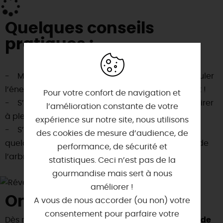
Quelques conseils
pratiques :
- Marcher pieds nus dans l’herbe pour faire circuler
l’énergie dans tout le corps. Essayez, c’est bluffant !
Pour votre confort de navigation et
- S’allonger dans l’herbe, fermer les yeux et respirer
l’amélioration constante de votre
à pleins poumons. Jubilatoire !
expérience sur notre site, nous utilisons
- S’adosser à un arbre ou l’enlacer pendant
des cookies de mesure d’audience, de
quelques minutes, pour s’imprégner de l’énergie de
performance, de sécurité et
l’arbre choisi.
statistiques. Ceci n’est pas de la
gourmandise mais sert à nous
améliorer !
On s'y met quand ?
A vous de nous accorder (ou non) votre
consentement pour parfaire votre
Dès maintenant, et n’importe quand !
Pas besoin de