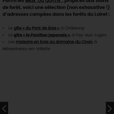
Parmi les
lieux "où dormir"
, propices aux bains
de forêt, voici une sélection (non exhaustive !)
d’adresses campées dans les forêts du Loiret :
• Le
gîte « du Pont de Bois »
, à Châtenoy
• Le
gîte « le Pavillon japonais »
, à Fay-aux-Loges
• Les
maisons en bois au domaine du Ciran
, à
Ménestreau-en-Villette