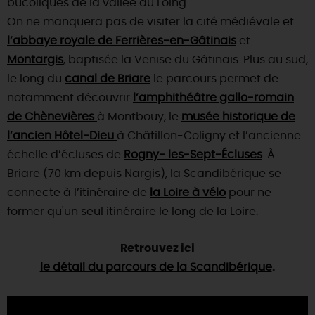
bucoliques de la vallée du Loing.
On ne manquera pas de visiter la cité médiévale et
l’abbaye royale de Ferrières-en-Gâtinais
et
Montargis
, baptisée la Venise du Gâtinais. Plus au sud,
le long du
canal de Briare
le parcours permet de
notamment découvrir
l’amphithéâtre gallo-romain
de Chènevières
à Montbouy, le
musée historique de
l’ancien Hôtel-Dieu
à Châtillon-Coligny et l’ancienne
échelle d’écluses de
Rogny- les-Sept-Écluses
. À
Briare (70 km depuis Nargis), la Scandibérique se
connecte à l’itinéraire de
la Loire à vélo
pour ne
former qu'un seul itinéraire le long de la Loire.
Retrouvez ici
le détail du parcours de la Scandibérique
.