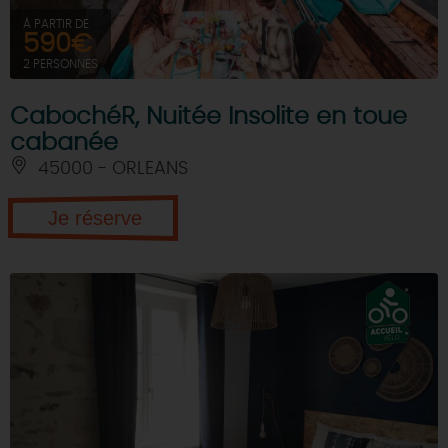
À PARTIR DE
590€
2 PERSONNES
CabochéR, Nuitée Insolite en toue
cabanée
45000 - ORLEANS
Je réserve