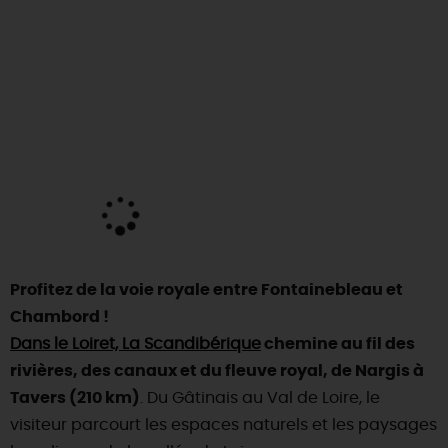
DEMAIN
CE WEEK-END
CETTE SEMAINE
TOUT L'AGENDA
Profitez de la voie royale entre Fontainebleau et
Chambord !
Dans le Loiret, La Scandibérique
chemine au fil des
rivières, des canaux et du fleuve royal, de Nargis à
Tavers (210 km)
. Du Gâtinais au Val de Loire, le
visiteur parcourt les espaces naturels et les paysages