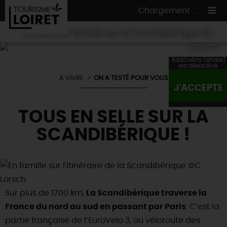
Chargement ...
Un jour en famille sur la Scandibérique ©C.
Lorsch
AddToAny (share)
est désactivé.
A VIVRE
ON A TESTÉ POUR VOUS
ON A TESTÉ
POUR VOUS
J'ACCEPTE
HÉBERGEMENTS
VOS
ENVIES
TOUS EN SELLE SUR LA
CULTURE
HÉBERGEMENTS
LES INCONTOURNABLES
MADE IN LOIRET
SCANDIBÉRIQUE !
INSOLITES
EN MODE
CIRCUITS
& BALADES
NATURE
RÉSERVER
MAINTENANT
Où manger
TOUS À
L'EAU !
VILLES & VILLAGES
Maîtres
restaurateurs
A NE PAS
RATER
EN MODE
NATURE
& AVENTURE
Sur plus de 1700 km,
Nos
marchés
La Scandibérique traverse la
Téléchargez le Guide de l'été 2026 🤽🌞
TOUTES LES VISITES
France du nord au sud en passant par Paris
Artistes et Artisans d'Art
. C’est la
TOURISME &
HANDICAP
...ET
AUSSI
Avis de fraicheur ici pour éviter la chaleur 🥵
partie française de l’EuroVelo 3, ou véloroute des
Nos
spécialités du terroir
et
producteurs