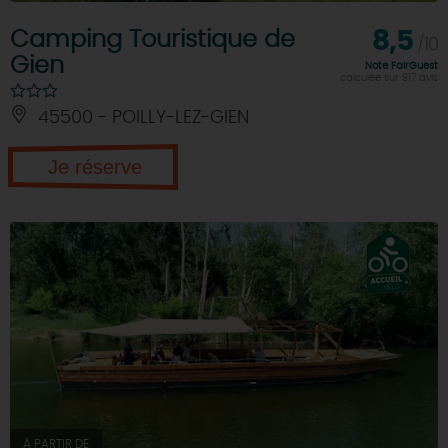
Camping Touristique de
8,5
/10
Gien
Note FairGuest
calculée sur 817 avis
45500 - POILLY-LEZ-GIEN
Je réserve
À PARTIR DE