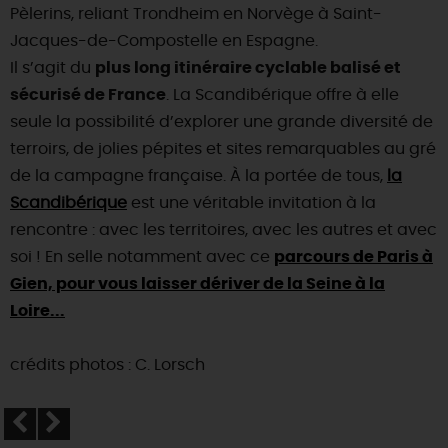
SE REPÉRER,
SE DÉPLACER
Pèlerins, reliant Trondheim en Norvège à Saint-
Visites
gourmandes
et
créatives
Des vacances auprès des animaux 🐎
Jacques-de-Compostelle en Espagne.
Vins et
vignobles
TOUTES LES ACTIVITÉS
INFOS &
SERVICES
(re)Découvrir les coulisses de la Faïencerie de
Il s’agit du
Chic,
une aire de pique-nique
plus long itinéraire cyclable balisé et
Gien !
sécurisé de France
Par ici les
guinguettes
. La Scandibérique offre à elle
RÉSERVER
MAINTENANT
Expérimenter
les parcours Baludik
🕵️
seule la possibilité d’explorer une grande diversité de
Que rapporter du Loiret ?
terroirs, de jolies pépites et sites remarquables au gré
La Route des
Métiers d'Art
Une saison de festivals 🎉
de la campagne française. À la portée de tous,
la
TOUT L'ART DE VIVRE
Rendez-vous de la nature en 2026
Scandibérique
est une véritable invitation à la
rencontre : avec les territoires, avec les autres et avec
Des sorties en famille dans le Loiret !
soi ! En selle notamment avec ce
parcours de Paris à
Programme des animations "Loiret au fil de l'eau"
Gien, pour vous laisser dériver de la Seine à la
2026
Loire...
Où sortir ?
crédits photos : C. Lorsch
AUJOURD'HUI