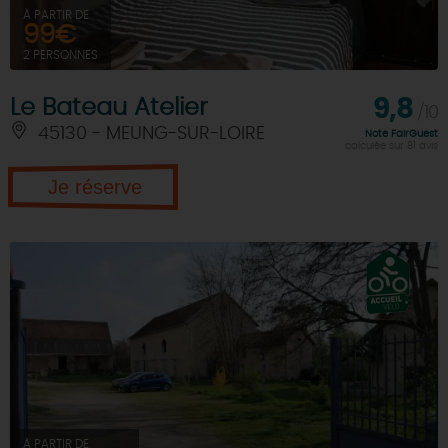
À PARTIR DE
99€
2 PERSONNES
Le Bateau Atelier
9,8
/10
45130 - MEUNG-SUR-LOIRE
Note FairGuest
calculée sur 81 avis
Je réserve
À PARTIR DE