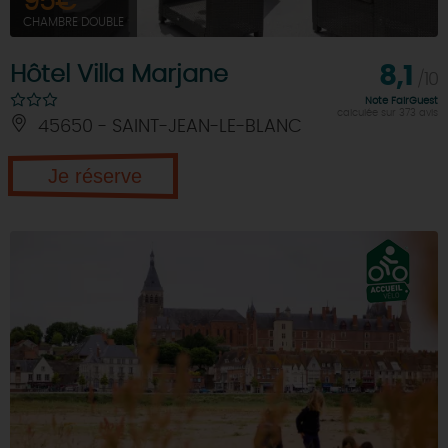
95€
CHAMBRE DOUBLE
Hôtel Villa Marjane
8,1
/10
Note FairGuest
calculée sur 373 avis
45650 - SAINT-JEAN-LE-BLANC
Je réserve