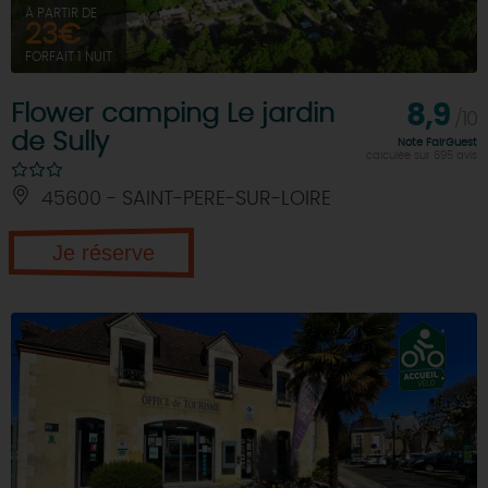
À PARTIR DE
23€
FORFAIT 1 NUIT
Flower camping Le jardin
8,9
/10
de Sully
Note FairGuest
calculée sur 695 avis
45600 - SAINT-PERE-SUR-LOIRE
Je réserve