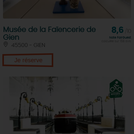
Musée de la Faïencerie de
8,6
/10
Gien
Note FairGuest
calculée sur 158 avis
45500 - GIEN
Je réserve