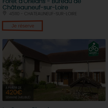
Forêt d'Orléans - Bureau de
Châteauneuf-sur-Loire
45110 - CHATEAUNEUF-SUR-LOIRE
Je réserve
À PARTIR DE
420€
SEMAINE (MEUBLÉ)