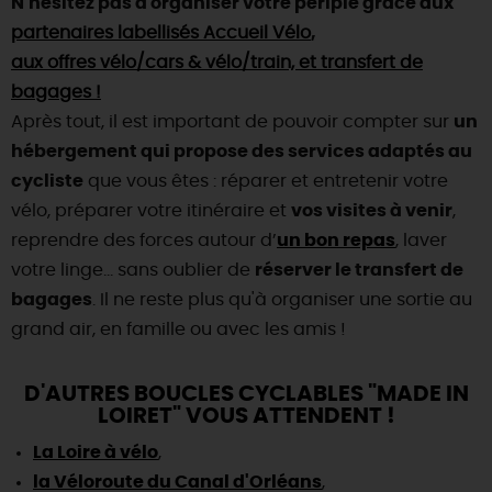
N'hésitez pas à organiser votre périple grâce aux
partenaires labellisés Accueil Vélo
,
aux offres vélo/cars & vélo/train, et transfert de
bagages !
Après tout, il est important de pouvoir compter sur
un
hébergement qui propose des services adaptés au
cycliste
que vous êtes : réparer et entretenir votre
vélo, préparer votre itinéraire et
vos visites à venir
,
reprendre des forces autour d’
un bon repas
, laver
votre linge… sans oublier de
réserver le transfert de
bagages
. Il ne reste plus qu'à organiser une sortie au
grand air, en famille ou avec les amis !
D'AUTRES BOUCLES CYCLABLES "MADE IN
LOIRET" VOUS ATTENDENT !
La Loire à vélo
,
la Véloroute du Canal d'Orléans
,