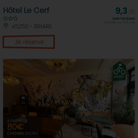
Hôtel Le Cerf
9,3
/10
Note FairGuest
calculée sur 1216 avis
45250 - BRIARE
Je réserve
À PARTIR DE
80€
CHAMBRE DOUBLE