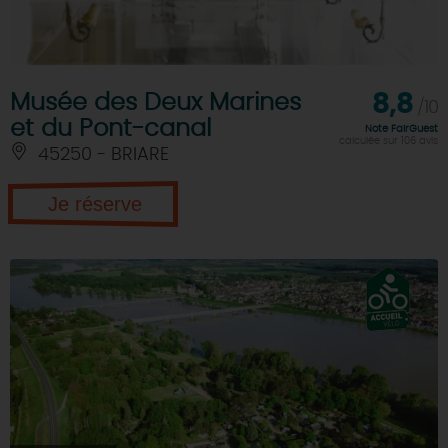
Musée des Deux Marines
8,8
/10
et du Pont-canal
Note FairGuest
calculée sur 106 avis
45250 - BRIARE
Je réserve