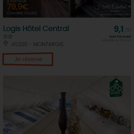
À PARTIR DE
79,9€
CHAMBRE DOUBLE
Logis Hôtel Central
9,1
/10
Note FairGuest
calculée sur 312 avis
45200 - MONTARGIS
Je réserve