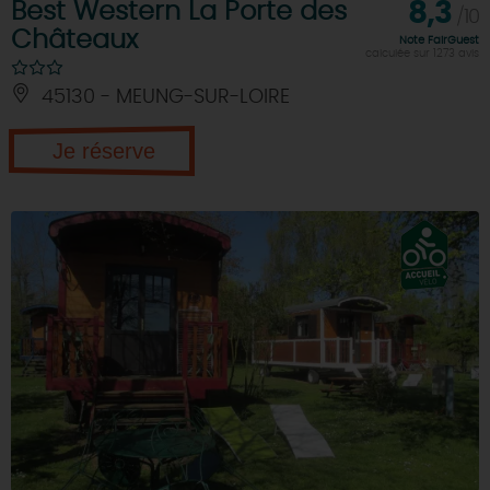
Best Western La Porte des
8,3
/10
Châteaux
Note FairGuest
calculée sur 1273 avis
45130 - MEUNG-SUR-LOIRE
Je réserve