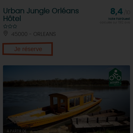
Urban Jungle Orléans
8,4
/10
Hôtel
Note FairGuest
calculée sur 1912 avis
45000 - ORLEANS
Je réserve
À PARTIR DE