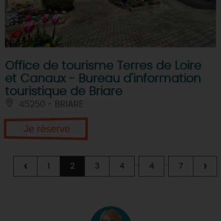
Office de tourisme Terres de Loire
et Canaux - Bureau d'information
touristique de Briare
45250 - BRIARE
Je réserve
...
...
‹
›
1
2
3
4
4
7