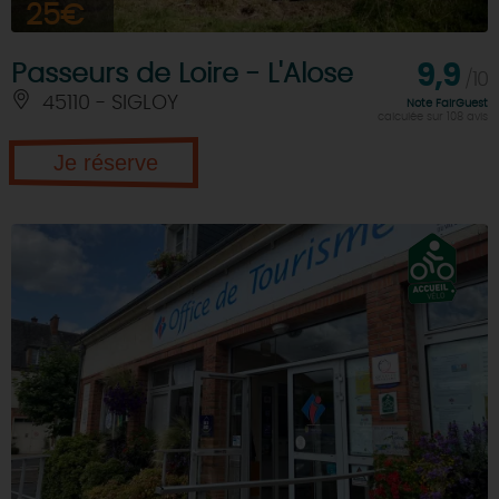
25€
Passeurs de Loire - L'Alose
9,9
/10
45110 - SIGLOY
Note FairGuest
calculée sur 108 avis
Je réserve