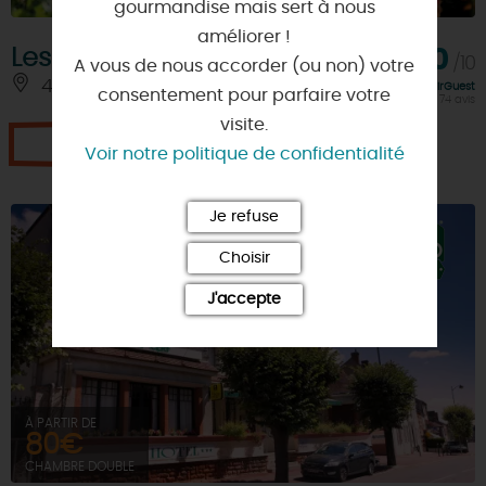
gourmandise mais sert à nous
améliorer !
Les Jardins de Roquelin
9,0
/10
A vous de nous accorder (ou non) votre
45130 - MEUNG-SUR-LOIRE
Note FairGuest
consentement pour parfaire votre
calculée sur 74 avis
visite.
Je réserve
Voir notre politique de confidentialité
Je refuse
Choisir
J'accepte
À PARTIR DE
80€
CHAMBRE DOUBLE