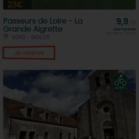
23€
Passeurs de Loire - La
9,9
/10
Grande Aigrette
Note FairGuest
calculée sur 108 avis
45110 - SIGLOY
Je réserve