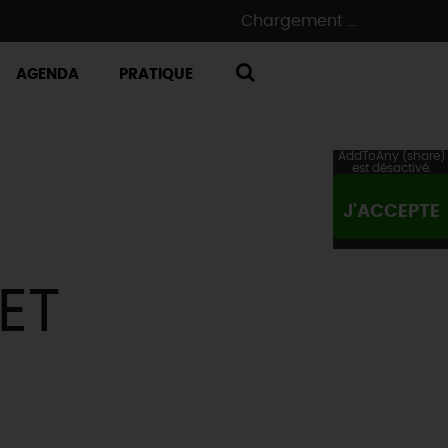
Chargement ...
AGENDA
PRATIQUE
RECHERCHE
AddToAny (share)
est désactivé.
J'ACCEPTE
ET