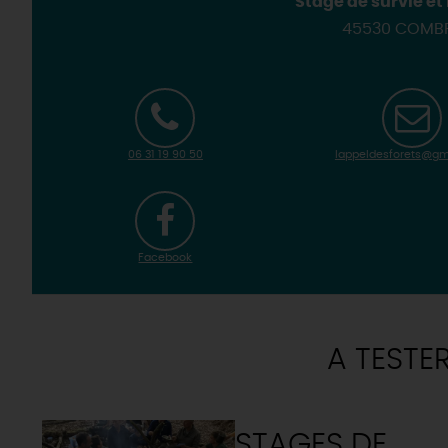
Stage de survie et
Loir'Etape, pour visiter l
H
45530 COMB
06 31 19 90 50
lappeldesforets@gm
Facebook
A TESTE
STAGES DE