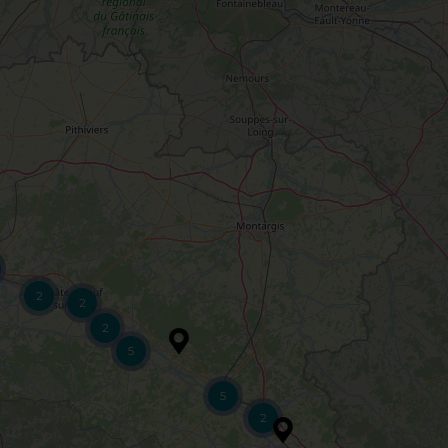
2
2
2
5
5
2