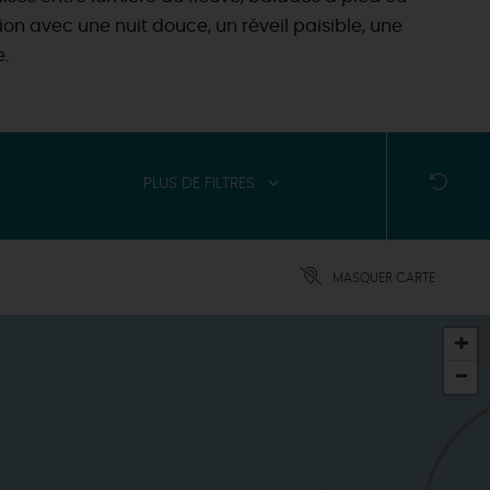
ion avec une nuit douce, un réveil paisible, une
e.
PLUS DE FILTRES
MASQUER CARTE
+
-