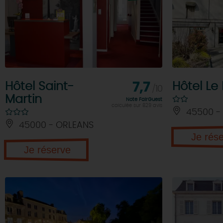
Hôtel Saint-
7,7
Hôtel Le
/10
Martin
Note FairGuest
calculée sur 829 avis
45500 - 
45000 - ORLEANS
Je rés
Je réserve