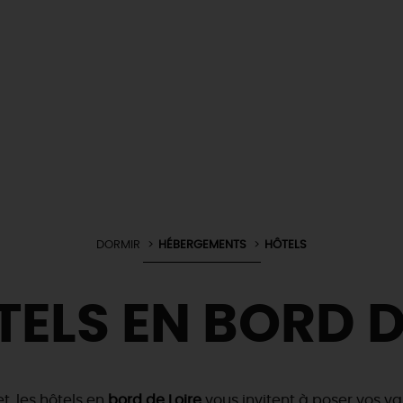
DORMIR
HÉBERGEMENTS
HÔTELS
TELS EN BORD D
et, les hôtels en
bord de Loire
vous invitent à poser vos va