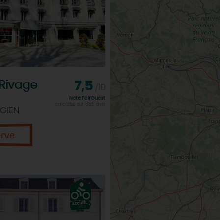
 Rivage
7,5
/10
Note FairGuest
calculée sur 656 avis
GIEN
erve