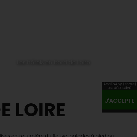
Les hôtels en bord de Loire
AddToAny (share)
est désactivé.
J'ACCEPTE
E LOIRE
lises entre lumière du fleuve, balades à pied ou