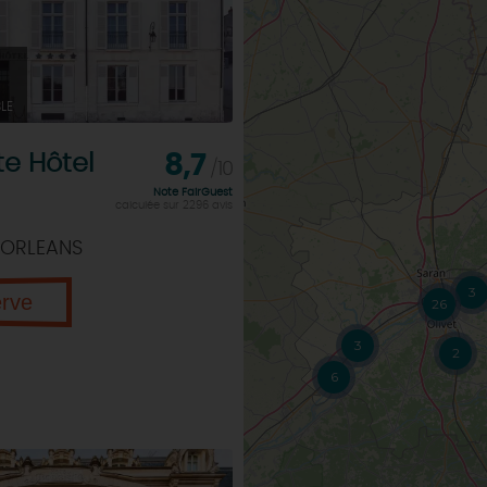
LE
e Hôtel
8,7
/10
Note FairGuest
calculée sur 2296 avis
 ORLEANS
3
erve
26
3
2
6