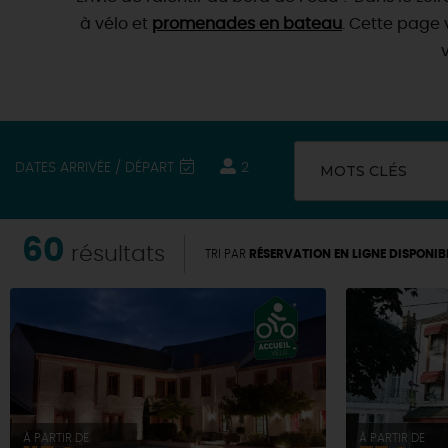
à vélo et
promenades en bateau
. Cette page 
v
DATES ARRIVÉE / DÉPART
2
MOTS CLÉS
60
résultats
TRI PAR
RÉSERVATION EN LIGNE DISPONIB
À PARTIR DE
À PARTIR DE