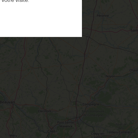
otre visite.
Briare : visite pont canal Briare, activités
que
Le Label
Loiret Pause
Montargis, Venise du Gâtinais
Nous contacter
La route de la rose
CETTE SEMAINE
Au détour des plus beaux villages du
Loiret
Le château de Sully-sur-Loire
udiques
Meung-sur-Loire
aludik
La Beauce
éatives
Le Gâtinais
Sacré patrimoine religieux
T
L'oratoire carolingien de Germigny-
des-Prés
Le Loiret, un département fleuri