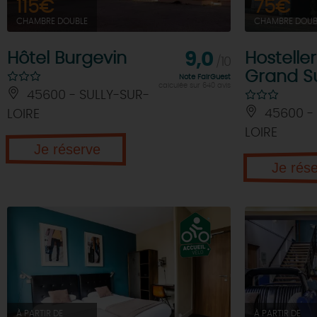
115€
75€
CHAMBRE DOUBLE
CHAMBRE DOUB
Hôtel Burgevin
9,0
Hostelle
/10
Grand Su
Note FairGuest
calculée sur 640 avis
45600 - SULLY-SUR-
45600 -
LOIRE
LOIRE
Je réserve
Je rés
À PARTIR DE
À PARTIR DE