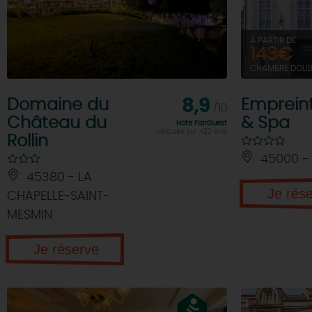
À PARTIR DE
143€
CHAMBRE DOUB
Domaine du
8,9
Empreint
/10
Château du
& Spa
Note FairGuest
calculée sur 432 avis
Rollin
45000 -
45380 - LA
Je rés
CHAPELLE-SAINT-
MESMIN
Je réserve