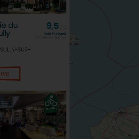
LE
rie du
9,5
/10
lly
Note FairGuest
calculée sur 368 avis
 SULLY-SUR-
erve