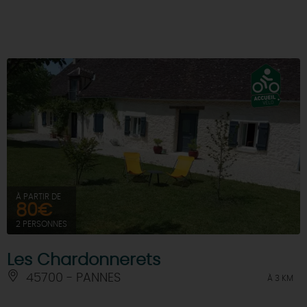
DEMAIN
CE WEEK-END
CETTE SEMAINE
TOUT L'AGENDA
À PARTIR DE
80€
2 PERSONNES
Les Chardonnerets
45700 - PANNES
À 3 KM