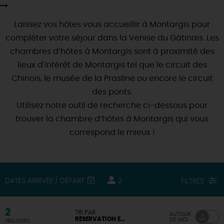
SE REPÉRER,
SE DÉPLACER
Visites
gourmandes
et
créatives
Des vacances auprès des animaux 🐎
Vins et
vignobles
TOUTES LES ACTIVITÉS
Laissez vos hôtes vous accueillir à Montargis pour
INFOS &
SERVICES
(re)Découvrir les coulisses de la Faïencerie de
Chic,
une aire de pique-nique
compléter votre séjour dans la Venise du Gâtinais. Les
Gien !
Par ici les
guinguettes
chambres d’hôtes à Montargis sont à proximité des
RÉSERVER
MAINTENANT
Expérimenter
les parcours Baludik
🕵️
Que rapporter du Loiret ?
lieux d'intérêt de Montargis tel que le circuit des
La Route des
Métiers d'Art
Chinois, le musée de la Prasline ou encore le circuit
Une saison de festivals 🎉
des ponts.
TOUT L'ART DE VIVRE
Rendez-vous de la nature en 2026
Utilisez notre outil de recherche ci-dessous pour
trouver la chambre d’hôtes à Montargis qui vous
Des sorties en famille dans le Loiret !
correspond le mieux !
Programme des animations "Loiret au fil de l'eau"
2026
Où sortir ?
DATES ARRIVÉE / DÉPART
2
FILTRES
AUJOURD'HUI
2
TRI PAR
AUTOUR
RÉSERVATION EN LIGNE DISPONIBLE
DE MOI
résultats