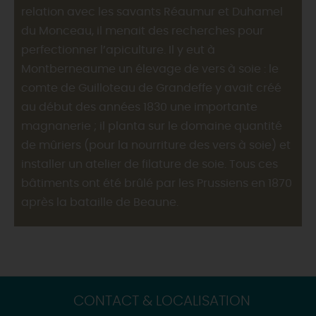
relation avec les savants Réaumur et Duhamel
du Monceau, il menait des recherches pour
perfectionner l’apiculture. Il y eut à
Montberneaume un élevage de vers à soie : le
comte de Guilloteau de Grandeffe y avait créé
au début des années 1830 une importante
magnanerie ; il planta sur le domaine quantité
de mûriers (pour la nourriture des vers à soie) et
installer un atelier de filature de soie. Tous ces
bâtiments ont été brûlé par les Prussiens en 1870
après la bataille de Beaune.
CONTACT & LOCALISATION