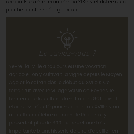
roman. Elle a été remaniée au XIXe s. et dotée d’un
porche d’entrée néo-gothique.
Le saviez-vous ?
Yèvre-la-Ville a toujours eu une vocation
agricole : on y cultivait la vigne depuis le Moyen
Age et le safran dès le début du XVIIe s. Ce
terroir fut, avec le village voisin de Boynes, le
berceau de la culture du safran en Gâtinais. Il
était aussi réputé pour son miel : au XVIIIe s. un
apiculteur célèbre du nom de Prouteau y
possédait plus de 600 ruches et une très
importante blanchisserie de cire d’abeille ; en