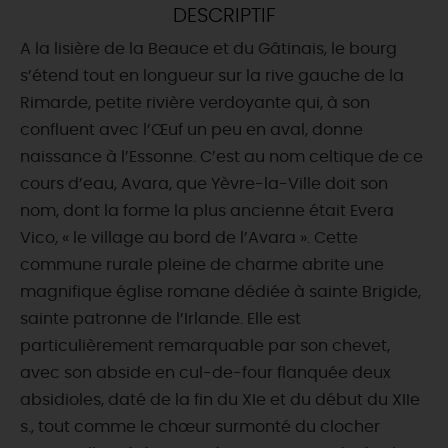
DESCRIPTIF
DEMAIN
A la lisière de la Beauce et du Gâtinais, le bourg
s’étend tout en longueur sur la rive gauche de la
Rimarde, petite rivière verdoyante qui, à son
CE WEEK-END
confluent avec l’Œuf un peu en aval, donne
naissance à l’Essonne. C’est au nom celtique de ce
cours d’eau, Avara, que Yèvre-la-Ville doit son
CETTE SEMAINE
nom, dont la forme la plus ancienne était Evera
Vico, « le village au bord de l’Avara ». Cette
commune rurale pleine de charme abrite une
TOUT L'AGENDA
magnifique église romane dédiée à sainte Brigide,
sainte patronne de l’Irlande. Elle est
particulièrement remarquable par son chevet,
avec son abside en cul-de-four flanquée deux
absidioles, daté de la fin du XIe et du début du XIIe
s., tout comme le chœur surmonté du clocher