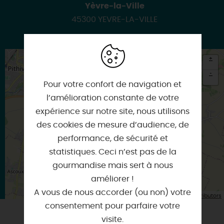
Yèvre-la-Ville
45300 YEVRE-LA-VILLE
+
-
Pour votre confort de navigation et
×
l’amélioration constante de votre
Itinéraire vers
YEVRE-LA-VILLE
expérience sur notre site, nous utilisons
des cookies de mesure d’audience, de
performance, de sécurité et
statistiques. Ceci n’est pas de la
gourmandise mais sert à nous
améliorer !
A vous de nous accorder (ou non) votre
| Map data ©
Leaflet
OpenStreetMap contributors
consentement pour parfaire votre
visite.