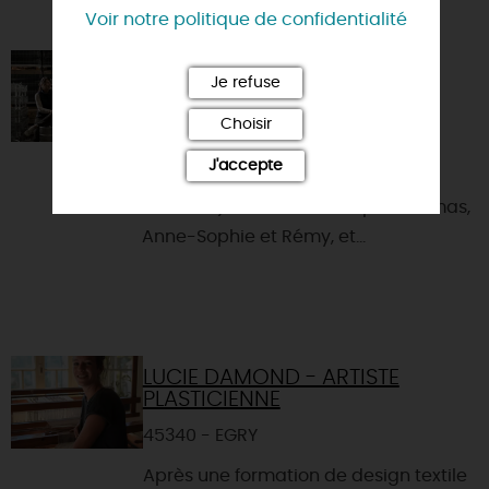
VOUS AIMEREZ AUSSI
Voir notre politique de confidentialité
BRASSERIE DES MERVEILLES
Je refuse
45300 - BOYNES
Choisir
La Brasserie des Merveilles est une
J'accepte
micro-brasserie artisanale (et
familiale) fondée en 2019 par Thomas,
Anne-Sophie et Rémy, et...
LUCIE DAMOND - ARTISTE
PLASTICIENNE
45340 - EGRY
Après une formation de design textile