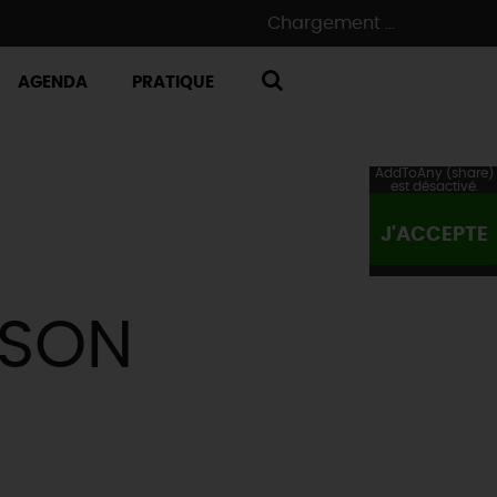
Chargement ...
AGENDA
PRATIQUE
RECHERCHE
AddToAny (share)
est désactivé.
J'ACCEPTE
T SON