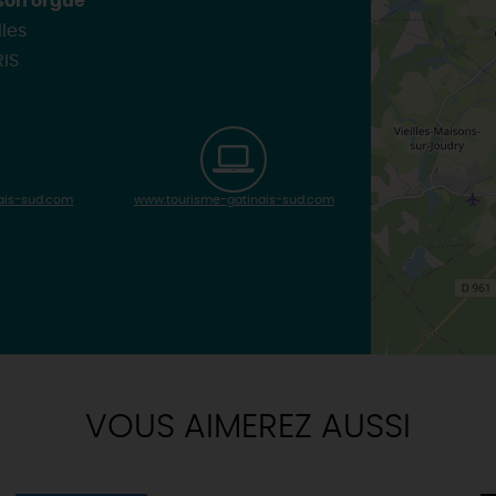
 son orgue
lles
IS
ais-sud.com
www.tourisme-gatinais-sud.com
VOUS AIMEREZ AUSSI