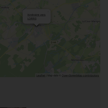
×
Itinéraire vers
LORRIS
| Map data ©
Leaflet
OpenStreetMap contributors