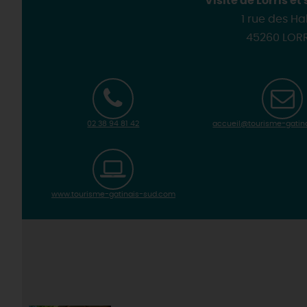
Visite de Lorris et
1 rue des Ha
45260 LORR
02 38 94 81 42
accueil@tourisme-gatin
www.tourisme-gatinais-sud.com