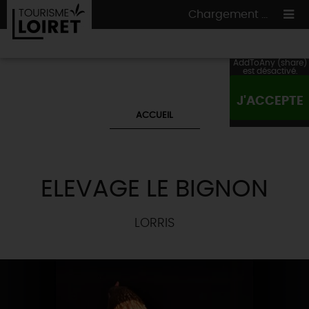
Chargement ...
AddToAny (share)
est désactivé.
J'ACCEPTE
ON A TESTÉ
POUR VOUS
ACCUEIL
HÉBERGEMENTS
VOS
ENVIES
CULTURE
HÉBERGEMENTS
LES INCONTOURNABLES
MADE IN LOIRET
ELEVAGE LE BIGNON
INSOLITES
EN MODE
CIRCUITS
& BALADES
NATURE
RÉSERVER
MAINTENANT
LORRIS
Où manger
TOUS À
L'EAU !
VILLES & VILLAGES
Maîtres
restaurateurs
A NE PAS
RATER
EN MODE
NATURE
& AVENTURE
Nos
marchés
Téléchargez le Guide de l'été 2026 🤽🌞
TOUTES LES VISITES
Artistes et Artisans d'Art
TOURISME &
HANDICAP
...ET
AUSSI
Avis de fraicheur ici pour éviter la chaleur 🥵
Nos
spécialités du terroir
et
producteurs