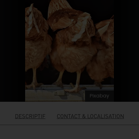
SE REPÉRER,
SE DÉPLACER
Visites
gourmandes
et
créatives
Des vacances auprès des animaux 🐎
Vins et
vignobles
TOUTES LES ACTIVITÉS
INFOS &
SERVICES
(re)Découvrir les coulisses de la Faïencerie de
Chic,
une aire de pique-nique
Gien !
Par ici les
guinguettes
RÉSERVER
MAINTENANT
Expérimenter
les parcours Baludik
🕵️
Que rapporter du Loiret ?
La Route des
Métiers d'Art
Une saison de festivals 🎉
TOUT L'ART DE VIVRE
Rendez-vous de la nature en 2026
Des sorties en famille dans le Loiret !
Programme des animations "Loiret au fil de l'eau"
2026
Pixabay
Où sortir ?
DESCRIPTIF
CONTACT & LOCALISATION
AUJOURD'HUI