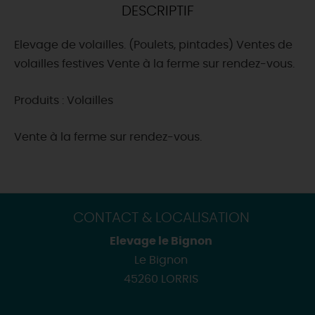
DESCRIPTIF
DEMAIN
Elevage de volailles. (Poulets, pintades) Ventes de
volailles festives Vente à la ferme sur rendez-vous.
CE WEEK-END
Produits : Volailles
CETTE SEMAINE
Vente à la ferme sur rendez-vous.
TOUT L'AGENDA
CONTACT & LOCALISATION
Elevage le Bignon
Le Bignon
45260 LORRIS