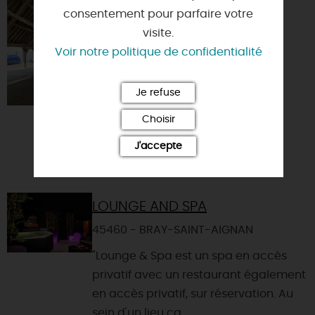
VISITE GUIDÉE DE
consentement pour parfaire votre
LORRIS ET SON
visite.
ORGUE
Voir notre politique de confidentialité
45260 - LORRIS
Je refuse
Choisir
J'accepte
LOUNGE AND SPA
45460 - BRAY-SAINT-AIGNAN
"Lounge & Spa est un spa en accès
privatif avec un restaurant également
en accès privatif, sur réservation. Au
sein d'un lieu ca...