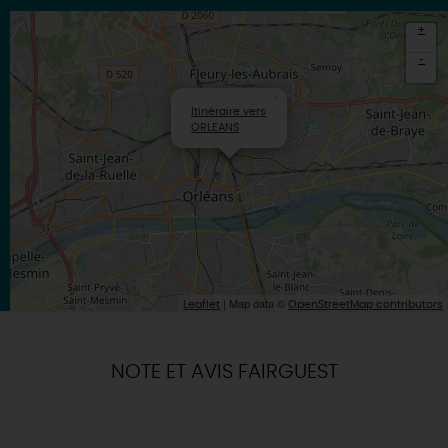
+
-
×
Itinéraire vers
ORLEANS
| Map data ©
Leaflet
OpenStreetMap contributors
NOTE ET AVIS FAIRGUEST