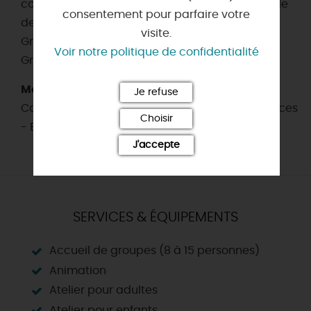
contremarque datée et délivrée par le Protocole
consentement pour parfaire votre
de la Ville d’Orléans) : 0,00€
visite.
Gratuit (- de 26 ans) : 0,00€
Voir notre politique de confidentialité
Gratuit (Pass Musées) : 0,00€
Modes de paiement
Je refuse
Cartes bancaires - Chèques - Chèques Vacances
Choisir
- Espèces
J'accepte
SERVICES & ÉQUIPEMENTS
Accueil de groupes (8 à 15 personnes)
Animation
Atelier pour adultes
Atelier pour enfants