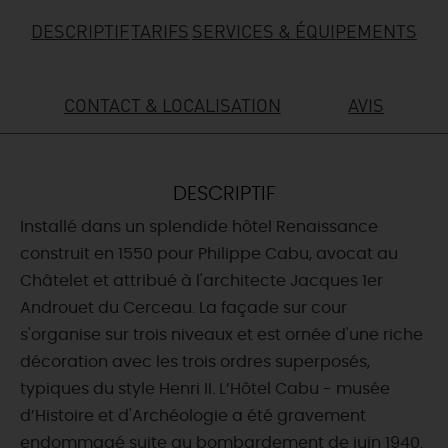
DESCRIPTIF
TARIFS
SERVICES & ÉQUIPEMENTS
DEMAIN
CONTACT & LOCALISATION
AVIS
CE WEEK-END
CETTE SEMAINE
DESCRIPTIF
Installé dans un splendide hôtel Renaissance
construit en 1550 pour Philippe Cabu, avocat au
TOUT L'AGENDA
Châtelet et attribué à l'architecte Jacques 1er
Androuet du Cerceau. La façade sur cour
s'organise sur trois niveaux et est ornée d'une riche
décoration avec les trois ordres superposés,
typiques du style Henri II. L’Hôtel Cabu - musée
d’Histoire et d'Archéologie a été gravement
endommagé suite au bombardement de juin 1940.