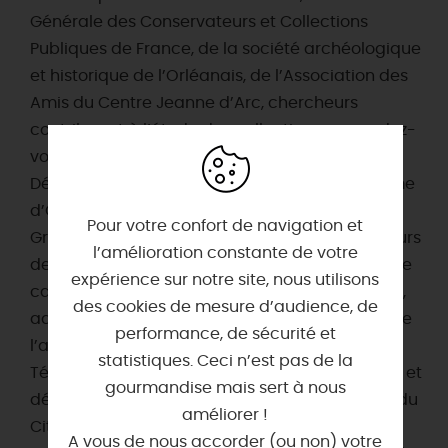
Générale des Conservateurs et Collections
Publiques de France, de la société archéologique
et historique de l’Orléanais, de l’Association des
Amis du Centre Jeanne d’Arc, chercheurs
contribuant à l’étude des collections sur rendez-
vous avec un conservateur, agents du
Département du Loiret et de l’Office du Tourisme
d’Orléans) : 0,00€
Pour votre confort de navigation et
Gratuit (Sur présentation des justificatifs en cours
l’amélioration constante de votre
de validité (hors Pass musées) : prêteurs dans le
expérience sur notre site, nous utilisons
cadre d’expositions dans les musées d’Orléans,
des cookies de mesure d’audience, de
adhérents CNAS – Antenne Centre, membres de
performance, de sécurité et
l’association MCVL, participants Week-end
statistiques. Ceci n’est pas de la
Télérama, porteurs d’une contremarque datée et
gourmandise mais sert à nous
délivrée par les musées d’Orléans, détenteurs du
améliorer !
City Pass et Pass Loire à Vélo, porteurs d’une
A vous de nous accorder (ou non) votre