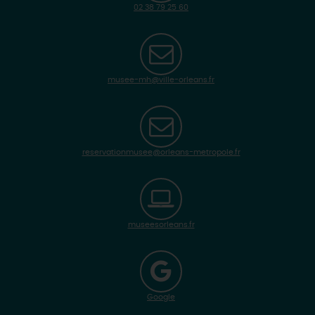
02 38 79 25 60
musee-mh@ville-orleans.fr
reservationmusee@orleans-metropole.fr
museesorleans.fr
Google