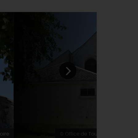
oire
© Office de Tourisme des Terres