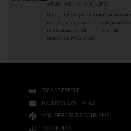
45130 - MEUNG-SUR-LOIRE
Une galeriste passionnée, un accuei
agréable, un espace dédié, intimist
et chaleureux. Situé en bord de
rivière, au moulin de ...
ESPACE PRESSE
TOURISME D’AFFAIRES
NOS OFFICES DE TOURISME
BROCHURES