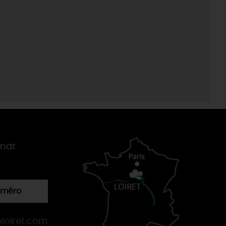
gnat
numéro
loiret.com