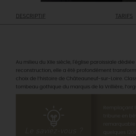
DESCRIPTIF
TARIFS
Au milieu du XIIe siècle, l'église paroissiale dédi
reconstruction, elle a été profondément transform
choix de l’histoire de Châteauneuf-sur-Loire. Cla
tombeau gothique du marquis de la Vrillière, l’or
Remplaçant l’
tribune en bé
remarquable i
Le saviez-vous ?
quelques 1200