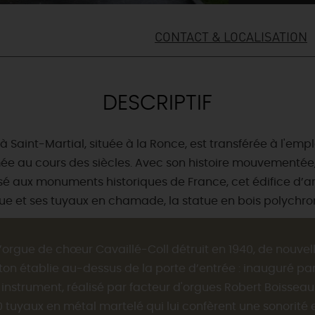
CONTACT & LOCALISATION
DESCRIPTIF
ée à Saint-Martial, située à la Ronce, est transférée à l'e
ée au cours des siècles. Avec son histoire mouvementée, 
ssé aux monuments historiques de France, cet édifice d’ar
gue et ses tuyaux en chamade, la statue en bois polychro
orgue de chœur Cavaillé-Coll détruit en 1940, de nouvell
ton établie au-dessus de la porte d’entrée : inauguré pa
nstrument, réalisé par facteur d'orgues Robert Boissea
 tuyaux en métal martelé qui lui confèrent une sonorité 