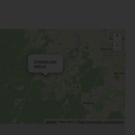
La Beauce
éatives
Le Gâtinais
Sacré patrimoine religieux
T
L'oratoire carolingien de Germigny-
des-Prés
+
Le Loiret, un département fleuri
-
×
Itinéraire vers
NIBELLE
| Map data ©
Leaflet
OpenStreetMap contributors