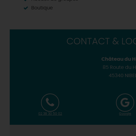
Loir'Etape, pour visiter l
H
Boutique
CONTACT & LOC
Château du Ha
85 Route du Ha
45340 NIBE
02 38 30 50 02
Google