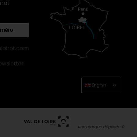
gnat
numéro
loiret.com
newsletter
English
Chinese
une marque déposée ©