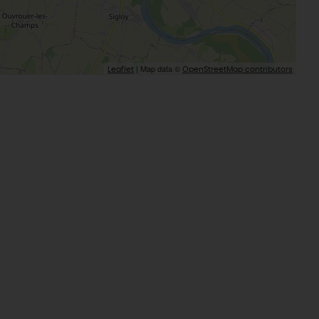
| Map data ©
Leaflet
OpenStreetMap contributors