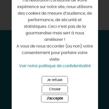
l’amélioration constante de votre
Vidéoprojecteur
expérience sur notre site, nous utilisons
Wifi
des cookies de mesure d’audience, de
performance, de sécurité et
statistiques. Ceci n’est pas de la
gourmandise mais sert à nous
CONTACT & LOCALISATION
améliorer !
A vous de nous accorder (ou non) votre
Mercure Orléans Centre Bords de Loire
consentement pour parfaire votre
44-46 Quai Barentin
visite.
45000 ORLEANS
Voir notre politique de confidentialité
Je refuse
Choisir
02 38 62 17 39
J'accepte