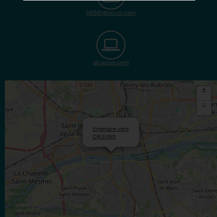
H0581@accor.com
all.accor.com
+
-
×
Itinéraire vers
ORLEANS