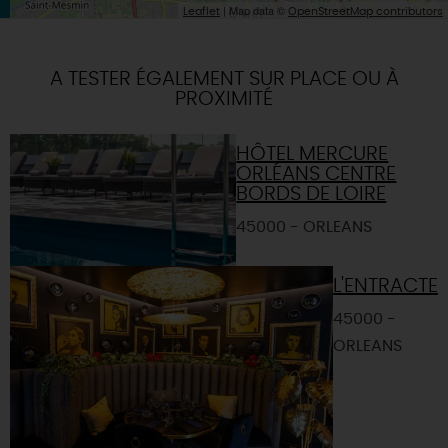
| Map data ©
Leaflet
OpenStreetMap contributors
A TESTER ÉGALEMENT SUR PLACE OU À
PROXIMITÉ
HÔTEL MERCURE
ORLÉANS CENTRE
BORDS DE LOIRE
45000 - ORLEANS
L'ENTRACTE
45000 -
ORLEANS