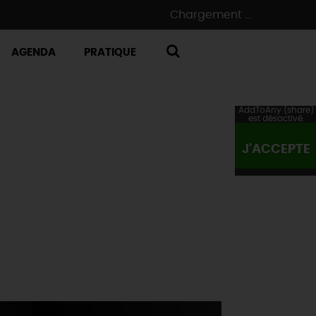
Chargement ...
AGENDA
PRATIQUE
RECHERCHE
AddToAny (share)
est désactivé.
J'ACCEPTE