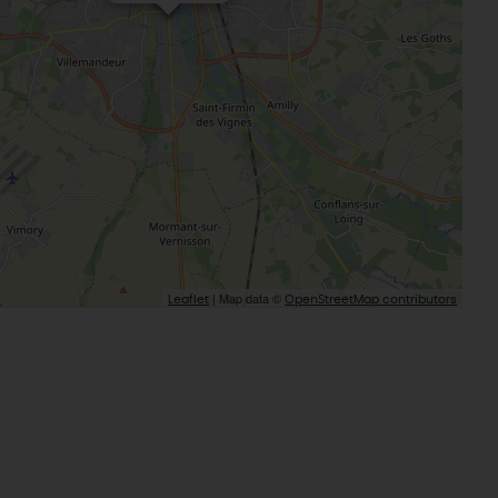
| Map data ©
Leaflet
OpenStreetMap contributors