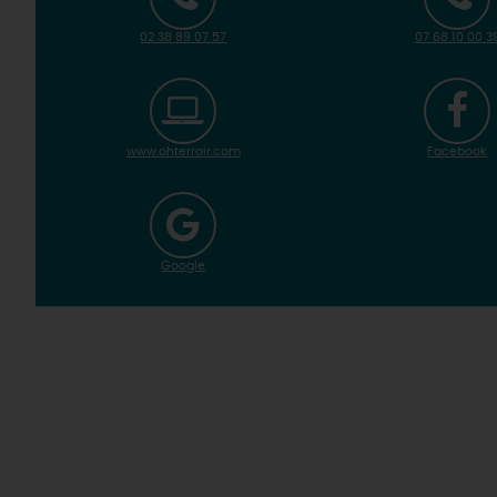
02 38 89 07 57
07 68 10 00 3
www.ohterroir.com
Facebook
Google