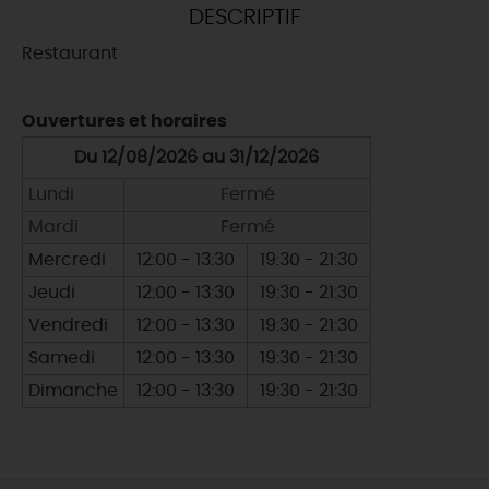
DESCRIPTIF
DEMAIN
Restaurant
CE WEEK-END
Ouvertures et horaires
Du 12/08/2026 au 31/12/2026
Lundi
Fermé
CETTE SEMAINE
Mardi
Fermé
Mercredi
12:00 - 13:30
19:30 - 21:30
TOUT L'AGENDA
Jeudi
12:00 - 13:30
19:30 - 21:30
Vendredi
12:00 - 13:30
19:30 - 21:30
Samedi
12:00 - 13:30
19:30 - 21:30
Dimanche
12:00 - 13:30
19:30 - 21:30