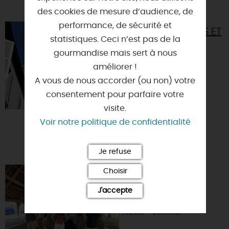
VOUS AIMEREZ AUSSI
des cookies de mesure d’audience, de
performance, de sécurité et
VISITE DE LORRIS ET
statistiques. Ceci n’est pas de la
SON ORGUE
gourmandise mais sert à nous
45260 - LORRIS
améliorer !
A vous de nous accorder (ou non) votre
consentement pour parfaire votre
visite.
Voir notre politique de confidentialité
Je refuse
Choisir
VISITE GUIDÉE DE
LORRIS ET SON
J'accepte
ORGUE
45260 - LORRIS