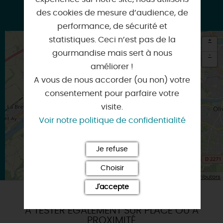
des cookies de mesure d’audience, de
Google
performance, de sécurité et
statistiques. Ceci n’est pas de la
+
gourmandise mais sert à nous
-
améliorer !
×
A vous de nous accorder (ou non) votre
Itinéraire vers
SAINT-HILAIRE-SAINT-MESMIN
consentement pour parfaire votre
visite.
Voir notre politique de confidentialité
Je refuse
Choisir
| Map data ©
Leaflet
OpenStreetMap contributors
J'accepte
A TESTER ÉGALEMENT SUR PLACE OU À
PROXIMITÉ