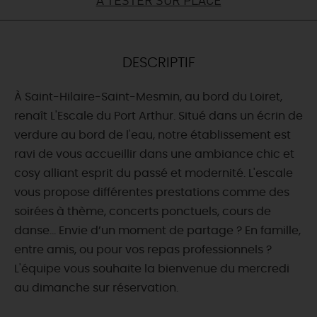
DEMAIN
DESCRIPTIF
CE WEEK-END
À Saint-Hilaire-Saint-Mesmin, au bord du Loiret,
renaît L'Escale du Port Arthur. Situé dans un écrin de
CETTE SEMAINE
verdure au bord de l'eau, notre établissement est
ravi de vous accueillir dans une ambiance chic et
cosy alliant esprit du passé et modernité. L'escale
TOUT L'AGENDA
vous propose différentes prestations comme des
soirées à thème, concerts ponctuels, cours de
danse... Envie d’un moment de partage ? En famille,
entre amis, ou pour vos repas professionnels ?
L'équipe vous souhaite la bienvenue du mercredi
au dimanche sur réservation.