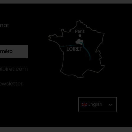
gnat
numéro
loiret.com
newsletter
English
Chinese