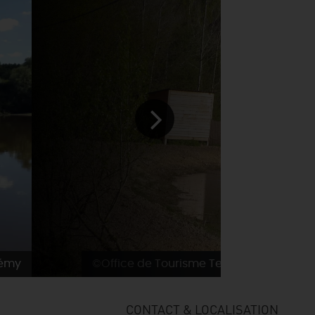
Rémy
©Office de Tourisme Terres de lOire et 
CONTACT & LOCALISATION