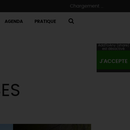
Chargement ...
AGENDA
PRATIQUE
RECHERCHE
AddToAny (share)
est désactivé.
J'ACCEPTE
SES