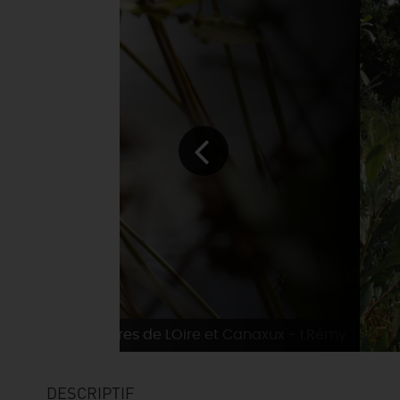
 de Tourisme Terres de LOire et Canaxux - I.Rémy
DESCRIPTIF