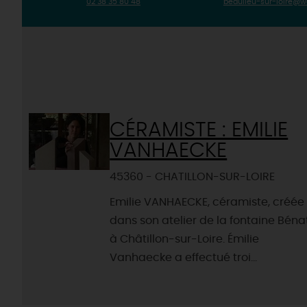
02 38 35 80 48
beaulieu-sur-loire@w
CÉRAMISTE : EMILIE
VANHAECKE
45360 - CHATILLON-SUR-LOIRE
Emilie VANHAECKE, céramiste, créée
dans son atelier de la fontaine Béna
à Châtillon-sur-Loire. Émilie
Vanhaecke a effectué troi...