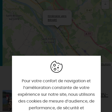
-
×
Itinéraire vers
BRIARE
| Map data ©
Leaflet
OpenStreetMap contributors
VOUS AIMEREZ AUSSI
Pour votre confort de navigation et
l’amélioration constante de votre
expérience sur notre site, nous utilisons
BALADE EN CALÈCHE À OUSSON-
SUR-LOIRE
des cookies de mesure d’audience, de
performance, de sécurité et
45250 - OUSSON-SUR-LOIRE