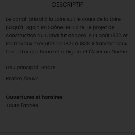
DESCRIPTIF
DEMAIN
Le canal latéral à la Loire suit le cours de la Loire
jusqu'à Digoin en Saône-et-Loire. Le projet de
CE WEEK-END
construction du Canal fut déposé le 14 août 1822, et
les travaux exécutés de 1827 à 1838. Il franchit deux
fois La Loire, à Briare et à Digoin, et l'Allier au Guetin.
CETTE SEMAINE
Lieu principal : Briare
Rivière, fleuve
TOUT L'AGENDA
Ouvertures et horaires
Toute l'année