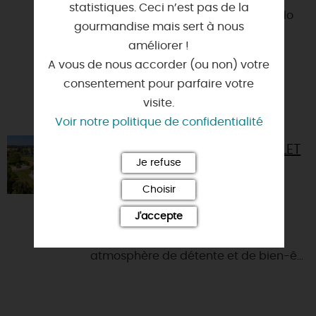
statistiques. Ceci n’est pas de la
De juillet à octobre, Jorgio Machado
gourmandise mais sert à nous
vous propose des promenades en
améliorer !
calèche de 1 à 3 personnes, sur
A vous de nous accorder (ou non) votre
réservation (06 22 43 16 52...
consentement pour parfaire votre
visite.
Voir notre politique de confidentialité
DOMAINE LES BOIS DU BARDELET
Je refuse
45500 - POILLY-LEZ-GIEN
Choisir
A deux pas de la Sologne et des
J'accepte
châteaux de la Loire, les Bois du
Bardelet vous proposent une
atmosphère de détente et de bien-ê...