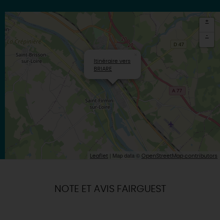
+
-
×
Itinéraire vers
BRIARE
| Map data ©
Leaflet
OpenStreetMap contributors
NOTE ET AVIS FAIRGUEST