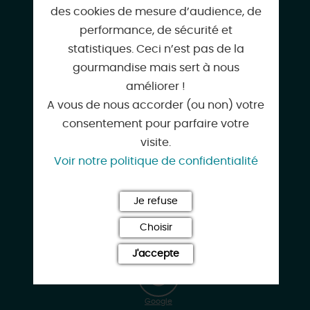
45250 BRIARE
des cookies de mesure d’audience, de
performance, de sécurité et
statistiques. Ceci n’est pas de la
gourmandise mais sert à nous
améliorer !
02 38 37 12 75
A vous de nous accorder (ou non) votre
consentement pour parfaire votre
visite.
bateaux-touristiques@wanadoo.fr
Voir notre politique de confidentialité
Je refuse
Choisir
www.les-bateaux-touristiques-briare.com
J'accepte
Google