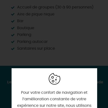
Accueil de groupes (30 à 90 personnes)
Aire de pique nique
Bar
Boutique
Parking
Parking autocar
Sanitaires sur place
CONTACT & LOCALISATION
Les Bateaux touristiques : Croisière-promenade
Quai Mazoyer
Pour votre confort de navigation et
Port de commerce
l’amélioration constante de votre
BP58
expérience sur notre site, nous utilisons